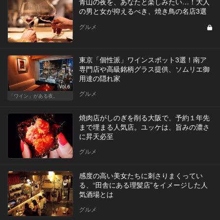
青山の夜を、あなたと楽しみたい…！大人
の男と女が抑えるべき、焼き鳥の名店3選
グルメ
東京「個性派」ワインスポット3選！南ア
専門店や高級銘柄グラス提供、ソムリエ御
用達の隠れ家
Vol.6
グルメ
「ワイン」がある夜。
焼肉店がしのぎを削る大阪で、予約１年先
まで埋まる人気店。ユッケは、旨みの濃さ
に昇天必至
グルメ
感度の高い美女たちに刺さりまくってい
る、“田舎にある理髪店”をイメージした人
気酒場とは
グルメ