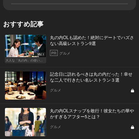
おすすめ記事
丸の内OLも認めた！絶対にデートでハズさ
ない高級レストラン9選
PR
グルメ
Vol.1
大人な「丸の内」の使い方。
記念日に訪れるべきは丸の内だった！幸せ
な二人で行きたい名レストラン３選
グルメ
丸の内OLスナップを敢行！彼女たちの華や
かすぎるアフター5とは？
グルメ