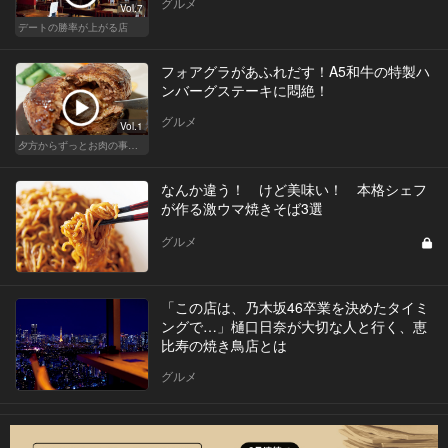
グルメ
Vol.7
デートの勝率が上がる店
フォアグラがあふれだす！A5和牛の特製ハ
ンバーグステーキに悶絶！
グルメ
Vol.1
夕方からずっとお肉の事を考えてる貴方へ
なんか違う！ けど美味い！ 本格シェフ
が作る激ウマ焼きそば3選
グルメ
「この店は、乃木坂46卒業を決めたタイミ
ングで…」樋口日奈が大切な人と行く、恵
比寿の焼き鳥店とは
グルメ