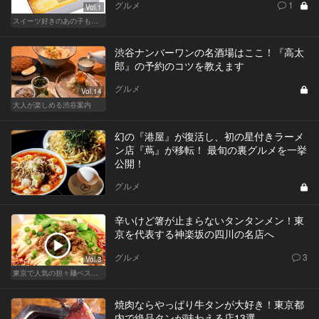
グルメ
1
Vol.1
スイーツ好きのあの子も納得！都内で買える女子に喜ばれる手土産
渋谷ナンバーワンの名酒場はここ！『高太
郎』の予約のコツを教えます
グルメ
Vol.14
大人が楽しめる渋谷案内
幻の『港屋』が復活し、初の星付きラーメ
ン店『蔦』が移転！ 最旬の裏グルメを一挙
公開！
グルメ
辛いけど箸が止まらないタンタンメン！東
京を代表する神楽坂の四川の名店へ
グルメ
3
Vol.3
東京で人気の担々麺ベストセレクション！
焼肉ならやっぱり牛タンが大好き！東京都
内で絶品タンが味わえる店13選