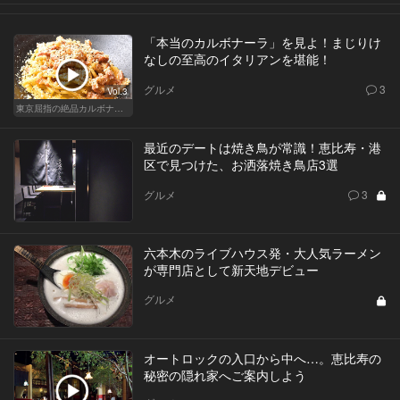
「本当のカルボナーラ」を見よ！まじりけ
なしの至高のイタリアンを堪能！
グルメ
3
Vol.3
東京屈指の絶品カルボナーラ！すぐに行きたくなる美味しい人気店
最近のデートは焼き鳥が常識！恵比寿・港
区で見つけた、お洒落焼き鳥店3選
グルメ
3
六本木のライブハウス発・大人気ラーメン
が専門店として新天地デビュー
グルメ
オートロックの入口から中へ…。恵比寿の
秘密の隠れ家へご案内しよう