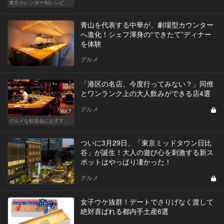
東京カレンダー旬レシピ
青山を代表する中華が、劇場型カウンター
へ進化！シェフ渾身の“できたて”ディナー
を体験
グルメ
「港区の名店、今度行ってみない？」同僚
とワンランク上の大人飲みができる店4選
グルメ
Vol.7
グルメな歓迎会におすすめな東京の人気店
ついに3月29日、「東京ミッドタウン日比
谷」が誕生！大人の遊び心を刺激する新ス
ポットはやっぱり凄かった！
グルメ
女子ウケ抜群！デートでさりげなく渡して
絶対喜ばれる都内手土産6選