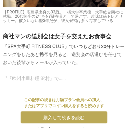
【PROFILE】広島県出身の33歳。一橋大学卒業後、大手総合商社に
就職。20代後半の2年をNY駐在員として過ごす。趣味は筋トレとサ
ッカー。彼女いない歴3年だが、彼女候補は多々存在している
商社マンの送別会は女子を交えたお食事会
『SPA大手町 FITNESS CLUB』でいつもどおり30分トレー
ニングをしたあと携帯を見ると、送別会の店選びを任せて
おいた後輩からメールが入っていた。
〝『欧州小皿料理 沢村』で......
この記事の続きは月額プラン会員への加入、
またはアプリでコイン購入をすると読めます
購入して続きを読む