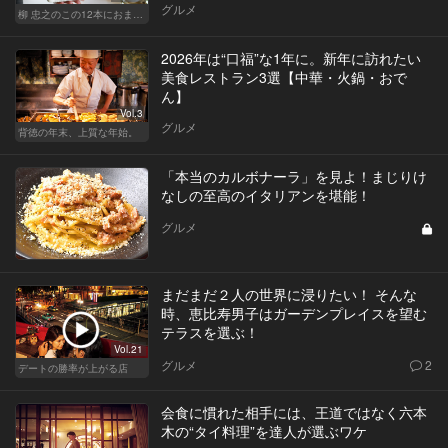
グルメ
柳 忠之のこの12本におまかせ
2026年は“口福”な1年に。新年に訪れたい
美食レストラン3選【中華・火鍋・おで
ん】
Vol.3
グルメ
背徳の年末、上質な年始。
「本当のカルボナーラ」を見よ！まじりけ
なしの至高のイタリアンを堪能！
グルメ
まだまだ２人の世界に浸りたい！ そんな
時、恵比寿男子はガーデンプレイスを望む
テラスを選ぶ！
Vol.21
グルメ
2
デートの勝率が上がる店
会食に慣れた相手には、王道ではなく六本
木の“タイ料理”を達人が選ぶワケ