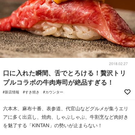
2018.02.27
口に入れた瞬間、舌でとろける！贅沢トリ
プルコラボの牛肉寿司が絶品すぎる！
#新店情報
#すき焼き
#カウンター
六本木、麻布十番、表参道、代官山などグルメが集うエリ
アに多く出店し、焼肉、しゃぶしゃぶ、牛割烹など肉好き
を魅了する「KINTAN」の勢いが止まらない！