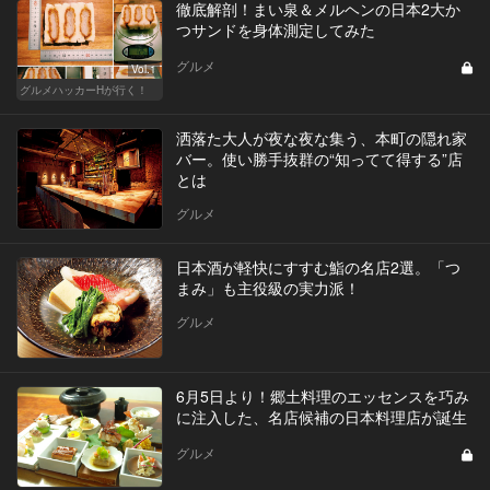
徹底解剖！まい泉＆メルヘンの日本2大か
つサンドを身体測定してみた
グルメ
Vol.1
グルメハッカーHが行く！
洒落た大人が夜な夜な集う、本町の隠れ家
バー。使い勝手抜群の“知ってて得する”店
とは
グルメ
日本酒が軽快にすすむ鮨の名店2選。「つ
まみ」も主役級の実力派！
グルメ
6月5日より！郷土料理のエッセンスを巧み
に注入した、名店候補の日本料理店が誕生
グルメ