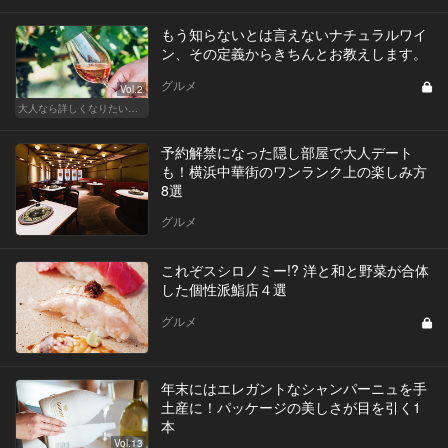
もう知らないとは言えないナチュラルワイ
ン、その定義からきちんとお教えします。
グルメ
Vol.2
大人なら詳しくなりたい、お酒の基礎知識
予約解禁になった隠し部屋で大人デート
も！横浜中華街のワンランク上の楽しみ方
8選
グルメ
これぞスシロノミー!? 洋と和と野菜が合体
した個性派鮨店４選
グルメ
年末にはエレガントなシャンパーニュを手
土産に！パッケージの美しさが目を引く1
本
Vol.13