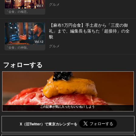
グルメ
Vol.1
「会食」の極意。
【麻布1万円会食】手土産から「三度の御
礼」まで、編集長も落ちた「超接待」の全
貌
Vol.12
グルメ
「会食」の神髄。
フォローする
この記事が気に入ったらいいね！しよう
X（旧Twitter）で東京カレンダーを