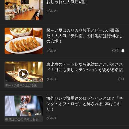
おしゃれな人気店4選！
グルメ
暑～い夏はカリカリ餃子とビールが最高
だ！大人気『安兵衛』の目黒店は行列なし
の穴場！
グルメ
2
恵比寿のデート鮨なら絶対にここがオスス
メ！目にも美しくテンションがあがる名店
グルメ
1
Vol.25
デートの勝率が上がる店
海外セレブ御用達のロゼワインとは？「キ
ング・オブ・ロゼ」と称される1本はこれ
だ！
Vol.5
グルメ
柳 忠之のこの12本におまかせ