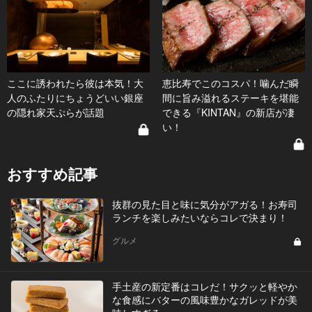
ここに誘われたら彼は本気！大
恵比寿でこのコスパ！噛んだ瞬
人のふたりにちょうどいい銀座
間に旨み溢れるステーキを堪能
の隠れ家天ぷらが話題
できる『KINTAN』の新店が凄
い！
おすすめ記事
抜群の見た目と味に気分がアガる！お寿司
ランチを楽しみたいならコレで決まり！
グルメ
手土産の新定番はコレだ！サクッと軽やか
な食感にバターの風味豊かなガレッドが美