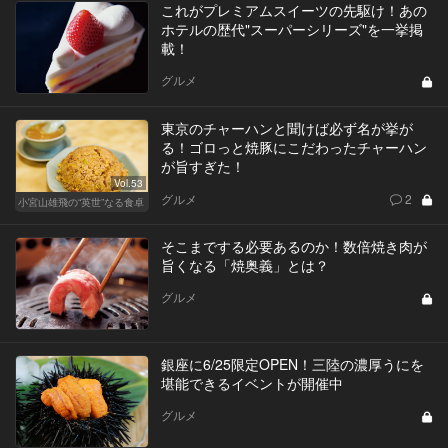
これがプレミアムスイーツの先駆け！あの
ホテルの歴代"スーパーシリーズ"を一挙掲
載！
グルメ
東京のチャーハンと聞けば必ず名が挙が
る！ゴロっと焼豚にこだわったチャーハン
が旨すぎた！
Vol.53
グルメ
2
小宮山雄飛の“英世”なる食卓
そこまでする必要あるのか！数倍焼き肉が
旨くなる「焼奥義」とは？
グルメ
銀座に6/25限定OPEN！三陸の濃厚うにを
堪能できるイベントが開催中
グルメ