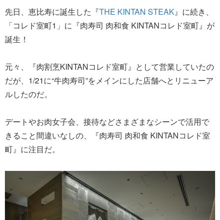
先日、恵比寿に誕生した『
THE KINTAN STEAK
』に続き、
「コレド室町1」に『肉寿司 肉和食 KINTANコレド室町』が
誕生！
元々、『肉割烹KINTANコレド室町』として営業していたの
だが、1/21に“牛肉寿司”をメインにした店舗へとリニューア
ルしたのだ。
デートやお肉女子会、接待などさまざまなシーンで活用で
きること間違いなしの、『肉寿司 肉和食 KINTANコレド室
町』に注目だ。