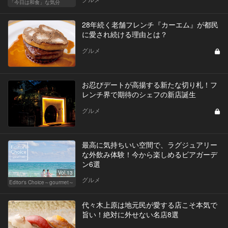
「今日は和食」な気分
28年続く老舗フレンチ『カーエム』が都民
に愛され続ける理由とは？
グルメ
お忍びデートが高揚する新たな切り札！フ
レンチ界で期待のシェフの新店誕生
グルメ
最高に気持ちいい空間で、ラグジュアリー
な外飲み体験！今から楽しめるビアガーデ
ン6選
Vol.13
グルメ
Editor's Choice～gourmet～
代々木上原は地元民が愛する店こそ本気で
旨い！絶対に外せない名店8選