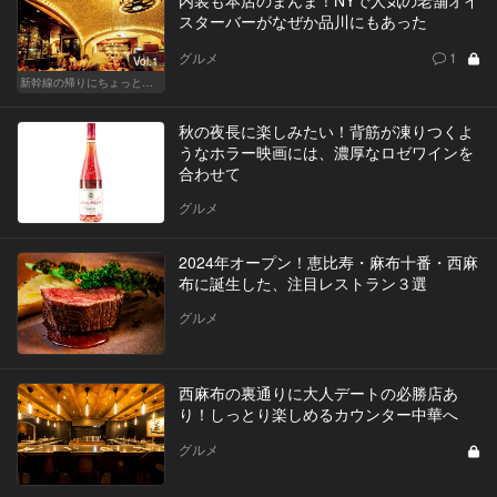
スターバーがなぜか品川にもあった
グルメ
1
Vol.1
新幹線の帰りにちょっと１杯！東京駅、品川からアクセスがいい人気店
秋の夜長に楽しみたい！背筋が凍りつくよ
うなホラー映画には、濃厚なロゼワインを
合わせて
グルメ
2024年オープン！恵比寿・麻布十番・西麻
布に誕生した、注目レストラン３選
グルメ
西麻布の裏通りに大人デートの必勝店あ
り！しっとり楽しめるカウンター中華へ
グルメ