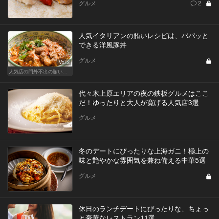
グルメ
2
人気イタリアンの賄いレシピは、パパッと
できる洋風豚丼
グルメ
Vol.3
人気店の門外不出の賄いレシピ
代々木上原エリアの夜の鉄板グルメはここ
だ！ゆったりと大人が寛げる人気店3選
グルメ
冬のデートにぴったりな上海ガニ！極上の
味と艶やかな雰囲気を兼ね備える中華5選
グルメ
休日のランチデートにぴったりな、ちょっ
と豪華なレストラン11選