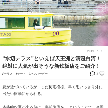
2019.07.07
“水辺テラス”といえば天王洲と清澄白河！
絶対に人気が出そうな新鉄板店をご紹介！
#テラス
#デート
#ハンバーガー
3
夏が近づいているが、まだ梅雨模様。早く思いっきり外に
出たい衝動にかられる。
本格的な夏が来る前に、事前準備を！ ということで、今回