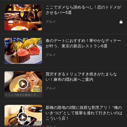
ここでダメなら諦めるべし！恋のトドメが
させるバー5選
グルメ
春のデートにおすすめ！華やかなディナー
が叶う、東京の新店レストラン6選
グルメ
贅沢すぎるトリュフすき焼きがたまらな
い！麻布の隠れ家へご案内
グルメ
Vol.1
トリュフ好きな彼女とデートにおすすめ！東京の人気店
新橋の路地の2階に抜群な割烹アリ！ “俺の
いきつけ”として後輩を連れて行きたいのは
こういう店！
Vol.7
グルメ