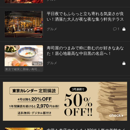
平日夜でもふらっと立ち寄れる気楽さが良
い！洒落た大人が夜な夜な集う軒先テラス
グルメ
1
寿司屋のつまみで粋に飲むのが好きなあな
た！居心地最高な中目黒の名店へ！
グルメ
Vol.21
東京で確実に美味い寿司はここだ！
内装も本店のまんま！NYで人気の老舗オイ