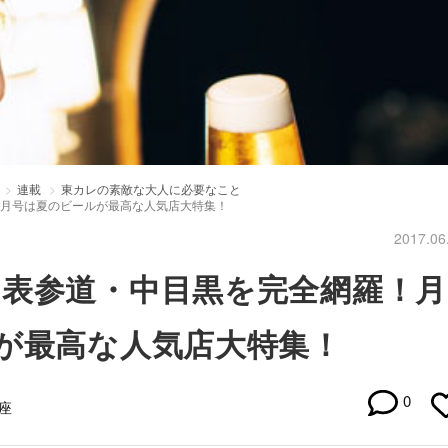
連載
東カレの素敵な大人に必要なこと
8月号は夏のビールが最高な人気店大特集！
2017.06
・表参道・中目黒を完全網羅！月
が最高な人気店大特集！
0
座