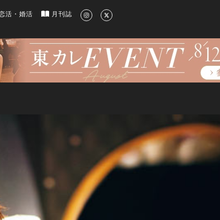
新のグルメ、洗練されたライフスタイル情報
恋活・婚活
月刊誌