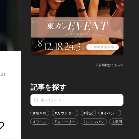
広告掲載はこちら≫
.21
記事を探す
#焼き鳥
#カウンター
#小説
#イベント
#港区
#ワイン
#ストーリー
#シャンパン
#採用
#恋