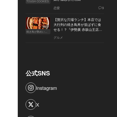
TOUGH COOKIES
恋愛
9
【贅沢な穴場ランチ】本店では
大行列の焼き鳥丼が並ばずに食
Vol.7
せる！？『伊勢廣 赤坂山王店』
焼き鳥が艶めいてきた
へ
グルメ
公式SNS
Instagram
X