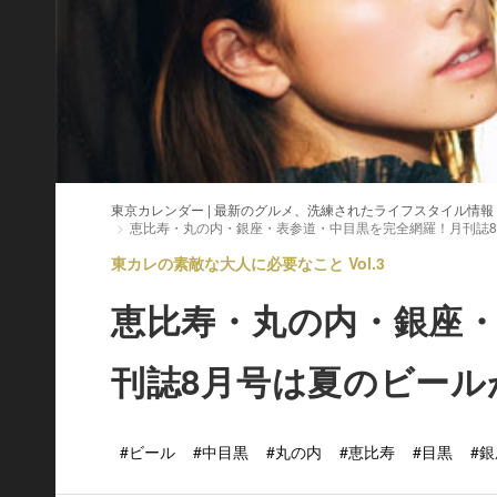
東京カレンダー | 最新のグルメ、洗練されたライフスタイル情報
恵比寿・丸の内・銀座・表参道・中目黒を完全網羅！月刊誌
東カレの素敵な大人に必要なこと Vol.3
恵比寿・丸の内・銀座
刊誌8月号は夏のビール
#ビール
#中目黒
#丸の内
#恵比寿
#目黒
#銀