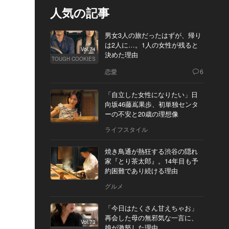
人気の記事
男女3人の旅だったはずが、帰り
は2人に…。1人の女性が残ると
Vol.74
決めた理由
TOUGH COOKIES
恋愛
6
「自立した女性になりたい」日
向坂46藤嶌果歩、初単独センタ
ーの不安と20歳の理想像
ライフスタイル
焼き鳥通が熱狂する渋谷の隠れ
家『とり茶太郎』。14年目も予
約困難であり続ける理由
グルメ
「今日はたくさん甘えちゃお」
再会した母の無邪気な一言に、
Vol.73
娘が激怒した理由