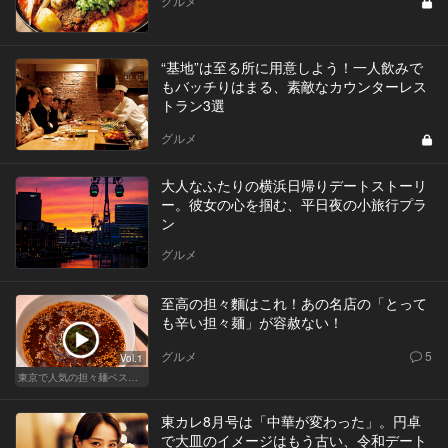
グルメ
“基地”は至る所に用意しよう！一人飲みで
もバッチりはまる、素敵なカウンターレス
トラン3選
グルメ
大人なふたりの横浜日帰りデートストーリ
ー。彼女の心を掴む、平日夜の小旅行プラ
ン
グルメ
至高の担々麵はこれ！あの名店の「とって
も辛い担々麺」が容赦ない！
グルメ
5
Vol.1
東京で人気の担々麺ベストセレクション！
東カレ8月号は「中華が変わった」。円卓
で大皿のイメージはもう古い、令和デート