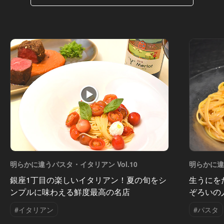
明らかに違うパスタ・イタリアン Vol.10
明らかに違
銀座1丁目の楽しいイタリアン！夏の旬をシ
生うにを
ンプルに味わえる鮮度最高の名店
ぞろいの
#イタリアン
#パスタ