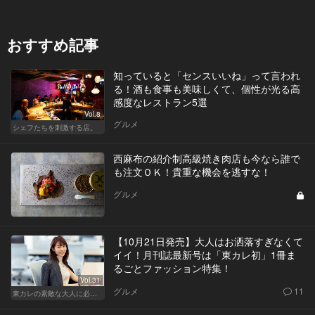
おすすめ記事
知っていると「センスいいね」って言われ
る！酒も食事も美味しくて、個性が光る高
感度なレストラン5選
Vol.8
グルメ
シェフたちを刺激する店。
西麻布の紹介制高級焼き肉店も今なら誰で
も注文ＯＫ！貴重な機会を逃すな！
グルメ
【10月21日発売】大人はお洒落すぎなくて
イイ！月刊誌最新号は「東カレ初」1冊ま
るごとファッション特集！
Vol.31
グルメ
11
東カレの素敵な大人に必要なこと