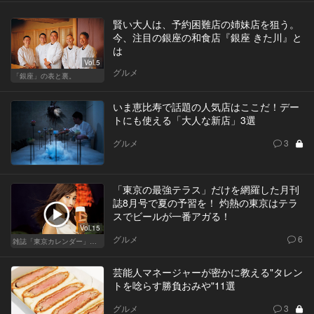
賢い大人は、予約困難店の姉妹店を狙う。
今、注目の銀座の和食店『銀座 きた川』と
は
Vol.5
グルメ
「銀座」の表と裏。
いま恵比寿で話題の人気店はここだ！デー
トにも使える「大人な新店」3選
グルメ
3
「東京の最強テラス」だけを網羅した月刊
誌8月号で夏の予習を！ 灼熱の東京はテラ
スでビールが一番アガる！
Vol.15
グルメ
6
雑誌「東京カレンダー」特集
芸能人マネージャーが密かに教える"タレン
トを唸らす勝負おみや"11選
グルメ
3