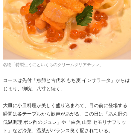
名物「特製生うにといくらのクリームタリアテッレ」
コースは先付「魚卵と古代米 もち麦 インサラータ」からは
じまり、御椀、八寸と続く。
大皿に小皿料理が美しく盛り込まれて、目の前に登場する
瞬間は各テーブルから歓声があがる。この日は「あん肝の
低温調理 ポン酢のジュレ」や「白魚 山菜 セモリナフリッ
ト」など冷菜、温菜がバランス良く配されている。