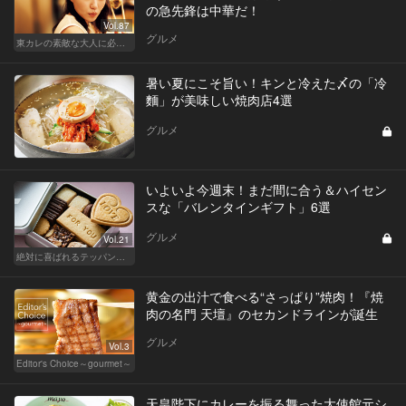
の急先鋒は中華だ！
Vol.87
グルメ
東カレの素敵な大人に必要なこと
暑い夏にこそ旨い！キンと冷えた〆の「冷
麵」が美味しい焼肉店4選
グルメ
いよいよ今週末！まだ間に合う＆ハイセン
スな「バレンタインギフト」6選
グルメ
Vol.21
絶対に喜ばれるテッパン手土産
黄金の出汁で食べる“さっぱり”焼肉！『焼
肉の名門 天壇』のセカンドラインが誕生
グルメ
Vol.3
Editor's Choice～gourmet～
天皇陛下にカレーを振る舞った大使館元シ