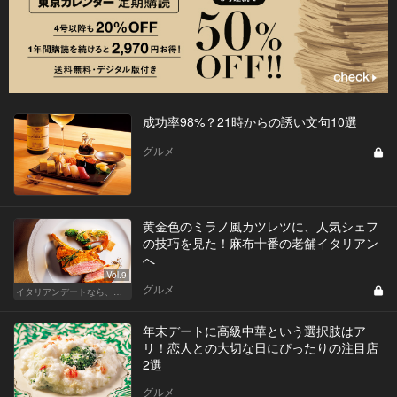
成功率98%？21時からの誘い文句10選
グルメ
黄金色のミラノ風カツレツに、人気シェフ
の技巧を見た！麻布十番の老舗イタリアン
へ
Vol.9
グルメ
イタリアンデートなら、東京屈指の美味しい人気店へ
年末デートに高級中華という選択肢はア
リ！恋人との大切な日にぴったりの注目店
2選
グルメ