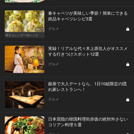
春キャベツが美味しい季節！簡単にできる
絶品キャベツレシピ3選
グルメ
Vol.7
東京カレンダー旬レシピ
実録！リアルな代々木上原住人がオススメ
する行きつけスポット12選
グルメ
銀座で大人デートなら、1日10組限定の隠
れ家レストランへ！
グルメ
日本屈指の韓国料理街赤坂の絶対外さない
コリアン料理５選