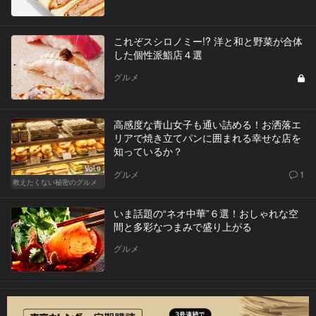
これぞスシロノミー!? 洋と和と野菜が合体
した個性派鮨店４選
グルメ
高感度な青山女子も通い詰める！お洒落エ
リアで焼き立てパンに囲まれる幸せな店を
知っているか？
Vol.9
グルメ
1
教えたくない秘密のグルメ
いま話題の“ネオ中華”６選！おしゃれな空
間と多彩なつまみで盛り上がる
グルメ