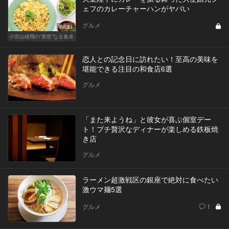
ェフのカレーチャーハンがヤバい
グルメ
Vol.21
小宮山雄飛の“英世”なる食卓
恋人との記念日に訪れたい！至高の美味を
堪能できる注目の和食店6選
グルメ
「また来ようね」と彼女が喜ぶ個室デー
ト！プチ贅沢なディナーが楽しめる鉄板焼
き店
グルメ
ラーメン超激戦区の銀座で絶対に食べたい
激ウマ麺5選
グルメ
1