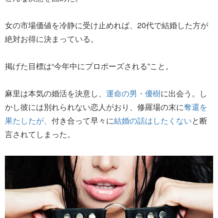
女の市場価値を冷静に受け止めれば、20代で結婚した方が
絶対お得に決まっている。
掲げた目標は“今年中にプロポーズされる”こと。
麻里は本気の婚活を決意し、
運命の男・優樹
に出会う。し
かし彼には別れられない恋人がおり、修羅場の末に
奪還を
果たしたが、
付き合って早々に
結婚の話はしたくない
と断
言されてしまった。