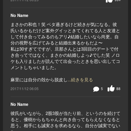
No Name
まさかの和也！笑 ベタ過ぎるけど続きが気になる。彼
氏いるかもだけど案外グイッときてくれてる人と友達と
して付き合ってみるのもアリ♪結婚したいなら尚更。自
分の視野を広げてみると結婚出来るかもだよ〜
私は30すぎてですが、旦那さんとは3回目のデートで付
き合ってではなく、まさかの結婚しよっ♪でした笑 ノロ
ケも入りましたが読んでて出会ったときを思い出してコ
メントしちゃいました。
麻里には自分の殻から脱皮し
...続きを見る
2017/11/12 06:05
5
88
No Name
彼氏がいながら、2股3股が当たり前、というのを続けて
ると、優樹からもちゃんと向き合ってもらえなくなると
思う。相手にも誠実さを求めるなら、自分が誠実でない