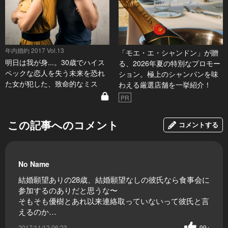
年内婚約 2017 Vol.13
「モエ・エ・シャンドン」が贈
明日は我が身...。30歳でハイス
る、2026年夏の特別なプロモー
ペックな恋人を失う未来を恐れ
ション。極上のシャンパンを味
た女が犯した、致命的なミス
わえる厳選店舗を一挙紹介！
PR
この記事へのコメント
コメントする
No Name
結婚願望ありの28歳、結婚願望なしの彼氏なら食事会に
参加するのありだと思うな〜
そもそも優樹とあれ以来連絡取っていないって彼氏と言
えるのか…
2017/11/12 06:23
99+