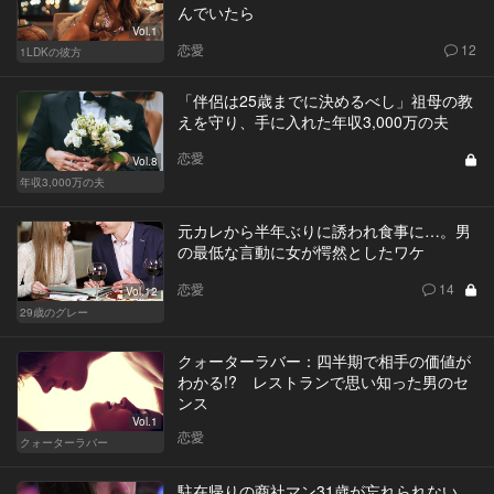
んでいたら
Vol.1
恋愛
12
1LDKの彼方
「伴侶は25歳までに決めるべし」祖母の教
えを守り、手に入れた年収3,000万の夫
恋愛
Vol.8
年収3,000万の夫
元カレから半年ぶりに誘われ食事に…。男
の最低な言動に女が愕然としたワケ
恋愛
14
Vol.12
29歳のグレー
クォーターラバー：四半期で相手の価値が
わかる!? レストランで思い知った男のセ
ンス
Vol.1
恋愛
クォーターラバー
駐在帰りの商社マン31歳が忘れられない