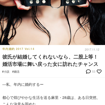
年内婚約 2017 Vol.14
2017.11.12
彼氏が結婚してくれないなら、二股上等！
婚活市場に舞い戻った女に訪れたチャンス
#小説
#婚活
53
―私、年内に婚約するー
都心で煌びやかな生活を送る麻里・28歳は、ある日突然、
こんな決意を固めた。