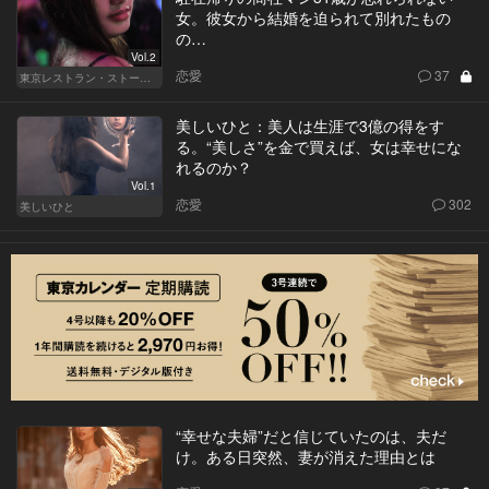
女。彼女から結婚を迫られて別れたもの
の…
Vol.2
恋愛
37
東京レストラン・ストーリー
美しいひと：美人は生涯で3億の得をす
る。“美しさ”を金で買えば、女は幸せにな
れるのか？
Vol.1
恋愛
302
美しいひと
“幸せな夫婦”だと信じていたのは、夫だ
け。ある日突然、妻が消えた理由とは