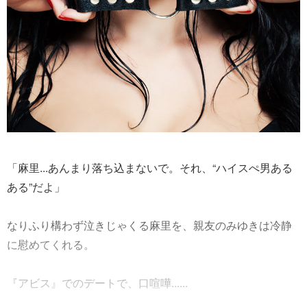
「麻里...あんまり落ち込まないで。それ、“ハイスぺ男ある
ある”だよ」
なりふり構わず泣きじゃくる麻里を、親友のみゆきは冷静
に慰めてくれる。
『アビス』でのデートで、口喧嘩......