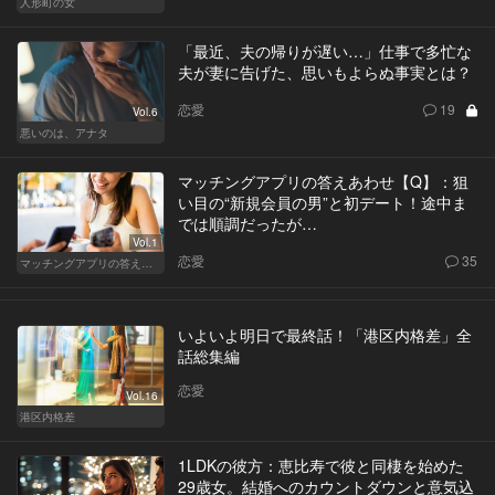
人形町の女
「最近、夫の帰りが遅い…」仕事で多忙な
夫が妻に告げた、思いもよらぬ事実とは？
恋愛
19
Vol.6
悪いのは、アナタ
マッチングアプリの答えあわせ【Q】：狙
い目の“新規会員の男”と初デート！途中ま
では順調だったが…
Vol.1
恋愛
35
マッチングアプリの答えあわせ【Q】～SEASON2～
いよいよ明日で最終話！「港区内格差」全
話総集編
恋愛
Vol.16
港区内格差
1LDKの彼方：恵比寿で彼と同棲を始めた
29歳女。結婚へのカウントダウンと意気込