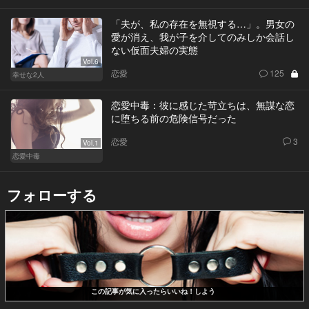
「夫が、私の存在を無視する…」。男女の
愛が消え、我が子を介してのみしか会話し
ない仮面夫婦の実態
Vol.6
恋愛
125
幸せな2人
恋愛中毒：彼に感じた苛立ちは、無謀な恋
に堕ちる前の危険信号だった
恋愛
3
Vol.1
恋愛中毒
フォローする
この記事が気に入ったらいいね！しよう