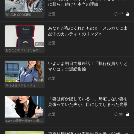
に暮らし続けた本当の理由
Vol.55
恋愛
17
TOUGH COOKIES
あなたが私にくれたもの♬ メルカリに出
品中のカルティエのリング♬
恋愛
Vol.1
あなたが私にくれたもの♬
いよいよ明日で最終話！「執行役員リサと
マリコ」全話総集編
恋愛
Vol.10
執行役員リサとマリコ
「妻は何か隠している…」帰宅しない妻を
見張っていた夫が、目にしてしまった光景
恋愛
30
Vol.3
5.2％の憂鬱〜妻からの挑戦状〜
東京札幌物語：北海道出身の希（23歳）の