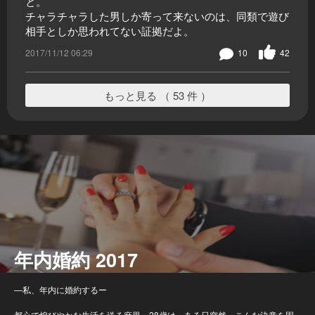
と。
チャラチャラした男しか寄って来ないのは、同類で遊び
相手としか思われてない証拠だよ。
2017/11/12 06:29
10
42
もっと見る （ 53 件 ）
年内婚約 2017
―私、年内に婚約するー
都心で煌びやかな生活を送る麻里・28歳は、ある日突然、こんな決意を固