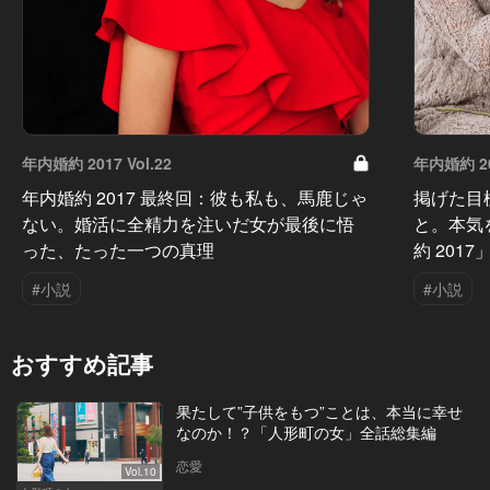
年内婚約 2017 Vol.22
年内婚約 201
年内婚約 2017 最終回：彼も私も、馬鹿じゃ
掲げた目
ない。婚活に全精力を注いだ女が最後に悟
と。本気
った、たった一つの真理
約 201
#小説
#小説
おすすめ記事
果たして”子供をもつ”ことは、本当に幸せ
なのか！？「人形町の女」全話総集編
恋愛
Vol.10