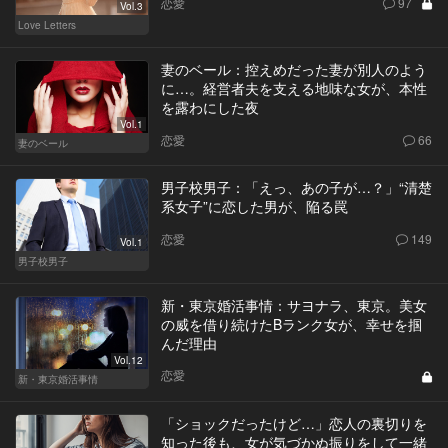
恋愛
97
Vol.3
Love Letters
妻のベール：控えめだった妻が別人のよう
に…。経営者夫を支える地味な女が、本性
を露わにした夜
Vol.1
恋愛
66
妻のベール
男子校男子：「えっ、あの子が…？」“清楚
系女子”に恋した男が、陥る罠
恋愛
149
Vol.1
男子校男子
新・東京婚活事情：サヨナラ、東京。美女
の威を借り続けたBランク女が、幸せを掴
んだ理由
Vol.12
恋愛
新・東京婚活事情
「ショックだったけど…」恋人の裏切りを
知った後も、女が気づかぬ振りをして一緒