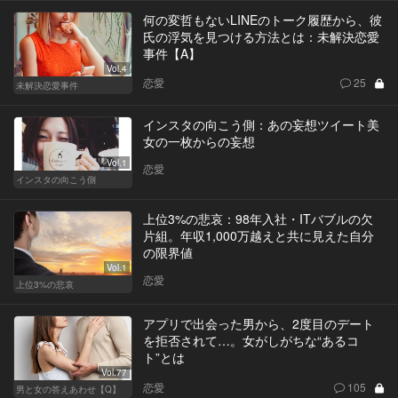
何の変哲もないLINEのトーク履歴から、彼
氏の浮気を見つける方法とは：未解決恋愛
事件【A】
Vol.4
恋愛
25
未解決恋愛事件
インスタの向こう側：あの妄想ツイート美
女の一枚からの妄想
Vol.1
恋愛
インスタの向こう側
上位3%の悲哀：98年入社・ITバブルの欠
片組。年収1,000万越えと共に見えた自分
の限界値
Vol.1
恋愛
上位3%の悲哀
アプリで出会った男から、2度目のデート
を拒否されて…。女がしがちな“あるコ
ト”とは
Vol.77
恋愛
105
男と女の答えあわせ【Q】