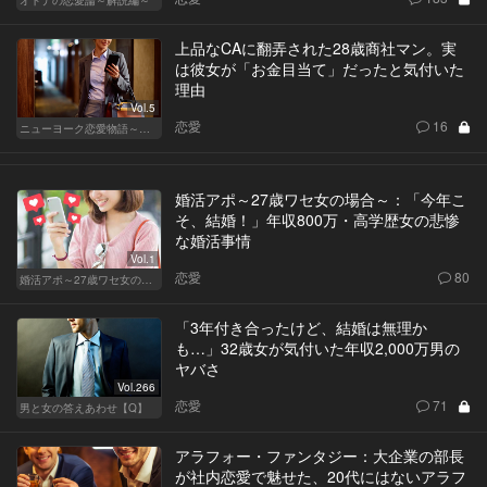
オトナの恋愛論～解説編～
上品なCAに翻弄された28歳商社マン。実
は彼女が「お金目当て」だったと気付いた
理由
Vol.5
恋愛
16
ニューヨーク恋愛物語～商社マン遥斗の場合～
婚活アポ～27歳ワセ女の場合～：「今年こ
そ、結婚！」年収800万・高学歴女の悲惨
な婚活事情
Vol.1
恋愛
80
婚活アポ～27歳ワセ女の場合～
「3年付き合ったけど、結婚は無理か
も…」32歳女が気付いた年収2,000万男の
ヤバさ
Vol.266
恋愛
71
男と女の答えあわせ【Q】
アラフォー・ファンタジー：大企業の部長
が社内恋愛で魅せた、20代にはないアラフ