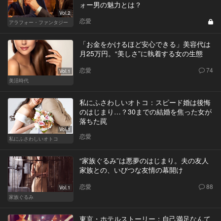
ォー男の魅力とは？
Vol.2
恋愛
アラフォー・ファンタジー
「お金をかけるほど安心できる」美容代は
月25万円。“美しさ”に執着する女の生態
恋愛
74
Vol.1
美活時代
私にふさわしいオトコ：スピード婚は後悔
のはじまり…？30までの結婚を焦った女が
落ちた罠
Vol.1
恋愛
私にふさわしいオトコ
“家族ぐるみ”は悪夢のはじまり。夫の友人
家族との、いびつな友情の幕開け
恋愛
88
Vol.1
家族ぐるみ
東京・ホテルストーリー：自己満足なんて