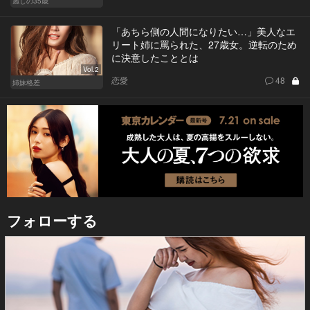
麗しの35歳
「あちら側の人間になりたい…」美人なエ
リート姉に罵られた、27歳女。逆転のため
に決意したこととは
Vol.2
恋愛
48
姉妹格差
フォローする