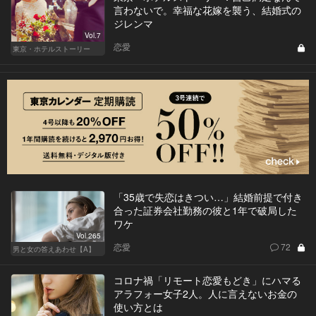
言わないで。幸福な花嫁を襲う、結婚式の
ジレンマ
Vol.7
恋愛
東京・ホテルストーリー
「35歳で失恋はきつい…」結婚前提で付き
合った証券会社勤務の彼と1年で破局した
ワケ
Vol.265
恋愛
72
男と女の答えあわせ【A】
コロナ禍「リモート恋愛もどき」にハマる
アラフォー女子2人。人に言えないお金の
使い方とは