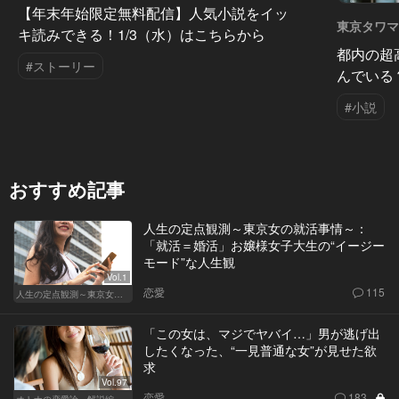
【年末年始限定無料配信】人気小説をイッ
東京タワマン
キ読みできる！1/3（水）はこちらから
都内の超
#ストーリー
んでいる
#小説
おすすめ記事
人生の定点観測～東京女の就活事情～：
「就活＝婚活」お嬢様女子大生の“イージー
モード”な人生観
Vol.1
恋愛
115
人生の定点観測～東京女の就活事情～
「この女は、マジでヤバイ…」男が逃げ出
したくなった、“一見普通な女”が見せた欲
求
Vol.97
恋愛
183