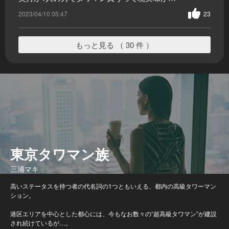
2023/04/10 05:47
23
もっと見る （ 30 件 ）
東京タワマン族
三浦マキ
高いステータスを持つ者の代名詞の1つともいえる、都内の高級タワーマン
ション。
港区エリアを中心とした都心には、今もなお数々の“超高級タワマン”が建設
され続けているが…。