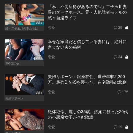
「私、不労所得があるので♡」二子玉川妻
界のダークホース。元・人気読者モデルの
悠々自適ライフ
Vol.3
恋愛
29
続・二子玉川の妻たちは
幸せな家庭だと信じている妻には、絶対に
言えない夫の秘密
恋愛
34
Vol.7
200億の女
夫婦リボーン：銀座在住、世帯年収2,200
万。最強DINKSを襲った、在宅勤務の悲劇
恋愛
175
Vol.1
夫婦リボーン
絶体絶命、麗しの35歳。嫉妬に狂った20代
の小悪魔女子が企む陰謀
恋愛
19
Vol.8