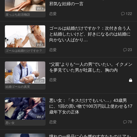
邪気な妊婦の一言
Vol.1
恋愛
122
崖っぷち妊活物語
ゴールは結婚だけですか？：次付き合う人
と結婚したいけど、好きになるのは結婚に
向かない人ばかり…
Vol.1
恋愛
23
ゴールは結婚だけですか？
“父親”よりも“一人の男”でいたい。イクメン
を夢見ていた男が吐露した、胸の内
恋愛
Vol.21
結婚ゴールの真実
悪い女：「キスだけでもいい…」43歳男
に、1回の買い物で100万円以上使わせる17
歳年下女の正体
Vol.1
恋愛
78
悪い女
憧れの一級品に心を燃やす女たちのリアル