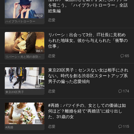
を覗こう。「ハイブラパトローラー」全話
総集編
Vol.12
恋愛
ハイブラパトローラー
リバーシ：出会って3分、IT社長に見初め
られた地味女。彼から与えられた「衝撃の
仕事」
Vol.1
恋愛
65
リバーシ～光と闇の攻防～
東京23区男子：センスない女は相手にされ
ない。時代を創る渋谷区スタートアップ系
男子の偏った恋愛傾向
Vol.1
恋愛
174
東京23区男子
#再婚：バツイチの、女としての価値は如
何ほど？離婚を経て“再婚活”に繰り出し
た、31歳の女
Vol.1
恋愛
115
#再婚