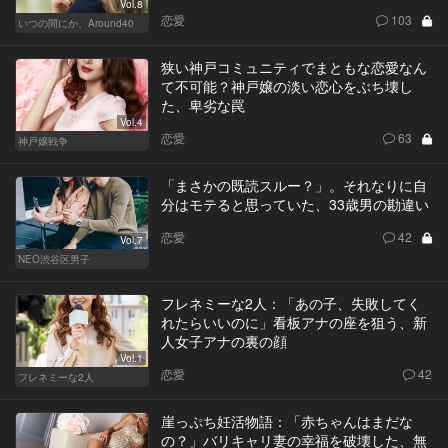
Vol.8
恋愛
103
いつの間にか、Around40
狭い神戸コミュニティでまともな恋愛なん
て不可能？神戸嬢の淡い恋心をぶち壊し
た、卑劣な罠
Vol.4
恋愛
63
神戸嬢戦争
「まさかの既読スルー？」。それなりに自
分はモテると思っていた、33歳男の勘違い
恋愛
42
Vol.7
NEO渋谷区男子
フレネミーな2人：「あの子、失敗してく
れたらいいのに」看板アナの座を狙う、新
人女子アナの裏の顔
Vol.1
恋愛
42
フレネミーな2人
崖っぷち妊活物語：「赤ちゃんはまだな
の？」バリキャリ妻の幸福を破壊した、無