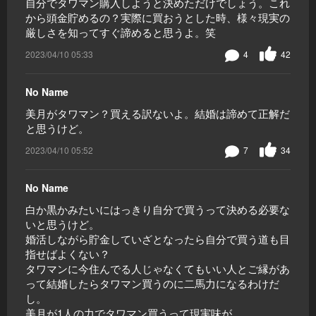
自分でタワマン購入しようと決めただけでしょう。これ
から頭金貯めるの？実際に買おうとした時、様々現実の
厳しさを知ってすぐ諦めると思うよ。笑
2023/04/10 05:33
4
42
No Name
美月がタワマン？買える訳ないよ。結婚は諦めて正解だ
と思うけど。
2023/04/10 05:52
7
34
No Name
白か黒かみたいにはっきり自分で買うって決める必要な
いと思うけど。
婚活しながら貯金していざとなったら自分で買う道も目
指せばよくない？
タワマンに今住んでる人じゃなくてもいい人とご縁があ
って結婚したらタワマン買うのに二馬力になるわけだ
し。
美月が1人の力でタワマン買うって現実味が…