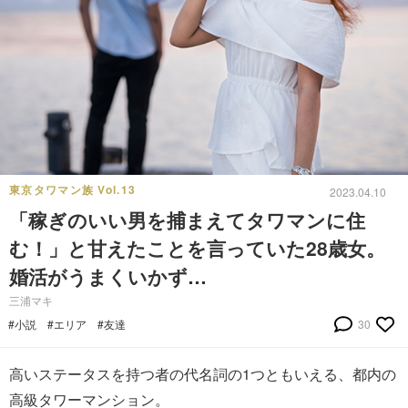
東京タワマン族 Vol.13
2023.04.10
「稼ぎのいい男を捕まえてタワマンに住
む！」と甘えたことを言っていた28歳女。
婚活がうまくいかず…
三浦マキ
#小説
#エリア
#友達
30
高いステータスを持つ者の代名詞の1つともいえる、都内の
高級タワーマンション。