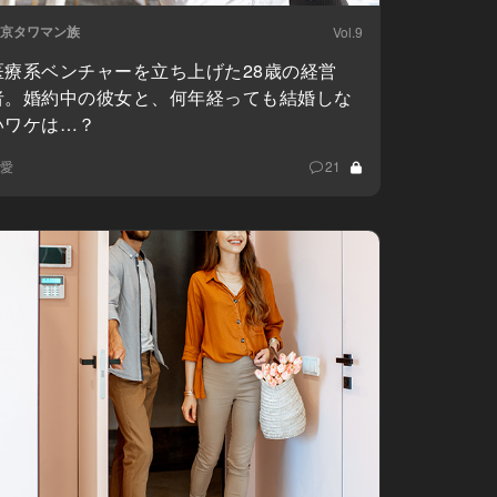
京タワマン族
Vol.9
医療系ベンチャーを立ち上げた28歳の経営
者。婚約中の彼女と、何年経っても結婚しな
いワケは…？
愛
21