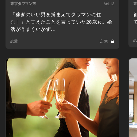
東京タワマン族
東
Vol.13
「稼ぎのいい男を捕まえてタワマンに住
む！」と甘えたことを言っていた28歳女。婚
活がうまくいかず…
恋
恋愛
30