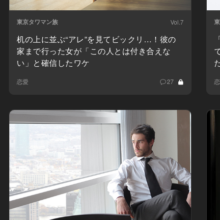
東京タワマン族
東
Vol.7
机の上に並ぶ“アレ”を見てビックリ…！彼の
家まで行った女が「この人とは付き合えな
い」と確信したワケ
恋愛
27
恋