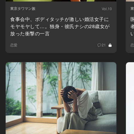
東京タワマン族
東
Vol.10
食事会中、ボディタッチが激しい婚活女子に
モヤモヤして…。独身・彼氏ナシの28歳女が
放った衝撃の一言
恋愛
21
恋