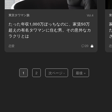
東京タワマン族
東
Vol.4
たった年収1,000万ぽっちなのに、家賃50万
超えの有名タワマンに住む男。その意外なカ
ラクリとは
恋愛
20
恋
1
2
次ページ ›
最後 »