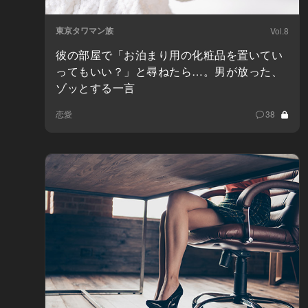
東京タワマン族
Vol.8
彼の部屋で「お泊まり用の化粧品を置いてい
ってもいい？」と尋ねたら…。男が放った、
ゾッとする一言
恋愛
38