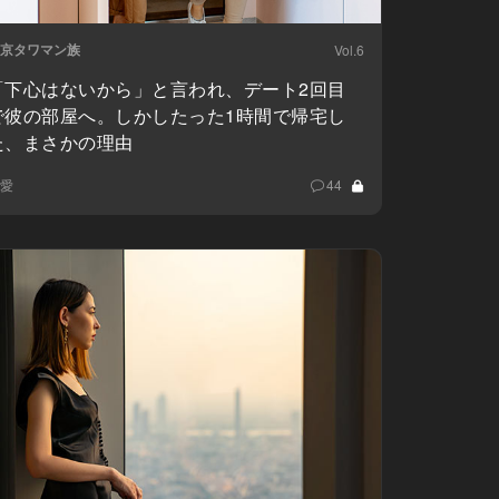
京タワマン族
Vol.6
「下心はないから」と言われ、デート2回目
で彼の部屋へ。しかしたった1時間で帰宅し
た、まさかの理由
愛
44