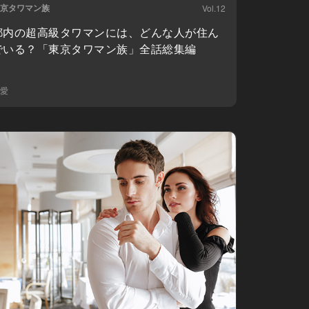
京タワマン族
Vol.12
都内の超高級タワマンには、どんな人が住ん
でいる？「東京タワマン族」全話総集編
愛