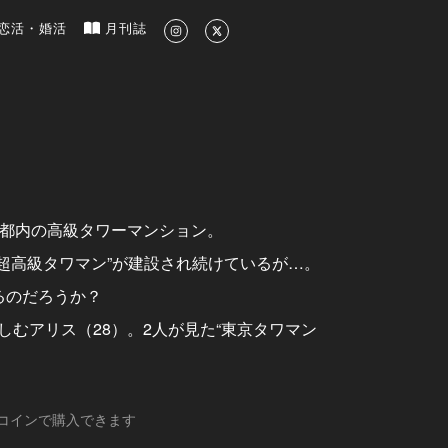
新のグルメ、洗練されたライフスタイル情報
恋活・婚活
月刊誌
、都内の高級タワーマンション。
超高級タワマン”が建設され続けているが…。
るのだろうか？
しむアリス（28）。2人が見た“東京タワマン
コインで購入できます