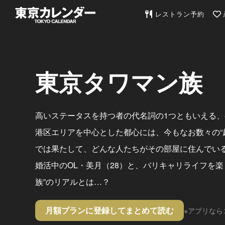
東京カレンダー | 最
レストラン予約
東京タワマン族
高いステータスを持つ者の代名詞の1つともいえる
港区エリアを中心とした都心には、今もなお数々の“
では果たして、どんな人たちがその部屋に住んでい
婚活中のOL・美月（28）と、バリキャリライフを楽
族”のリアルとは…？
月額プランに登録してまとめて読む
※アプリなら