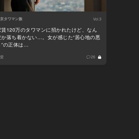
京タワマン族
Vol.3
家賃120万のタワマンに招かれたけど、なん
だか落ち着かない…。女が感じた“居心地の悪
さ”の正体は…
愛
26