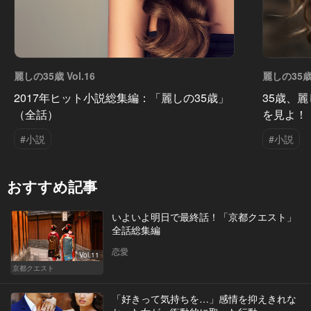
麗しの35歳 Vol.16
麗しの35歳 
2017年ヒット小説総集編：「麗しの35歳」
35歳、
（全話）
を見よ！
#小説
#小説
おすすめ記事
いよいよ明日で最終話！「京都クエスト」
全話総集編
恋愛
Vol.11
京都クエスト
「好きって気持ちを…」感情を抑えきれな