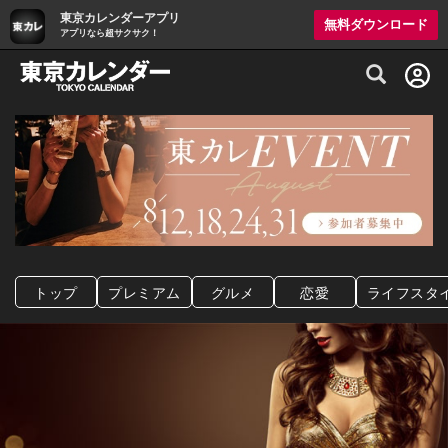
東京カレンダーアプリ
無料ダウンロード
アプリなら超サクサク！
グルメ情報・プレミアムレストラン予約サイト
トップ
プレミアム
グルメ
恋愛
ライフスタ