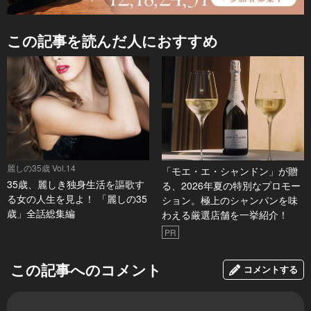
この記事を読んだ人におすすめ
麗しの35歳 Vol.14
「モエ・エ・シャンドン」が贈
35歳、麗しき独身生活を謳歌す
る、2026年夏の特別なプロモー
る女の人生を見よ！ 「麗しの35
ション。極上のシャンパンを味
歳」全話総集編
わえる厳選店舗を一挙紹介！
PR
この記事へのコメント
コメントする