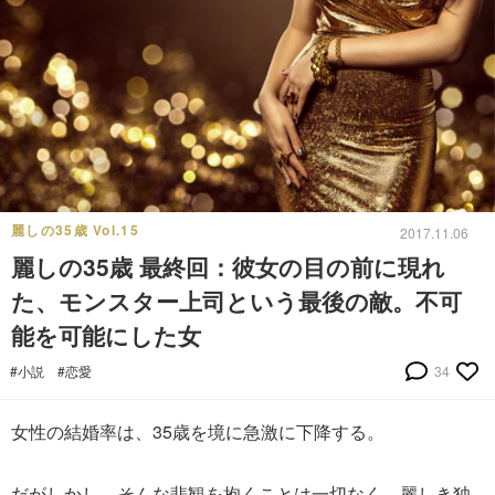
麗しの35歳 Vol.15
2017.11.06
麗しの35歳 最終回：彼女の目の前に現れ
た、モンスター上司という最後の敵。不可
能を可能にした女
#小説
#恋愛
34
女性の結婚率は、35歳を境に急激に下降する。
だがしかし。そんな悲観を抱くことは一切なく、麗しき独