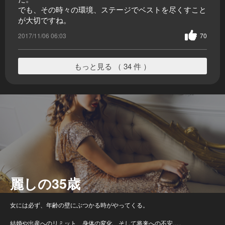
でも、その時々の環境、ステージでベストを尽くすこと
が大切ですね。
2017/11/06 06:03
70
もっと見る （ 34 件 ）
麗しの35歳
女には必ず、年齢の壁にぶつかる時がやってくる。
結婚や出産へのリミット、身体の変化、そして将来への不安…。