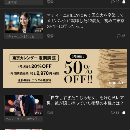
恋愛
49
三茶食堂
マティーニのほかにも：国立大を卒業して
メガバンクに就職した22歳女。初めて東京
のバーに行ったら…
Vol.1
恋愛
15
マティーニのほかにも
「自立しすぎたこじらせ女」を好む激レア
男。彼が隠し持っていた衝撃の本性とは？
恋愛
33
Vol.4
セルフ・ラブ～20代女子の矛盾～