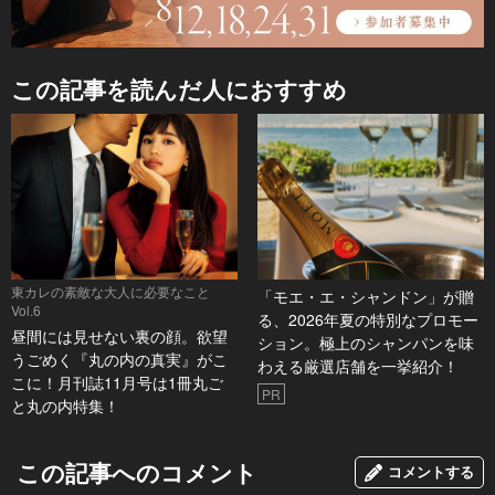
この記事を読んだ人におすすめ
東カレの素敵な大人に必要なこと
「モエ・エ・シャンドン」が贈
Vol.6
る、2026年夏の特別なプロモー
昼間には見せない裏の顔。欲望
ション。極上のシャンパンを味
うごめく『丸の内の真実』がこ
わえる厳選店舗を一挙紹介！
こに！月刊誌11月号は1冊丸ご
PR
と丸の内特集！
この記事へのコメント
コメントする