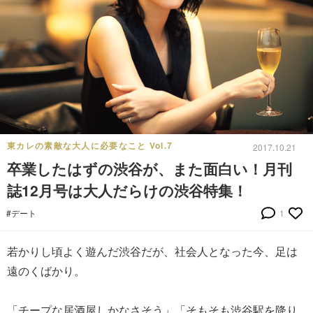
東カレの素敵な大人に必要なこと Vol.7
2017.10.21
卒業したはずの渋谷が、また面白い！月刊
誌12月号は大人だらけの渋谷特集！
#デート
1
若かりし頃よく遊んだ渋谷だが、社会人となった今、足は
遠のくばかり。
「チープな居酒屋しかなさそう」「そもそも渋谷駅を降り