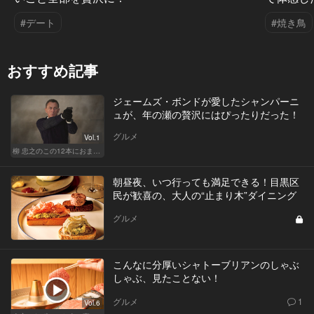
#デート
#焼き鳥
おすすめ記事
ジェームズ・ボンドが愛したシャンパーニ
ュが、年の瀬の贅沢にはぴったりだった！
グルメ
Vol.1
柳 忠之のこの12本におまかせ
朝昼夜、いつ行っても満足できる！目黒区
民が歓喜の、大人の“止まり木”ダイニング
グルメ
こんなに分厚いシャトーブリアンのしゃぶ
しゃぶ、見たことない！
グルメ
1
Vol.6