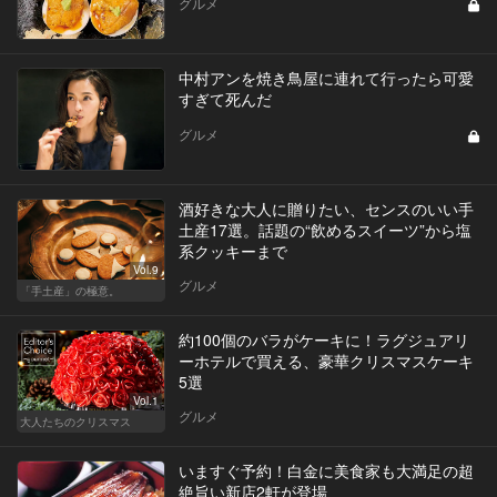
グルメ
中村アンを焼き鳥屋に連れて行ったら可愛
すぎて死んだ
グルメ
酒好きな大人に贈りたい、センスのいい手
土産17選。話題の“飲めるスイーツ”から塩
系クッキーまで
Vol.9
グルメ
「手土産」の極意。
約100個のバラがケーキに！ラグジュアリ
ーホテルで買える、豪華クリスマスケーキ
5選
Vol.1
グルメ
大人たちのクリスマス
いますぐ予約！白金に美食家も大満足の超
絶旨い新店2軒が登場