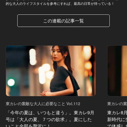
的な大人のライフスタイルを参考にすれば、最高の日常が待っている！
この連載の記事一覧
東カレの素敵な大人に必要なこと Vol.112
東カレの素敵
「今年の夏は、いつもと違う」。東カレ9月
東カレ8
号は「大人の夏、７つの欲求」。夏にした
新時代に
いこと全部を贅沢に！
で体感し