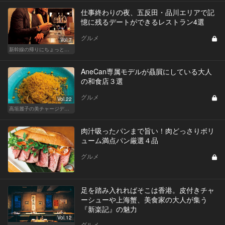
仕事終わりの夜、五反田・品川エリアで記
憶に残るデートができるレストラン4選
グルメ
Vol.7
新幹線の帰りにちょっと１杯！東京駅、品川からアクセスがいい人気店
AneCan専属モデルが贔屓にしている大人
の和食店３選
グルメ
Vol.22
高垣麗子の美チャージディナー
肉汁吸ったパンまで旨い！肉どっさりボリ
ューム満点パン厳選４品
グルメ
足を踏み入れればそこは香港。皮付きチャ
ーシューや上海蟹、美食家の大人が集う
『新楽記』の魅力
Vol.12
グルメ