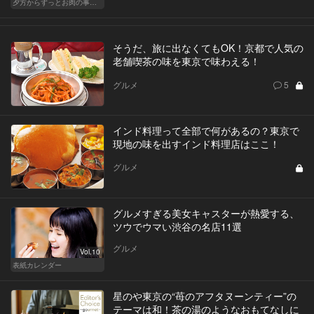
夕方からずっとお肉の事を考えてる貴方へ
そうだ、旅に出なくてもOK！京都で人気の
老舗喫茶の味を東京で味わえる！
グルメ
5
インド料理って全部で何があるの？東京で
現地の味を出すインド料理店はここ！
グルメ
グルメすぎる美女キャスターが熱愛する、
ツウでウマい渋谷の名店11選
グルメ
Vol.10
表紙カレンダー
星のや東京の“苺のアフタヌーンティー”の
テーマは和！茶の湯のようなおもてなしに