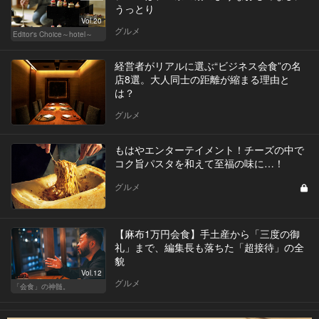
うっとり
Vol.20
グルメ
Editor's Choice～hotel～
経営者がリアルに選ぶ“ビジネス会食”の名
店8選。大人同士の距離が縮まる理由と
は？
グルメ
もはやエンターテイメント！チーズの中で
コク旨パスタを和えて至福の味に…！
グルメ
【麻布1万円会食】手土産から「三度の御
礼」まで、編集長も落ちた「超接待」の全
貌
Vol.12
グルメ
「会食」の神髄。