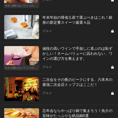
Vol.19
今さら聞けないワインの基礎知識
年末年始の帰省土産で選ぶべきはこれ！銀
座の新定番スイーツ厳選４品
グルメ
値段の高いワインで手放しに喜ぶのは恥ず
かしい！ネームバリューに囚われない、ワ
インの選び方を教えます。
Vol.21
グルメ
今さら聞けないワインの基礎知識
二次会をその夜のピークにする、六本木の
最強二次会店トップ２はここだ！
グルメ
忘年会ならやっぱり鍋で集まろう！魚介の
旨味がたっぷりな絶品鍋5選