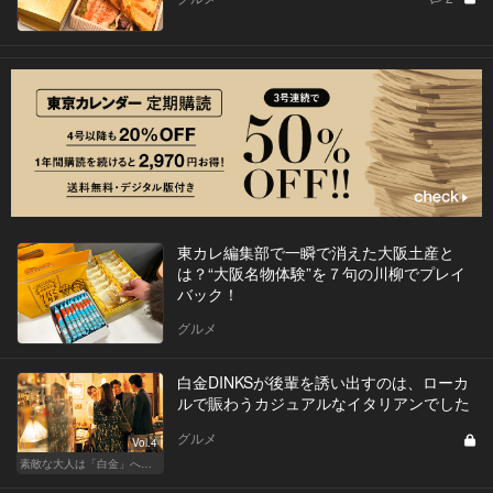
東カレ編集部で一瞬で消えた大阪土産と
は？“大阪名物体験”を７句の川柳でプレイ
バック！
グルメ
白金DINKSが後輩を誘い出すのは、ローカ
ルで賑わうカジュアルなイタリアンでした
グルメ
Vol.4
素敵な大人は「白金」へ後輩を誘う