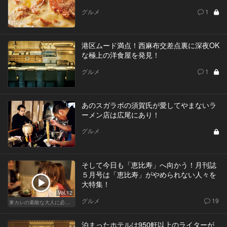
グルメ
1
港区ムード満点！西麻布交差点裏に深夜OK
な極上の洋食屋を発見！
グルメ
1
あのスガラボの須賀氏が愛してやまないラ
ーメン店は広尾にあり！
グルメ
そして今日も「恵比寿」へ向かう！月刊誌
５月号は「恵比寿」がやめられない人々を
大特集！
Vol.12
グルメ
19
東カレの素敵な大人に必要なこと
泊まったホテルは950軒以上のライターが