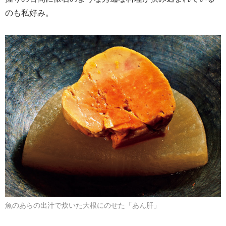
のも私好み。
魚のあらの出汁で炊いた大根にのせた「あん肝」