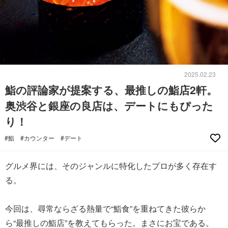
2025.02.23
鮨の評論家が提案する、最推しの鮨店2軒。
奥渋谷と銀座の良店は、デートにもぴった
り！
#鮨
#カウンター
#デート
グルメ界には、そのジャンルに特化したプロが多く存在す
る。
今回は、尋常ならざる熱量で“鮨食”を重ねてきた彼らか
ら“最推しの鮨店”を教えてもらった。まさにお宝である。