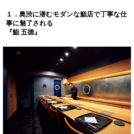
１．奥渋に潜むモダンな鮨店で丁寧な仕
事に魅了される
『鮨 五徳』