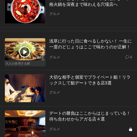
格火鍋を深夜まで味わえる穴場店へ
グルメ
浅草に行った日に食べるしかない！ 一生に
一度のどじょうはここで味わうのが正解！
グルメ
4
Vol.1
大人が多用する鰻
大切な相手と個室でプライベート鮨！リラ
ックスして鮨デートできる店3選
グルメ
デートの勝負はここからはじまっている！
待ち合わせからアガる店４選
グルメ