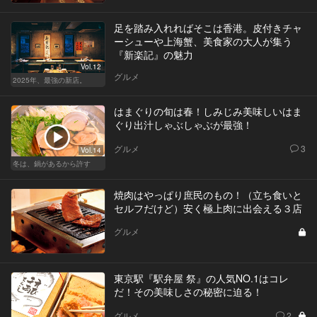
足を踏み入れればそこは香港。皮付きチャ
ーシューや上海蟹、美食家の大人が集う
『新楽記』の魅力
Vol.12
グルメ
2025年、最強の新店。
はまぐりの旬は春！しみじみ美味しいはま
ぐり出汁しゃぶしゃぶが最強！
グルメ
3
Vol.14
冬は、鍋があるから許す
焼肉はやっぱり庶民のもの！（立ち食いと
セルフだけど）安く極上肉に出会える３店
グルメ
東京駅『駅弁屋 祭』の人気NO.1はコレ
だ！その美味しさの秘密に迫る！
グルメ
2