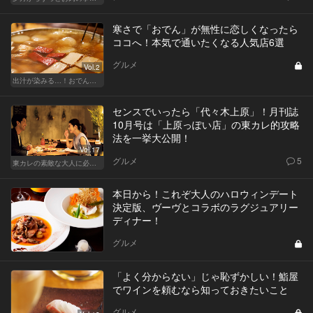
寒さで「おでん」が無性に恋しくなったら
ココへ！本気で通いたくなる人気店6選
グルメ
Vol.2
出汁が染みる…！おでんが恋しい季節
センスでいったら「代々木上原」！月刊誌
10月号は「上原っぽい店」の東カレ的攻略
法を一挙大公開！
Vol.17
グルメ
5
東カレの素敵な大人に必要なこと
本日から！これぞ大人のハロウィンデート
決定版、ヴーヴとコラボのラグジュアリー
ディナー！
グルメ
「よく分からない」じゃ恥ずかしい！鮨屋
でワインを頼むなら知っておきたいこと
グルメ