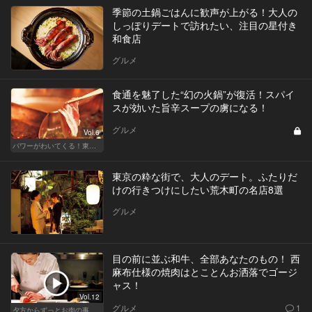
季節の土鍋ごはんに歓声が上がる！大人の
しっぽりデートで訪れたい、注目の星付き
和食店
グルメ
食通を魅了した“幻の火鍋”が復活！スパイ
スが効いた旨辛スープの虜になる！
グルメ
Vol.6
パワーがわいてくる！東京のおすすめ火鍋
東京の粋な街で、大人のデート。ふたりだ
けの行きつけにしたい荒木町の名店8選
グルメ
目の前に並ぶ和牛、全部あなたのもの！ 西
麻布仕様の焼肉はとことんお洒落でゴージ
ャス！
Vol.12
グルメ
1
夕方からずっとお肉の事を考えてる貴方へ