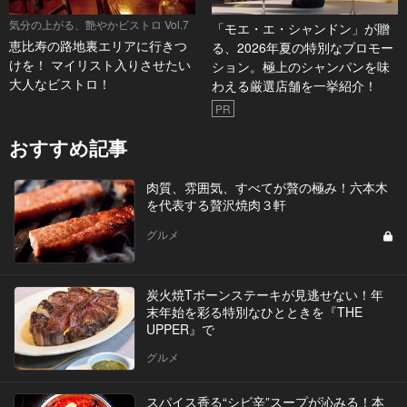
気分の上がる、艶やかビストロ Vol.7
「モエ・エ・シャンドン」が贈
恵比寿の路地裏エリアに行きつ
る、2026年夏の特別なプロモー
けを！ マイリスト入りさせたい
ション。極上のシャンパンを味
大人なビストロ！
わえる厳選店舗を一挙紹介！
PR
おすすめ記事
肉質、雰囲気、すべてが贅の極み！六本木
を代表する贅沢焼肉３軒
グルメ
炭火焼Tボーンステーキが見逃せない！年
末年始を彩る特別なひとときを『THE
UPPER』で
グルメ
スパイス香る“シビ辛”スープが沁みる！本