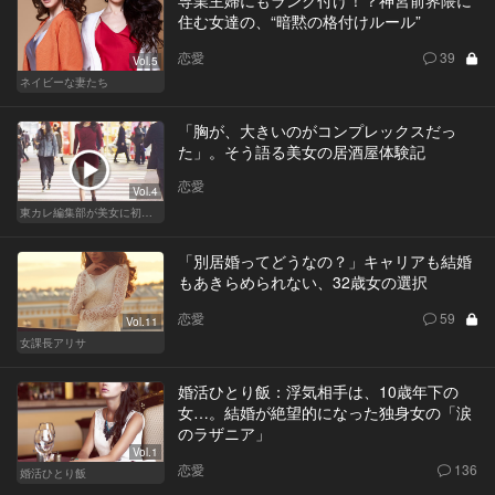
住む女達の、“暗黙の格付けルール”
恋愛
39
Vol.5
ネイビーな妻たち
「胸が、大きいのがコンプレックスだっ
た」。そう語る美女の居酒屋体験記
恋愛
Vol.4
東カレ編集部が美女に初体験させてみた
「別居婚ってどうなの？」キャリアも結婚
もあきらめられない、32歳女の選択
恋愛
59
Vol.11
女課長アリサ
婚活ひとり飯：浮気相手は、10歳年下の
女…。結婚が絶望的になった独身女の「涙
のラザニア」
Vol.1
恋愛
136
婚活ひとり飯