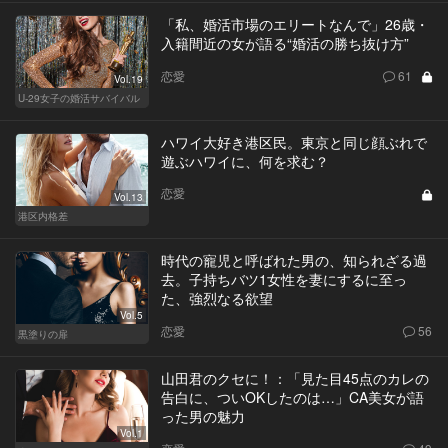
「私、婚活市場のエリートなんで」26歳・
入籍間近の女が語る“婚活の勝ち抜け方”
恋愛
61
Vol.19
U-29女子の婚活サバイバル
ハワイ大好き港区民。東京と同じ顔ぶれで
遊ぶハワイに、何を求む？
恋愛
Vol.13
港区内格差
時代の寵児と呼ばれた男の、知られざる過
去。子持ちバツ1女性を妻にするに至っ
た、強烈なる欲望
Vol.5
恋愛
56
黒塗りの扉
山田君のクセに！：「見た目45点のカレの
告白に、ついOKしたのは…」CA美女が語
った男の魅力
Vol.1