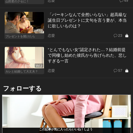
恋愛
49
山田君のクセに！
「バーキンなんて全然いらない」超高級な
誕生日プレゼントに文句を言う妻が、本当
に欲しいものは？
Vol.10
恋愛
23
プレゼントを開けたら
“とんでもない女”認定された…？結婚前提
で同棲し始めた彼氏から告げられた、悲し
すぎる一言
Vol.2
恋愛
57
カレと結婚して大丈夫？
フォローする
この記事が気に入ったらいいね！しよう