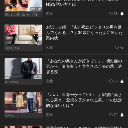
NGな誘い方とは
Vol.272
恋愛
68
男と女の答えあわせ【A】
お試し夫婦：「AIが私にピッタリの男を選
んでくれる…？」30歳になった女に届いた
案内状
Vol.1
恋愛
72
お試し夫婦
「あなたの奥さんが好きです」。初対面の
男から、妻を奪うと宣言された夫の悲し過
ぎる夜
Vol.15
恋愛
72
200億の女
「パパ、世界一かっこいい！」家族に愛さ
れる男と、愛想を尽かされる男。その決定
的な違いとは？
Vol.12
恋愛
72
ダディ
専業主婦にもランク付け！？神宮前界隈に