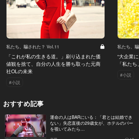
私たち、騙された？ Vol.11
私たち、騙さ
「これが私の生きる道。」刷り込まれた価
“大企業
値観を捨て、自分の人生を勝ち取った元商
「私たち
社OLの未来
#小説
#小説
おすすめ記事
運命の人はBARにいる：「君とは結婚でき
ない」失恋直後の29歳女が、ホテルのバー
を覗いてみたら…
Vol.1