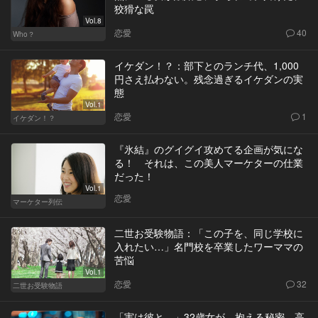
狡猾な罠
Vol.8
恋愛
40
Who？
イケダン！？：部下とのランチ代、1,000
円さえ払わない。残念過ぎるイケダンの実
態
Vol.1
恋愛
1
イケダン！？
『氷結』のグイグイ攻めてる企画が気にな
る！ それは、この美人マーケターの仕業
だった！
Vol.1
恋愛
マーケター列伝
二世お受験物語：「この子を、同じ学校に
入れたい…」名門校を卒業したワーママの
苦悩
Vol.1
恋愛
32
二世お受験物語
「実は彼と…」32歳女が、抱える秘密。高