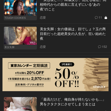
校時代からの親友に言えずにいる“あの
夜”のこと
Vol.2
恋愛
11
TOUGH COOKIES
美女失脚：女の価値は、顔でしょ？玉の輿
目前だった超絶美女の人生が、狂い始めた
夜
Vol.1
恋愛
152
美女失脚
「最高だけど、俺自身が持たないかも…」
男をクタクタにさせてしまう女とは