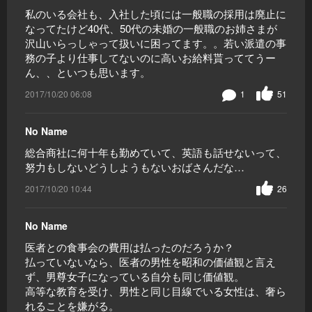
私のいる会社も、入社した頃には一般職の採用は廃止に
なってたけど40代、50代の未婚の一般職のお姉さまが
沢山いらっしゃって扱いに困ってます。。若い派遣の事
務の子より仕事してないのに高いお給料貰っててうー
ん、、といつも思います。
2017/10/20 06:08
1
51
No Name
総合商社に何十年も勤めていて、英語も話せないって、
努力もしないどうしようもないおばさんだな…
2017/10/20 10:44
26
No Name
医者との食事会の費用は払ったのだろうか？
払っていないなら、医者の男性を昭和の価値観と言え
ず、男尊女子になっている自分も同じ価値観。
高等な教育を受け、男性と同じ目線でいる女性は、奢ら
れることを嫌がる。