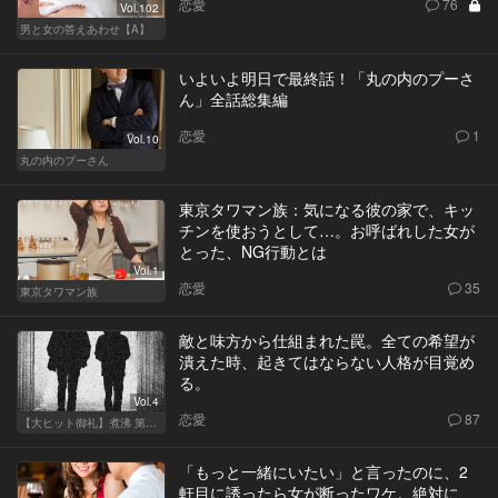
恋愛
76
Vol.102
男と女の答えあわせ【A】
いよいよ明日で最終話！「丸の内のプーさ
ん」全話総集編
恋愛
1
Vol.10
丸の内のプーさん
東京タワマン族：気になる彼の家で、キッ
チンを使おうとして…。お呼ばれした女が
とった、NG行動とは
Vol.1
恋愛
35
東京タワマン族
敵と味方から仕組まれた罠。全ての希望が
潰えた時、起きてはならない人格が目覚め
る。
Vol.4
恋愛
87
【大ヒット御礼】煮沸 第二章
「もっと一緒にいたい」と言ったのに、2
軒目に誘ったら女が断ったワケ。絶対に