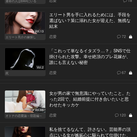
恋愛
18
運命の人はBARにいる
エリート男を手に入れるためには、手段を
選ばない？策に溺れた女が迎えた、無残な
結末
Vol.13
恋愛
72
エリート亮介の嫁探し
「これって単なるイタズラ…？」SNSで仕
掛けられた攻撃。幸せ絶頂のプレ花嫁が、
誰にも言えない秘密
Vol.2
恋愛
67
罠
女が男の家で無意識にやっていたこと。た
った2回で、結婚前提に付き合いたいと思
わせたキッカケ
Vol.88
恋愛
120
オトナの恋愛論～宿題編～
私を捨てるなんて、許さない。芸能界の頂
点にいる女が嫉妬心に駆られて仕掛けた、