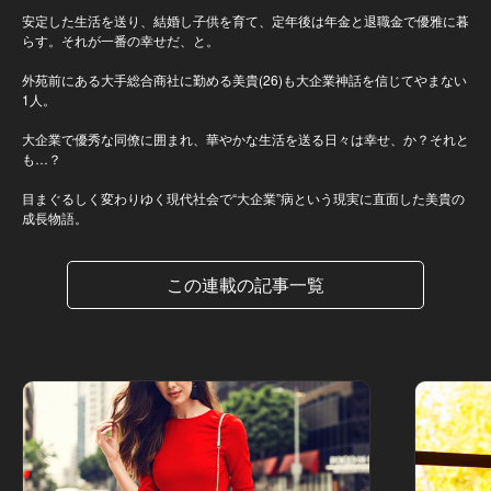
安定した生活を送り、結婚し子供を育て、定年後は年金と退職金で優雅に暮
らす。それが一番の幸せだ、と。
外苑前にある大手総合商社に勤める美貴(26)も大企業神話を信じてやまない
1人。
大企業で優秀な同僚に囲まれ、華やかな生活を送る日々は幸せ、か？それと
も…？
目まぐるしく変わりゆく現代社会で“大企業”病という現実に直面した美貴の
成長物語。
この連載の記事一覧