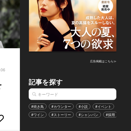
広告掲載はこちら≫
.06
記事を探す
を
#焼き鳥
#カウンター
#小説
#イベント
#港区
#ワイン
#ストーリー
#シャンパン
#採用
#恋