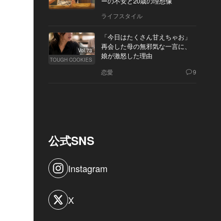
ーの不安と20歳の理想像
ライフスタイル
「今日はたくさん甘えちゃお」
再会した母の無邪気な一言に、
Vol.73
娘が激怒した理由
TOUGH COOKIES
恋愛
9
公式SNS
Instagram
X