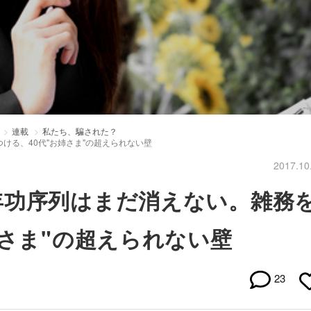
連載
私たち、騙された？
ける、40代"お姉さま"の超えられない壁
2017.10
年功序列はまだ消えない。雑務
姉さま"の超えられない壁
23