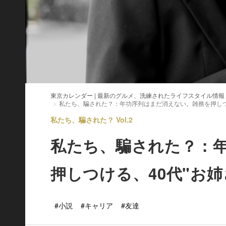
東京カレンダー | 最新のグルメ、洗練されたライフスタイル情報
私たち、騙された？：年功序列はまだ消えない。雑務を押しつ
私たち、騙された？ Vol.2
私たち、騙された？：
押しつける、40代"お
#小説
#キャリア
#友達