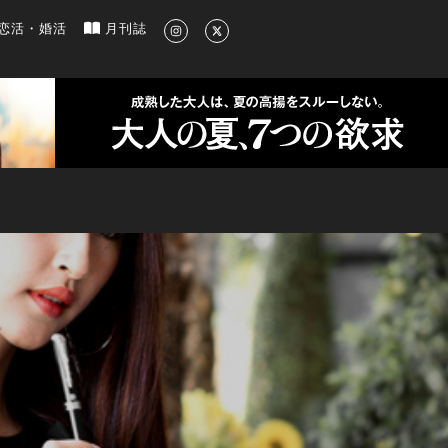
新のグルメ、洗練されたライフスタイル情報
恋活・婚活
月刊誌