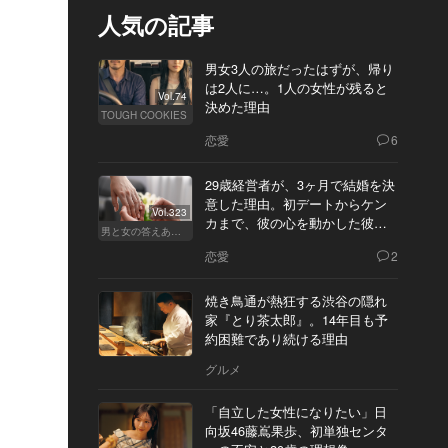
人気の記事
男女3人の旅だったはずが、帰り
は2人に…。1人の女性が残ると
Vol.74
決めた理由
TOUGH COOKIES
恋愛
6
29歳経営者が、3ヶ月で結婚を決
意した理由。初デートからケン
Vol.323
カまで、彼の心を動かした彼女
男と女の答えあわせ【Q】
の態度とは
恋愛
2
焼き鳥通が熱狂する渋谷の隠れ
家『とり茶太郎』。14年目も予
約困難であり続ける理由
グルメ
「自立した女性になりたい」日
向坂46藤嶌果歩、初単独センタ