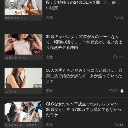
段」定時帰りの24歳OLが直面した、厳し
い現実
Vol.1
恋愛
59
出世欲☆ガール
35歳のヤバい女：27歳が女のピークなん
て、昭和の話でしょ？30代女が、若い女よ
り俄然モテる理由
Vol.1
恋愛
259
35歳のヤバい女
50人の男たちとやみくもに会い続け…。自
粛生活で婚活が捗らず、女が焦ってやった
こと
Vol.3
恋愛
32
ヒマジョ
QLCな女たち〜平成生まれのジレンマ〜：
26歳女が、年収700万でも満足できなかっ
たワケ
Vol.1
恋愛
82
QLCな女たち～平成生まれのジレンマ～