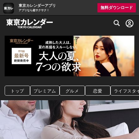
東京カレンダーアプリ
無料ダウンロード
アプリなら超サクサク！
グルメ情報・プレミアムレストラン予約サイト
トップ
プレミアム
グルメ
恋愛
ライフスタ