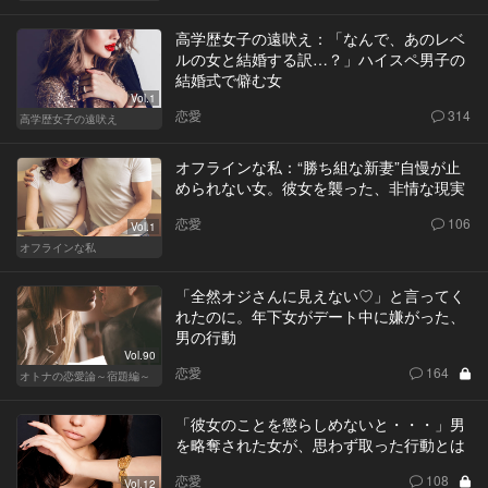
高学歴女子の遠吠え：「なんで、あのレベ
ルの女と結婚する訳…？」ハイスペ男子の
結婚式で僻む女
Vol.1
恋愛
314
高学歴女子の遠吠え
オフラインな私：“勝ち組な新妻”自慢が止
められない女。彼女を襲った、非情な現実
恋愛
106
Vol.1
オフラインな私
「全然オジさんに見えない♡」と言ってく
れたのに。年下女がデート中に嫌がった、
男の行動
Vol.90
恋愛
164
オトナの恋愛論～宿題編～
「彼女のことを懲らしめないと・・・」男
を略奪された女が、思わず取った行動とは
恋愛
108
Vol.12