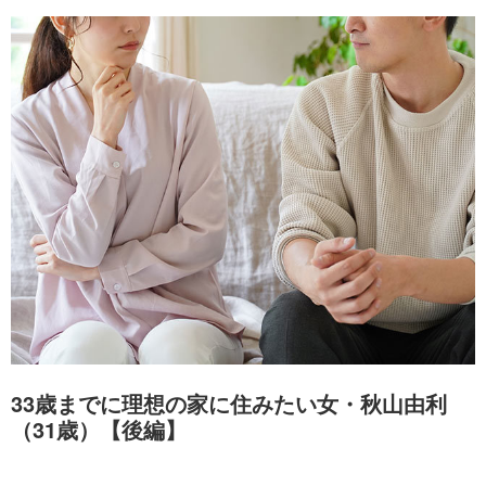
33歳までに理想の家に住みたい女・秋山由利
（31歳）【後編】