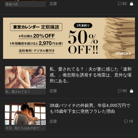
恋愛
82
最後の恋
私、愛されてる？：夫が妻に感じた「違和
感。」倦怠期を誘発する地雷は、意外な場
所にある。
Vol.6
恋愛
90
私、愛されてる？
38歳バツイチの外銀男。年収4,000万円で
も15歳年下女に突然フラレた理由
恋愛
18
Vol.13
今日、私たちはあの街で