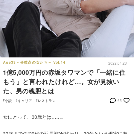
Age33～分岐点の女たち～ Vol.14
2022.04.23
1億5,000万円の赤坂タワマンで「一緒に住
もう」と言われたけれど…。女が見抜い
た、男の魂胆とは
#小説
#キャリア
#レストラン
65
女にとって、33歳とは……。
32歳までの“20代の延長戦”が終わり、30代という現実に向