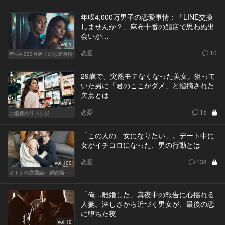
年収4,000万男子の恋愛事情：「LINE交換
しませんか？」麻布十番の鮨店で思わぬ出
会いが…
Vol.1
恋愛
10
年収4,000万男子の恋愛事情
29歳で、突然モテなくなった美女。狙って
いた男に「君のここがダメ」と指摘された
欠点とは
Vol.8
恋愛
15
お姫様のリベンジ
「この人の、女になりたい」。デート中に
女がイチコロになった、男の行動とは
恋愛
138
Vol.100
オトナの恋愛論～解説編～
「俺…離婚した」真夜中の報告に心揺れる
人妻。淋しさから近づく男女が、最後の恋
に堕ちた夜
Vol.10