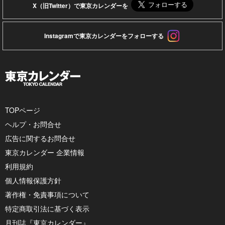
X（旧Twitter）で東京カレンダーを
Instagramで東京カレンダーをフォローする
TOPページ
ヘルプ・お問合せ
広告に関するお問合せ
東京カレンダー 企業情報
利用規約
個人情報保護方針
著作権・免責事項について
特定商取引法に基づく表示
月刊誌『東京カレンダー』