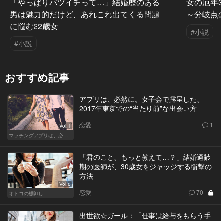
「やっぱりバツイチって…」結婚歴のある
女の厄年3
男は魅力的だけど、あれこれ出てくる問題
～分岐点
に悩む32歳女
#小説
#小説
おすすめ記事
アプリは、必然に。女子会で露呈した、
2017年東京での“当たり前”な出会い方
恋愛
1
Vol.1
マッチングアプリは、必然に。
「君のこと、もっと教えて…？」結婚適齢
期の医師が、30歳女をジャッジする衝撃の
方法
Vol.8
恋愛
70
オトコの棚卸し
出世欲☆ガール：「仕事は給与をもらう手