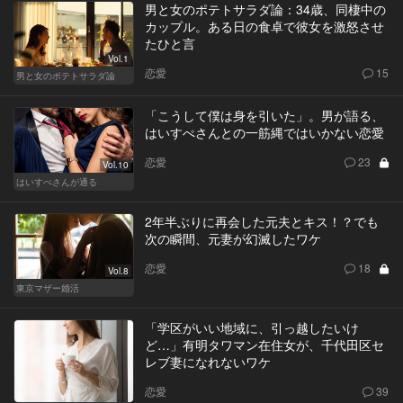
男と女のポテトサラダ論：34歳、同棲中の
カップル。ある日の食卓で彼女を激怒させ
たひと言
Vol.1
恋愛
15
男と女のポテトサラダ論
「こうして僕は身を引いた」。男が語る、
はいすぺさんとの一筋縄ではいかない恋愛
恋愛
23
Vol.10
はいすぺさんが通る
2年半ぶりに再会した元夫とキス！？でも
次の瞬間、元妻が幻滅したワケ
恋愛
18
Vol.8
東京マザー婚活
「学区がいい地域に、引っ越したいけ
ど…」有明タワマン在住女が、千代田区セ
レブ妻になれないワケ
恋愛
39