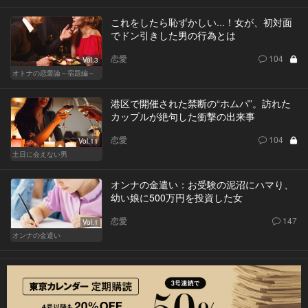
これをしたら恥ずかしい...！女が、初対面
でドン引きした男の行為とは
恋愛
104
Vol.3
オトナの恋愛論～宿題編～
港区で開催された禁断の“ホムパ”。訪れた
カップルが絶句した衝撃の出来事
恋愛
104
Vol.11
土日に会えない男
オンナの金遣い：お受験の泥沼にハマり、
幼い娘に500万円を投資した女
恋愛
147
Vol.1
オンナの金遣い