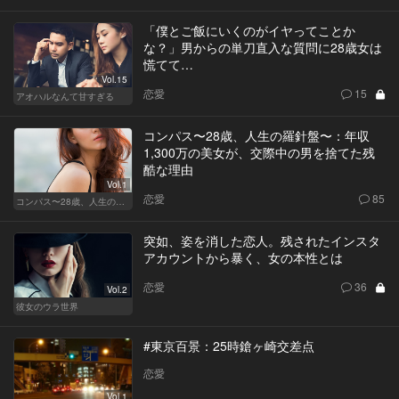
「僕とご飯にいくのがイヤってことか
な？」男からの単刀直入な質問に28歳女は
慌てて…
Vol.15
恋愛
15
アオハルなんて甘すぎる
コンパス〜28歳、人生の羅針盤〜：年収
1,300万の美女が、交際中の男を捨てた残
酷な理由
Vol.1
恋愛
85
コンパス〜28歳、人生の羅針盤〜
突如、姿を消した恋人。残されたインスタ
アカウントから暴く、女の本性とは
恋愛
36
Vol.2
彼女のウラ世界
#東京百景：25時鎗ヶ崎交差点
恋愛
Vol.1