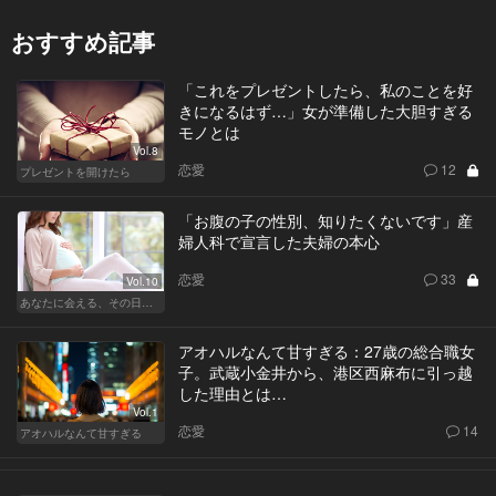
おすすめ記事
「これをプレゼントしたら、私のことを好
きになるはず…」女が準備した大胆すぎる
モノとは
Vol.8
恋愛
12
プレゼントを開けたら
「お腹の子の性別、知りたくないです」産
婦人科で宣言した夫婦の本心
恋愛
33
Vol.10
あなたに会える、その日まで
アオハルなんて甘すぎる：27歳の総合職女
子。武蔵小金井から、港区西麻布に引っ越
した理由とは…
Vol.1
恋愛
14
アオハルなんて甘すぎる