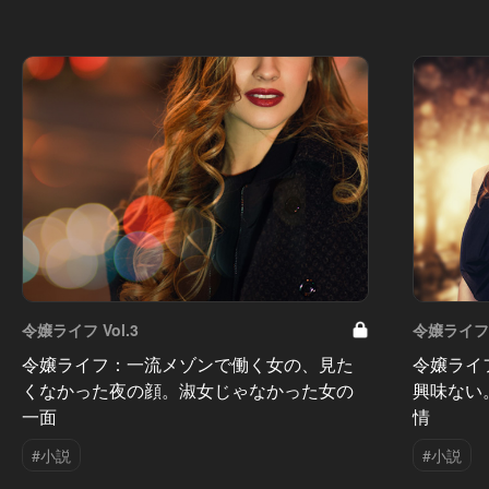
令嬢ライフ Vol.3
令嬢ライフ V
令嬢ライフ：一流メゾンで働く女の、見た
令嬢ライ
くなかった夜の顔。淑女じゃなかった女の
興味ない
一面
情
#小説
#小説