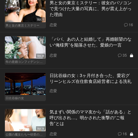
男と女の東京ミステリー：彼女のパソコン
で見つけた大量の写真に、男が震え上がっ
た理由
Vol.1
恋愛
16
男と女の東京ミステリー
「パパ、あの人と結婚して」再婚願望のな
い“俺様男”を陥落させた、愛娘の一言
恋愛
35
Vol.8
年の差婚コンフィデンシャル
日比谷線の女：3ヶ月付き合った、愛宕グ
リーンヒルズ在住飲食店経営者による洗礼
恋愛
Vol.1
日比谷線の女
気まずい関係のママ友から「話がある」と
呼び出され…。明かされた衝撃の“ご報
告”とは
Vol.9
恋愛
16
公園の魔女たち〜幼受の世界〜