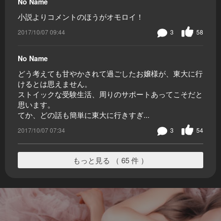
No Name
小説よりコメントのほうがオモロイ！
2017/10/07 09:44
3
58
No Name
どう考えても甘やかされて過ごしたお嬢様が、東大に行
けるとは思えません。
ストイックな受験生活、周りのサポートあってこそだと
思います。
てか、どの話も簡単に東大に行きすぎ...
2017/10/07 07:34
3
54
もっと見る （ 65 件 ）