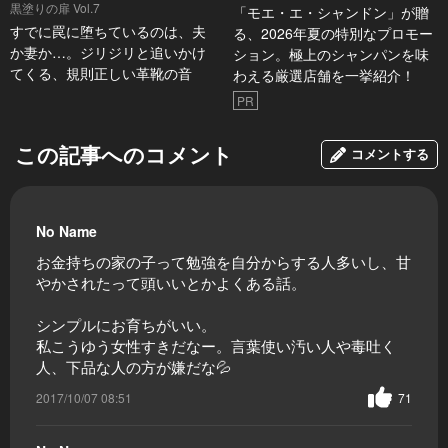
黒塗りの扉 Vol.7
「モエ・エ・シャンドン」が贈
すでに罠に堕ちているのは、夫
る、2026年夏の特別なプロモー
か妻か…。ジリジリと追いかけ
ション。極上のシャンパンを味
てくる、規則正しい革靴の音
わえる厳選店舗を一挙紹介！
PR
この記事へのコメント
コメントする
No Name
お金持ちの家の子って勉強を自分からする人多いし、甘
やかされたって頭いいとかよくある話。
シンプルにお育ちがいい。
私こうゆう女性すきだなー。言葉使い汚い人や毒吐く
人、下品な人の方が嫌だな💦
2017/10/07 08:51
71