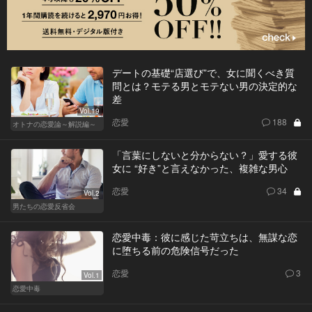
デートの基礎“店選び”で、女に聞くべき質
問とは？モテる男とモテない男の決定的な
差
Vol.19
恋愛
188
オトナの恋愛論～解説編～
「言葉にしないと分からない？」愛する彼
女に “好き”と言えなかった、複雑な男心
恋愛
34
Vol.2
男たちの恋愛反省会
恋愛中毒：彼に感じた苛立ちは、無謀な恋
に堕ちる前の危険信号だった
恋愛
3
Vol.1
恋愛中毒