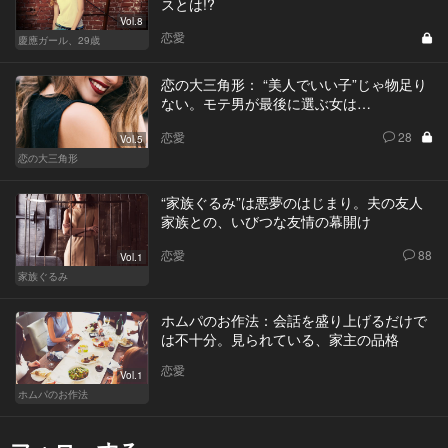
スとは!?
Vol.8
恋愛
慶應ガール、29歳
恋の大三角形： “美人でいい子”じゃ物足り
ない。モテ男が最後に選ぶ女は…
恋愛
28
Vol.5
恋の大三角形
“家族ぐるみ”は悪夢のはじまり。夫の友人
家族との、いびつな友情の幕開け
恋愛
88
Vol.1
家族ぐるみ
ホムパのお作法：会話を盛り上げるだけで
は不十分。見られている、家主の品格
恋愛
Vol.1
ホムパのお作法