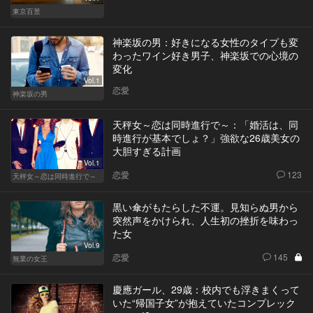
東京百景
神楽坂の男：好きになる女性のタイプも変
わったワイン好き男子、神楽坂での心境の
変化
Vol.1
恋愛
神楽坂の男
天秤女～恋は同時進行で～：「婚活は、同
時進行が基本でしょ？」強欲な26歳美女の
大胆すぎる計画
Vol.1
恋愛
123
天秤女～恋は同時進行で～
黒い傘がもたらした不運。見知らぬ男から
突然声をかけられ、人生初の挫折を味わっ
た女
Vol.9
恋愛
145
無業の女王
慶應ガール、29歳：校内でも浮きまくって
いた“帰国子女”が抱えていたコンプレック