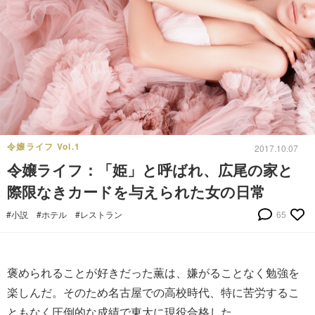
令嬢ライフ Vol.1
2017.10.07
令嬢ライフ：「姫」と呼ばれ、広尾の家と
際限なきカードを与えられた女の日常
#小説
#ホテル
#レストラン
65
褒められることが好きだった薫は、嫌がることなく勉強を
楽しんだ。そのため名古屋での高校時代、特に苦労するこ
ともなく圧倒的な成績で東大に現役合格した。