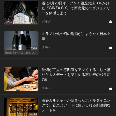
遂に4月20日オープン！銀座の誇りをかけ
た『GINZA SIX』で新次元のラグジュアリ
ーを体感しよう
グルメ
ミラノ公式の幻の泡酒が、ようやく日本上
陸！
グルメ
Vol.2
藤崎聡子の たまに飲むなら、こんな泡
熱燗が二人の雰囲気をアツくする！しっぽ
りと大人デートを楽しめる恵比寿の和食店
7選
グルメ
渋谷カルチャーが詰まったホテルダイニン
グで、音楽とアートに酔いしれる刺激的な
デートを！
Vol.24