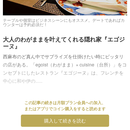
テーブルや個室はビジネスシーンにもオススメ。デートであればカ
ウンターは予約必須だ！
大人のわがままを叶えてくれる隠れ家『エゴジ
ーヌ』
西麻布のど真ん中でサプライズを仕掛けたい時にピッタリ
の店がある。「egoist（わがまま）× cuisine（台所）」をコ
ンセプトにしたレストラン『エゴジーヌ』は、フレンチを
中心に和や伊の......
この記事の続きは月額プラン会員への加入、
またはアプリでコイン購入をすると読めます
購入して続きを読む