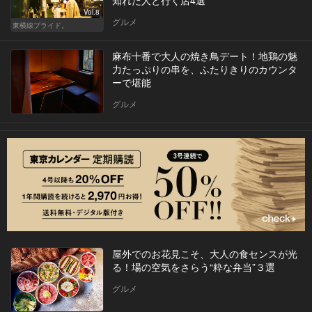
知れた人と行く店4選
Vol.8
グルメ
東横線プライド。
麻布十番で大人の焼き鳥デート！地鶏の魅
力たっぷりの串を、ふたりきりのカウンタ
ーで堪能
グルメ
屋外でのお花見こそ、大人の食センスが光
る！場の空気をさらう“粋な弁当”３選
グルメ