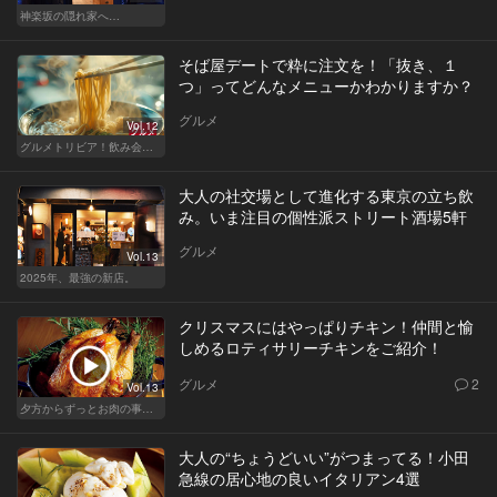
神楽坂の隠れ家へ…
そば屋デートで粋に注文を！「抜き、１
つ」ってどんなメニューかわかりますか？
グルメ
Vol.12
グルメトリビア！飲み会やデートで会話のネタになるQ＆A
大人の社交場として進化する東京の立ち飲
み。いま注目の個性派ストリート酒場5軒
グルメ
Vol.13
2025年、最強の新店。
クリスマスにはやっぱりチキン！仲間と愉
しめるロティサリーチキンをご紹介！
グルメ
2
Vol.13
夕方からずっとお肉の事を考えてる貴方へ
大人の“ちょうどいい”がつまってる！小田
急線の居心地の良いイタリアン4選