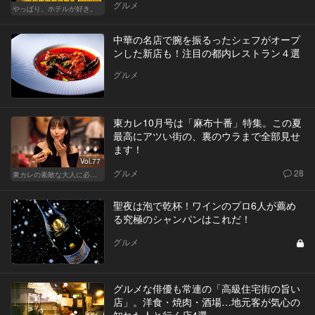
グルメ
やっぱり、ホテルが好き。
中華の名店で腕を振るったシェフがオープ
ンした新店も！注目の都内レストラン４選
グルメ
東カレ10月号は「麻布十番」特集。この夏
最高にアツい街の、裏のウラまで全部見せ
ます！
Vol.77
グルメ
28
東カレの素敵な大人に必要なこと
聖夜は泡で乾杯！ワインのプロ6人が薦め
る究極のシャンパンはこれだ！
グルメ
グルメな俳優も常連の「高級住宅街の旨い
店」。洋食・焼肉・酒場…地元客が気心の