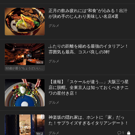
正月の飲み疲れには“和食”が沁みる！出汁
が決め手のじんわり美味しい名店4選
グルメ
ふたりの距離を縮める最強のイタリアン！
雰囲気も最高、コスパ良しの3軒
グルメ
Vol.5
32歳が通う“ちょうどいい”価格の店
【速報】「スケールが違う…」大阪三つ星
店に脱帽。全東京人は知っておくべきナニ
ワの星付き店！
グルメ
神楽坂の隠れ家は、ホントに「家」だっ
た！サプライズすぎるイタリアンデート！
グルメ
1
Vol.2