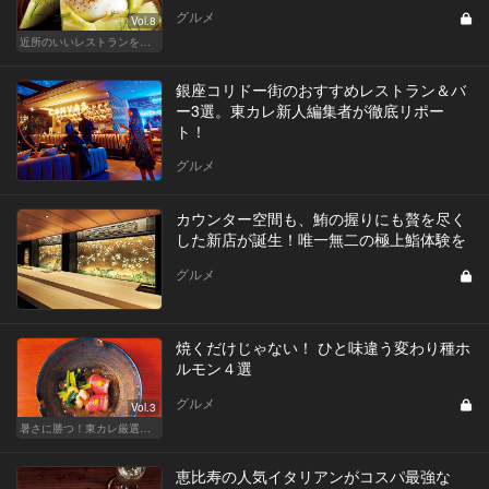
グルメ
Vol.8
近所のいいレストランを知りたい！東横、目黒線、世田谷などを深堀！
銀座コリドー街のおすすめレストラン＆バ
ー3選。東カレ新人編集者が徹底リポー
ト！
グルメ
カウンター空間も、鮪の握りにも贅を尽く
した新店が誕生！唯一無二の極上鮨体験を
グルメ
焼くだけじゃない！ ひと味違う変わり種ホ
ルモン４選
グルメ
Vol.3
暑さに勝つ！東カレ厳選ホルモン特集
恵比寿の人気イタリアンがコスパ最強な