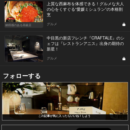
上質な西麻布を体感できる！グルメな大人
の心をくすぐる“愛媛ミシュラン”の本格割
烹
Vol.4
グルメ
納得感のある高級店
中目黒の新店フレンチ『CRAFTALE』のシ
ェフは『レストランアニス』出身の期待の
新星！
グルメ
フォローする
この記事が気に入ったらいいね！しよう