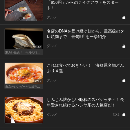
「650円」からのテイクアウトをスター
ト！
グルメ
名店のDNAを受け継ぐ鮨から、最高級のタ
レ焼肉まで！最旬9店を一挙紹介
グルメ
Vol.55
東カレ推薦！ 今月の行くべき店
これは食べておきたい！ 海鮮系名物どん
ぶり４選
グルメ
Vol.2
東京カレンダーが太鼓判！パワーチャージどんぶり祭
しみじみ懐かしい昭和のスパゲッティ！長
年愛され続けるハシヤ系の人気店だ！
グルメ
2