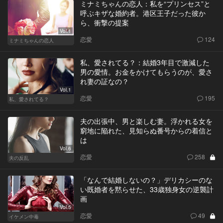
ミナミちゃんの恋人：私を“プリンセス”と
呼ぶキザな婚約者。港区王子だった彼か
ら、衝撃の提案
Vol.1
恋愛
124
ミナミちゃんの恋人
私、愛されてる？：結婚3年目で激減した
男の愛情。お金をかけてもらうのが、愛さ
れ妻の証なの？
Vol.1
恋愛
195
私、愛されてる？
夫の出張中、男と楽しむ妻。浮かれる女を
窮地に陥れた、見知らぬ番号からの着信と
は
Vol.6
恋愛
258
夫の反乱
「なんで結婚しないの？」デリカシーのな
い既婚者を黙らせた、33歳独身女の逆襲計
画
Vol.5
恋愛
49
イケメン中毒