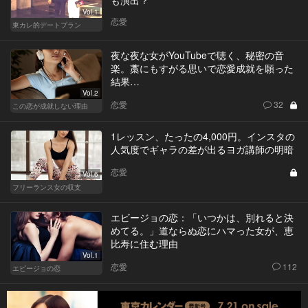
も演出？
Vol.1
恋愛
東カレ的デートプラン
夜な夜な女がYouTubeで聴く、秘密の音
楽。藁にもすがる思いで恋愛成就を願った
結果…
Vol.2
恋愛
32
この恋が成就しない理由
1レッスン、たったの4,000円。インスタの
人気度でギャラの差が出るヨガ講師の明暗
恋愛
Vol.6
フリーランス女の収支
エビージョの恋：「いつかは、別れると決
めてる。」道ならぬ恋にハマった女が、恵
比寿に住む理由
Vol.1
恋愛
112
エビージョの恋