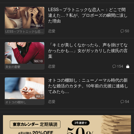
LESS～プラトニックな恋人～：どこで間
違えた…？私が、プロポーズの瞬間に涙し
た理由
Vol.1
恋愛
50
LESS～プラトニックな恋人～
「キミが美しくなかったら、声を掛けてな
かったかも…」女がガッカリした彼氏の言
葉
Vol.10
恋愛
154
美女の憂鬱
オトコの棚卸し：ニューノーマル時代の新
たな婚活のカタチ。10年前の元彼に連絡し
てみたら…
Vol.1
恋愛
54
オトコの棚卸し