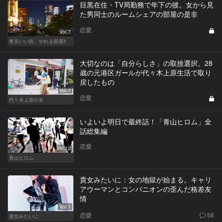
目黒在住・TV局勤務で年下の彼。女から見
た男同士のルームシェアの部屋の是非
恋愛
Vol.7
東京いい街、やれる部屋3
大切なのは「自分らしさ」の取捨選択。28
歳の元港区ガールが代々木上原生活で取り
戻したもの
Vol.7
恋愛
代々木上原の女
いよいよ明日で最終話！「青山ヒロム」全
話総集編
恋愛
Vol.12
青山ヒロム
貴女みたいに：女の地獄が始まる。キャリ
アウーマンとコンパニオンの歪んだ格差友
情
Vol.1
恋愛
56
貴女みたいに