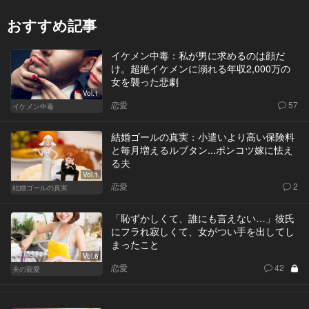
おすすめ記事
イケメン中毒：私が男に求めるのは顔だ
け。超絶イケメンに溺れる年収2,000万の
女を襲った悲劇
Vol.1
恋愛
57
イケメン中毒
結婚ゴールの真実：小遣いより高い保険料
と毎月増えるルブタン...ポンコツ嫁に怯え
る夫
Vol.1
恋愛
2
結婚ゴールの真実
「恥ずかしくて、誰にも言えない…」彼氏
にフラれ寂しくて、女がつい手を出してし
まったこと
Vol.6
恋愛
42
夫の寵愛