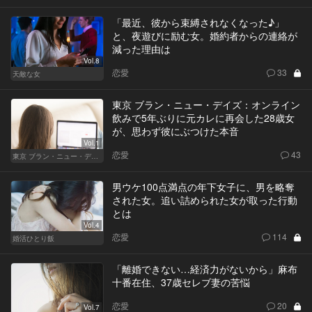
「最近、彼から束縛されなくなった♪」
と、夜遊びに励む女。婚約者からの連絡が
減った理由は
Vol.8
恋愛
33
天敵な女
東京 ブラン・ニュー・デイズ：オンライン
飲みで5年ぶりに元カレに再会した28歳女
が、思わず彼にぶつけた本音
Vol.1
恋愛
43
東京 ブラン・ニュー・デイズ
男ウケ100点満点の年下女子に、男を略奪
された女。追い詰められた女が取った行動
とは
Vol.4
恋愛
114
婚活ひとり飯
「離婚できない…経済力がないから」麻布
十番在住、37歳セレブ妻の苦悩
恋愛
20
Vol.7