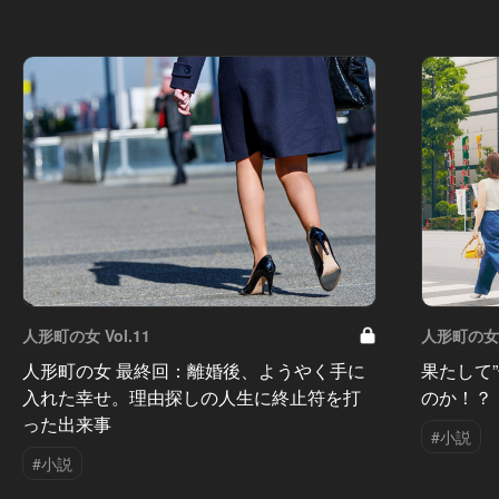
人形町の女 Vol.11
人形町の女 V
人形町の女 最終回：離婚後、ようやく手に
果たして
入れた幸せ。理由探しの人生に終止符を打
のか！？
った出来事
#小説
#小説