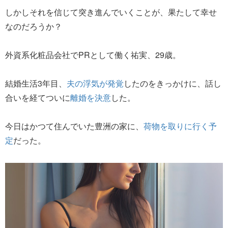
しかしそれを信じて突き進んでいくことが、果たして幸せ
なのだろうか？
外資系化粧品会社でPRとして働く祐実、29歳。
結婚生活3年目、
夫の浮気が発覚
したのをきっかけに、話し
合いを経てついに
離婚を決意
した。
今日はかつて住んでいた豊洲の家に、
荷物を取りに行く予
定
だった。