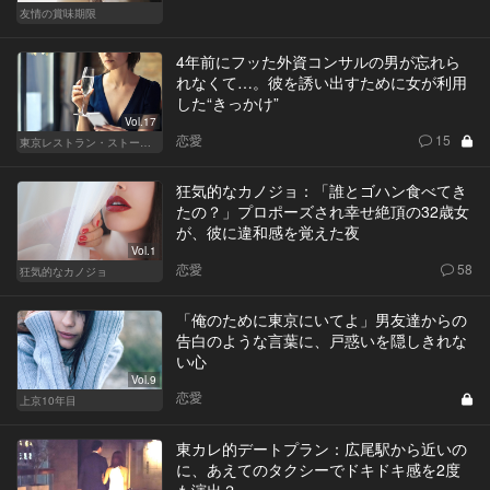
友情の賞味期限
4年前にフッた外資コンサルの男が忘れら
れなくて…。彼を誘い出すために女が利用
した“きっかけ”
Vol.17
恋愛
15
東京レストラン・ストーリー
狂気的なカノジョ：「誰とゴハン食べてき
たの？」プロポーズされ幸せ絶頂の32歳女
が、彼に違和感を覚えた夜
Vol.1
恋愛
58
狂気的なカノジョ
「俺のために東京にいてよ」男友達からの
告白のような言葉に、戸惑いを隠しきれな
い心
Vol.9
恋愛
上京10年目
東カレ的デートプラン：広尾駅から近いの
に、あえてのタクシーでドキドキ感を2度