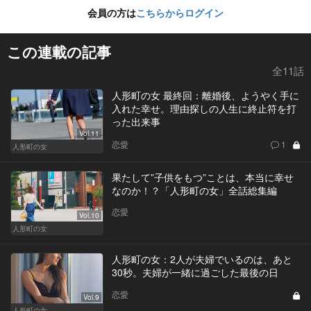
会員の方は
こちらからログイン
この連載の記事
全11話
人形町の女 最終回：離婚後、ようやく手に
入れた幸せ。理由探しの人生に終止符を打
った出来事
Vol.11
恋愛
1
人形町の女
果たして”子供をもつ”ことは、本当に幸せ
なのか！？「人形町の女」全話総集編
恋愛
Vol.10
人形町の女
人形町の女：2人が夫婦でいるのは、あと
30秒。夫婦が一緒に過ごした最後の日
恋愛
Vol.9
人形町の女