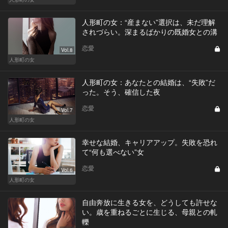
人形町の女：“産まない”選択は、未だ理解
されづらい。深まるばかりの既婚女との溝
恋愛
Vol.8
人形町の女
人形町の女：あなたとの結婚は、“失敗”だ
った。そう、確信した夜
恋愛
Vol.7
人形町の女
幸せな結婚、キャリアアップ。失敗を恐れ
て“何も選べない”女
恋愛
Vol.6
人形町の女
自由奔放に生きる女を、どうしても許せな
い。歳を重ねるごとに生じる、母親との軋
轢