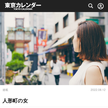
グルメ情報・プレミアムレストラン予約サイト
連載
2022.08.12
人形町の女