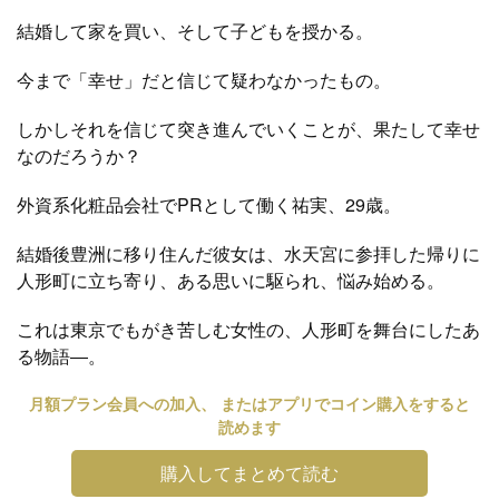
結婚して家を買い、そして子どもを授かる。
今まで「幸せ」だと信じて疑わなかったもの。
しかしそれを信じて突き進んでいくことが、果たして幸せ
なのだろうか？
外資系化粧品会社でPRとして働く祐実、29歳。
結婚後豊洲に移り住んだ彼女は、水天宮に参拝した帰りに
人形町に立ち寄り、ある思いに駆られ、悩み始める。
これは東京でもがき苦しむ女性の、人形町を舞台にしたあ
る物語―。
月額プラン会員への加入、 またはアプリでコイン購入をすると
読めます
購入してまとめて読む