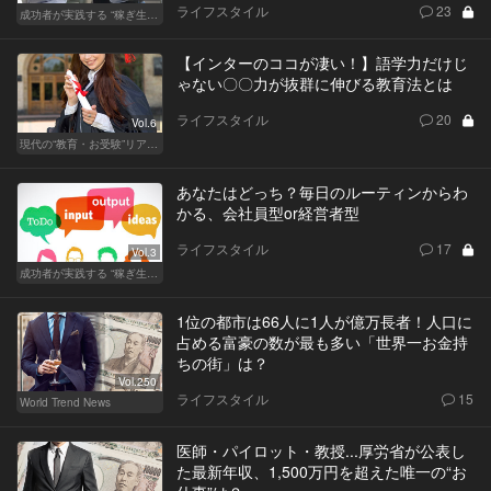
ライフスタイル
23
成功者が実践する “稼ぎ生活”
【インターのココが凄い！】語学力だけじ
ゃない〇〇力が抜群に伸びる教育法とは
ライフスタイル
20
Vol.6
現代の“教育・お受験”リアルドキュメント
あなたはどっち？毎日のルーティンからわ
かる、会社員型or経営者型
ライフスタイル
17
Vol.3
成功者が実践する “稼ぎ生活”
1位の都市は66人に1人が億万長者！人口に
占める富豪の数が最も多い「世界一お金持
ちの街」は？
Vol.250
ライフスタイル
15
World Trend News
医師・パイロット・教授...厚労省が公表し
た最新年収、1,500万円を超えた唯一の“お