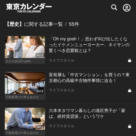
グルメ情報・プレミアムレストラン予約サイト
【歴史】
に関する記事一覧
/
55
件
「Oh my gosh！」思わず叫び出したくな
ったイケメンニューヨーカー、ネイサンの
驚くべき恋愛観とは？
Vol.3
ライフスタイル
大人の恋活English
富裕層も「中古マンション」を買うの？東
京都心の高級中古物件事情に迫る！
ライフスタイル
Vol.8
不動産選びの答えあわせ
六本木タワマン暮らしの港区男子が「家
は、絶対賃貸派」というワケ
ライフスタイル
Vol.6
不動産選びの答えあわせ