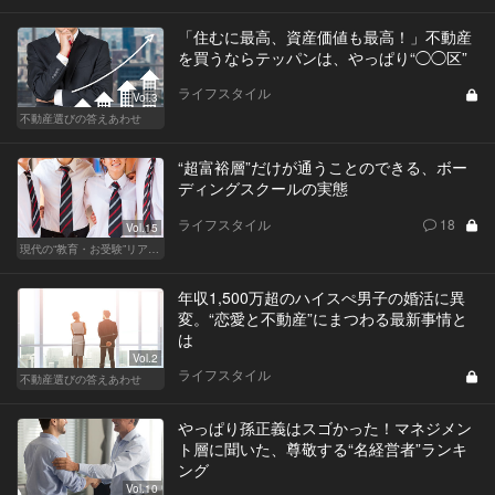
「住むに最高、資産価値も最高！」不動産
を買うならテッパンは、やっぱり“◯◯区”
ライフスタイル
Vol.3
不動産選びの答えあわせ
“超富裕層”だけが通うことのできる、ボー
ディングスクールの実態
ライフスタイル
18
Vol.15
現代の“教育・お受験”リアルドキュメント
年収1,500万超のハイスぺ男子の婚活に異
変。“恋愛と不動産”にまつわる最新事情と
は
Vol.2
ライフスタイル
不動産選びの答えあわせ
やっぱり孫正義はスゴかった！マネジメン
ト層に聞いた、尊敬する“名経営者”ランキ
ング
Vol.10