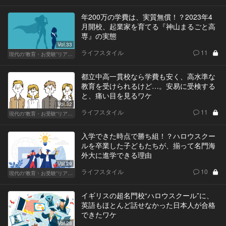
年200万の学費は、実質無償！？2023年4
月開校、起業家を育てる『神山まるごと高
専』の実態
Vol.33
ライフスタイル
11
現代の“教育・お受験”リアルドキュメント
都立中高一貫校なら学費も安く、高水準な
教育を受けられるけど…。安易に受検する
と、痛い目を見るワケ
Vol.32
ライフスタイル
11
現代の“教育・お受験”リアルドキュメント
入学できた時点で勝ち組！？ハロウスクー
ルを卒業した子どもたちが、揃って名門海
外大に進学できる理由
Vol.29
ライフスタイル
10
現代の“教育・お受験”リアルドキュメント
イギリスの超名門校“ハロウスクール”に、
英語もほとんど話せなかった日本人が合格
できたワケ
Vol.28