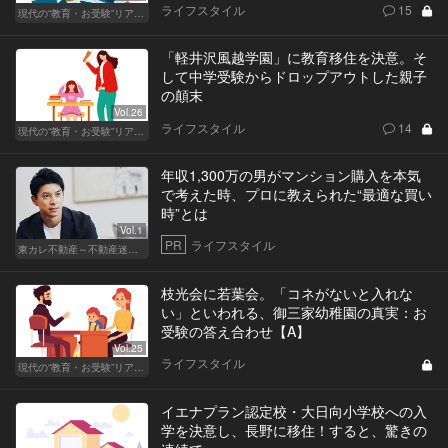
ライフスタイル
15
現代の“教育・お受験”リアルドキュメント
「軽井沢風越学園」に教育移住を決意。そ
して中学受験からドロップアウトした親子
の顛末
Vol.26
ライフスタイル
14
現代の“教育・お受験”リアルドキュメント
年収1,300万の男がマンション購入を本気
で考えた時、プロに教えられた“最適な買い
時”とは
Vol.1
PR
ライフスタイル
東カレ不動産～不動産迷子な貴方の悩みを解決します～
枝光会に若葉会。「コネがないと入れな
い」といわれる、御三家幼稚園の真実：お
受験の答え合わせ【A】
Vol.25
ライフスタイル
現代の“教育・お受験”リアルドキュメント
イエナプラン認定校・大日向小学校への入
学を決意し、長野に移住！すると、驚きの