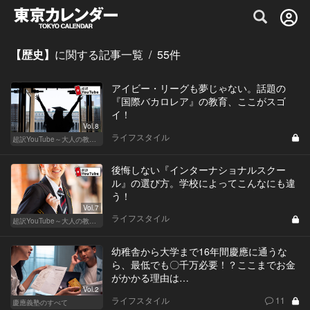
グルメ情報・プレミアムレストラン予約サイト
【歴史】
に関する記事一覧
/
55
件
アイビー・リーグも夢じゃない。話題の
『国際バカロレア』の教育、ここがスゴ
イ！
Vol.8
ライフスタイル
超訳YouTube～大人の教養講座～
後悔しない『インターナショナルスクー
ル』の選び方。学校によってこんなにも違
う！
Vol.7
ライフスタイル
超訳YouTube～大人の教養講座～
幼稚舎から大学まで16年間慶應に通うな
ら、最低でも〇千万必要！？ここまでお金
がかかる理由は…
Vol.2
ライフスタイル
11
慶應義塾のすべて