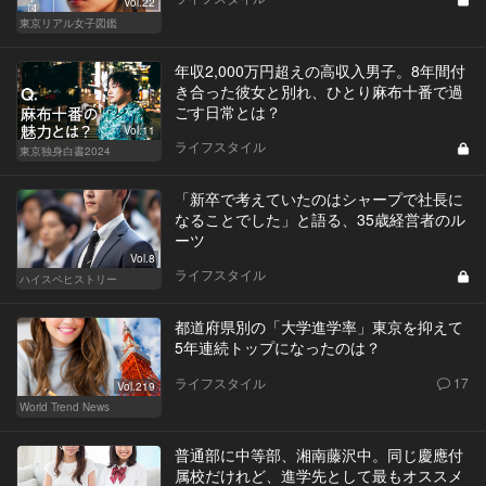
Vol.22
東京リアル女子図鑑
年収2,000万円超えの高収入男子。8年間付
き合った彼女と別れ、ひとり麻布十番で過
ごす日常とは？
Vol.11
ライフスタイル
東京独身白書2024
「新卒で考えていたのはシャープで社長に
なることでした」と語る、35歳経営者のル
ーツ
Vol.8
ライフスタイル
ハイスペヒストリー
都道府県別の「大学進学率」東京を抑えて
5年連続トップになったのは？
ライフスタイル
17
Vol.219
World Trend News
普通部に中等部、湘南藤沢中。同じ慶應付
属校だけれど、進学先として最もオススメ