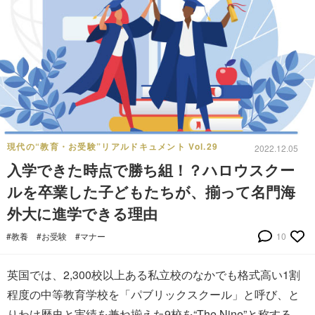
現代の“教育・お受験”リアルドキュメント Vol.29
2022.12.05
入学できた時点で勝ち組！？ハロウスクー
ルを卒業した子どもたちが、揃って名門海
外大に進学できる理由
#教養
#お受験
#マナー
10
英国では、2,300校以上ある私立校のなかでも格式高い1割
程度の中等教育学校を「パブリックスクール」と呼び、と
りわけ歴史と実績を兼ね揃えた9校を“The Nine”と称する。