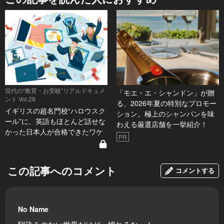
現代の“教育・お受験”リアルドキュメ
「モエ・エ・シャンドン」が贈
ント Vol.28
る、2026年夏の特別なプロモー
イギリスの超名門校“ハロウスク
ション。極上のシャンパンを味
ール”に、英語もほとんど話せな
わえる厳選店舗を一挙紹介！
かった日本人が合格できたワケ
PR
この記事へのコメント
コメントする
No Name