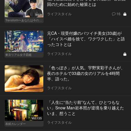
回のために始めた秘策とは
ライフスタイル
16
Vol.1
Transform〜あなたは今の自分に満足してますか？〜
元CA・現受付嬢のバツイチ美女(33歳)が
「ハイスペ婚を捨て、ワクワクした」と語
ったコトとは
Vol.2
ライフスタイル
東京リアル女子図鑑
「色っぽさ」が人気。宇野実彩子さんが、
夜のホテルで33歳の女のリアルを4時間
半、語った。
ライフスタイル
「人生に“当たり前”なんて、ひとつもな
い」Snow Man岩本照が逆境を乗り越えた
いま、想うこと
Vol.135
ライフスタイル
表紙カレンダー