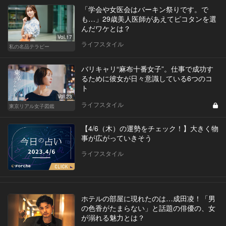
「学会や女医会はバーキン祭りです。で
も…」29歳美人医師があえてピコタンを選
んだワケとは？
Vol.17
ライフスタイル
私の名品テラピー
バリキャリ“麻布十番女子”。仕事で成功す
るために彼女が日々意識している6つのコ
ト
Vol.23
ライフスタイル
東京リアル女子図鑑
【4/6（木）の運勢をチェック！】大きく物
事が広がっていきそう
ライフスタイル
ホテルの部屋に現れたのは…成田凌！「男
の色香がたまらない」と話題の俳優の、女
が溺れる魅力とは？