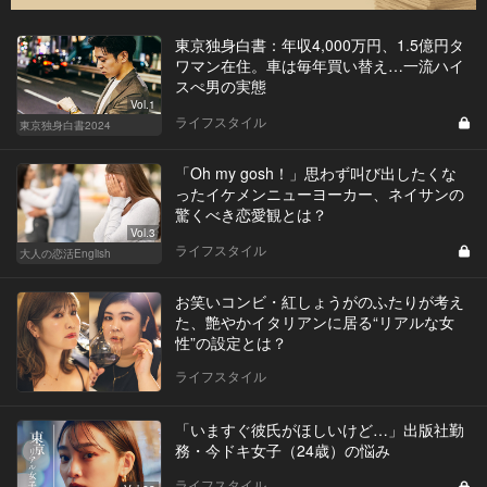
東京独身白書：年収4,000万円、1.5億円タ
ワマン在住。車は毎年買い替え…一流ハイ
スぺ男の実態
Vol.1
ライフスタイル
東京独身白書2024
「Oh my gosh！」思わず叫び出したくな
ったイケメンニューヨーカー、ネイサンの
驚くべき恋愛観とは？
Vol.3
ライフスタイル
大人の恋活English
お笑いコンビ・紅しょうがのふたりが考え
た、艶やかイタリアンに居る“リアルな女
性”の設定とは？
ライフスタイル
「いますぐ彼氏がほしいけど…」出版社勤
務・今ドキ女子（24歳）の悩み
ライフスタイル