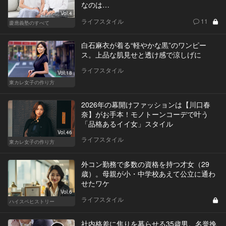
なのは…
Vol.4
ライフスタイル
11
慶應義塾のすべて
白石麻衣が着る“軽やかな黒”のワンピー
ス。上品な肌見せと透け感で涼しげに
ライフスタイル
Vol.18
東カレ女子の作り方
2026年の幕開けファッションは【川口春
奈】がお手本！モノトーンコーデで叶う
「品格あるイイ女」スタイル
Vol.46
ライフスタイル
東カレ女子の作り方
外コン勤務で多数の資格を持つ才女（29
歳）。母親が小・中学校あえて公立に通わ
せたワケ
Vol.6
ライフスタイル
ハイスペヒストリー
社内格差に焦りを募らせる35歳男。名誉挽