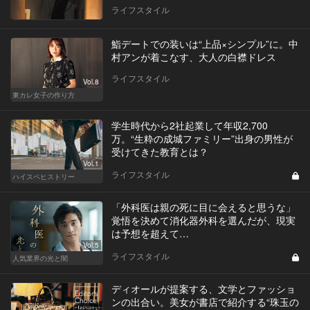
ライフスタイル
鮨デートでの装いは“上品×シンプル”に。中
村アンが着こなす、大人の白襟ドレス
ライフスタイル
Vol.8
東カレ女子の作り方
学生時代から2社起業して年収2,700
万。“生粋の成城ファミリー”出身の男性が
受けてきた教育とは？
Vol.1
ライフスタイル
ハイスペヒストリー
「外科医は親の死に目に会えると思うな」
覚悟を決めて消化器外科を選んだが、現実
は予想を超えて…
Vol.5
ライフスタイル
人気業界の光と闇
ディオールが提案する、文学とファッショ
ンの出合い。美女が書店で紹介する“珠玉の