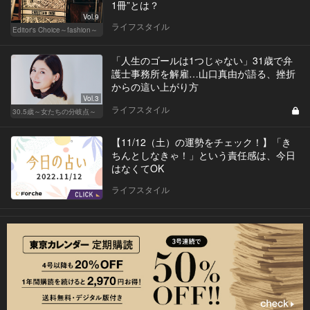
1冊”とは？
Vol.9
ライフスタイル
Editor's Choice～fashion～
「人生のゴールは1つじゃない」31歳で弁
護士事務所を解雇…山口真由が語る、挫折
からの這い上がり方
Vol.3
ライフスタイル
30.5歳～女たちの分岐点～
【11/12（土）の運勢をチェック！】「き
ちんとしなきゃ！」という責任感は、今日
はなくてOK
ライフスタイル