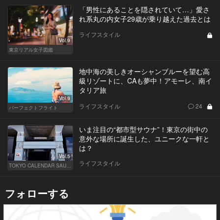
「男性にあることを隠されていて…」愛さ
れ系丸の内女子29歳が乗り越えた過去とは
ライフスタイル
Vol.9
東京リアル女子図鑑
地中海の美しきオーシャンブルーを望む高
級リゾートに、CAも夢中！アモーレ、南イ
タリア旅
Vol.9
ライフスタイル
24
パーフェクトフライト
いま注目の“都市型サウナ”！東京の街中の
意外な場所に誕生した、ユニークな一軒と
は？
Vol.5
ライフスタイル
TOKYO CALENDAR SAUNA CLUB ― トウカレ サウナクラブ ―
フォローする