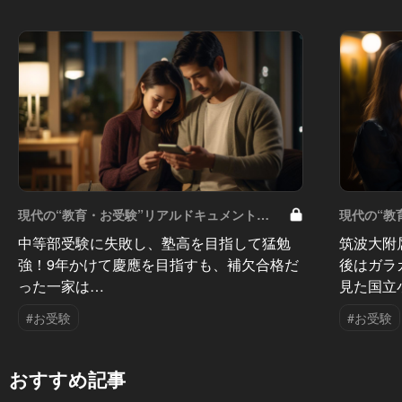
現代の“教育・お受験”リアルドキュメント
現代の“教
Vol.50
Vol.49
中等部受験に失敗し、塾高を目指して猛勉
筑波大附
強！9年かけて慶應を目指すも、補欠合格だ
後はガラ
った一家は…
見た国立
#お受験
#お受験
おすすめ記事