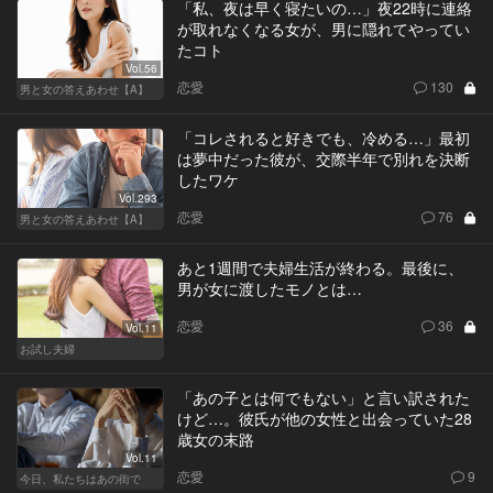
「私、夜は早く寝たいの…」夜22時に連絡
が取れなくなる女が、男に隠れてやってい
たコト
Vol.56
恋愛
130
男と女の答えあわせ【A】
「コレされると好きでも、冷める…」最初
は夢中だった彼が、交際半年で別れを決断
したワケ
Vol.293
恋愛
76
男と女の答えあわせ【A】
あと1週間で夫婦生活が終わる。最後に、
男が女に渡したモノとは…
恋愛
36
Vol.11
お試し夫婦
「あの子とは何でもない」と言い訳された
けど…。彼氏が他の女性と出会っていた28
歳女の末路
Vol.11
恋愛
9
今日、私たちはあの街で