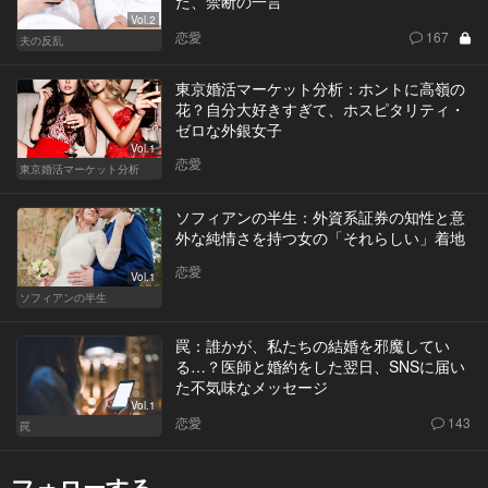
た、禁断の一言
Vol.2
恋愛
167
夫の反乱
東京婚活マーケット分析：ホントに高嶺の
花？自分大好きすぎて、ホスピタリティ・
ゼロな外銀女子
Vol.1
恋愛
東京婚活マーケット分析
ソフィアンの半生：外資系証券の知性と意
外な純情さを持つ女の「それらしい」着地
恋愛
Vol.1
ソフィアンの半生
罠：誰かが、私たちの結婚を邪魔してい
る…？医師と婚約をした翌日、SNSに届い
た不気味なメッセージ
Vol.1
恋愛
143
罠
フォローする