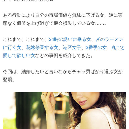
ある行動により自分の市場価値を無駄に下げる女、逆に実
態なく価値を上げ過ぎて機会損失している女……。
これまで、これまで、
24時の誘いに乗る女
、
〆のラーメン
に行く女
、
花嫁修業する女
、
港区女子
、
2番手の女
、
丸ごと
愛して欲しい女
などの事例を紹介してきた。
今回は、結婚したいと言いながらチャラ男ばかり選ぶ女が
登場。