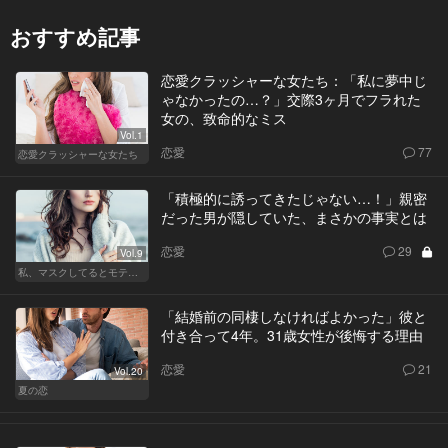
おすすめ記事
恋愛クラッシャーな女たち：「私に夢中じ
ゃなかったの…？」交際3ヶ月でフラれた
女の、致命的なミス
Vol.1
恋愛
77
恋愛クラッシャーな女たち
「積極的に誘ってきたじゃない…！」親密
だった男が隠していた、まさかの事実とは
恋愛
29
Vol.9
私、マスクしてるとモテるんです
「結婚前の同棲しなければよかった」彼と
付き合って4年。31歳女性が後悔する理由
恋愛
21
Vol.20
夏の恋