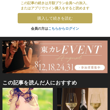
この記事の続きは月額プラン会員への加入、
またはアプリでコイン購入をすると読めます
購入して続きを読む
会員の方は
こちらからログイン
この記事を読んだ人におすすめ