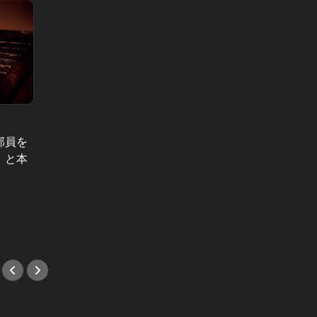
部員を
港区らしい肉デートならここ！極上
」と本
のステーキを堪能できる白金のイタ
流行り
リアン
のが正
#ステーキ
ます！
#バル