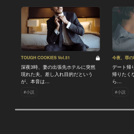
TOUGH COOKIES Vol.51
今夜、罪の味を
深夜3時、妻の出張先ホテルに突然
デート帰
現れた夫。差し入れ目的だという
帰りたく
が、本音は…
ら…
#小説
#小説