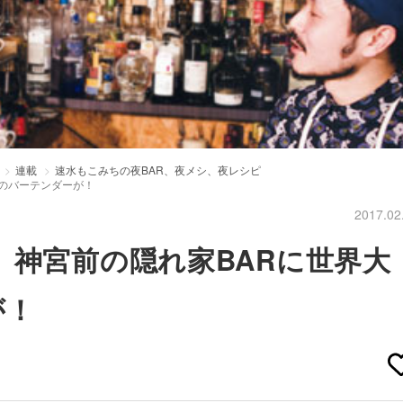
連載
速水もこみちの夜BAR、夜メシ、夜レシピ
位のバーテンダーが！
2017.02
 神宮前の隠れ家BARに世界大
が！