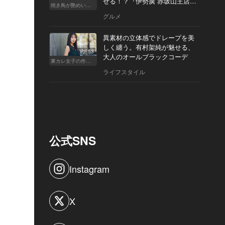
せる！？『伊勢廣 赤坂山王店』
焼き鳥が艶めいてきた
へ
グルメ
異素材の立体感でドレープを美
しく纏う。有村架純が魅せる、
Vol.53
大人のオールブラックコーデ
東カレ女子の作り方
ライフスタイル
公式SNS
Instagram
X