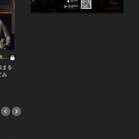
夜レ
速水もこみちの夜BAR、夜メシ、夜レ
速水もこ
シピ Vol.27
シピ Vol
集まる
速水もこみちお気に入り！ 品川随一
速水も
てみ
のホテルダイニングでいただく絶品
地にあ
ステーキとは!?
は？
#おひとり様
#フレ