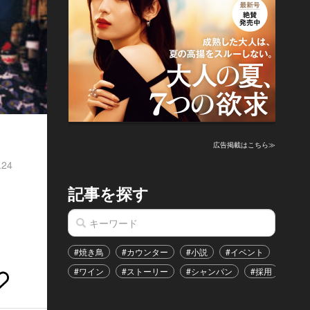
広告掲載はこちら≫
.24
記事を探す
#焼き鳥
#カウンター
#小説
#イベント
#港区
#ワイン
#ストーリー
#シャンパン
#採用
#恋