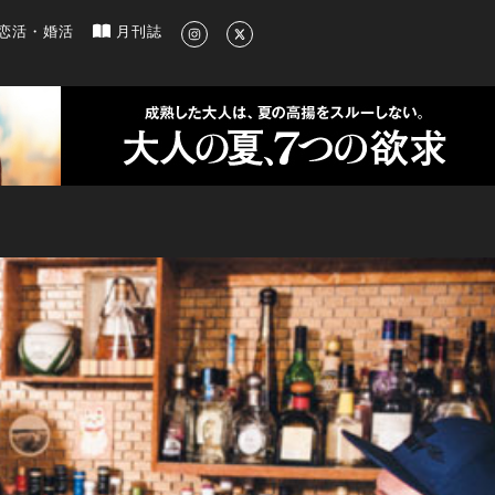
新のグルメ、洗練されたライフスタイル情報
恋活・婚活
月刊誌