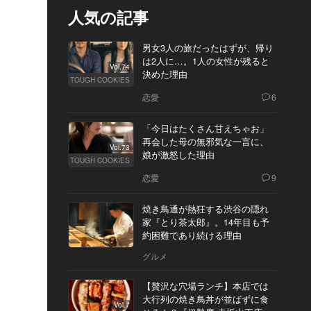
人気の記事
男女3人の旅だったはずが、帰り
は2人に…。1人の女性が残ると
Vol.74
決めた理由
TOUGH COOKIES
恋愛
6
「今日はたくさん甘えちゃお」
再会した母の無邪気な一言に、
Vol.73
娘が激怒した理由
TOUGH COOKIES
恋愛
9
焼き鳥通が熱狂する渋谷の隠れ
家『とり茶太郎』。14年目も予
約困難であり続ける理由
グルメ
【贅沢な穴場ランチ】本店では
大行列の焼き鳥丼が並ばずに食
Vol.7