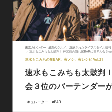
東京カレンダー | 最新のグルメ、洗練されたライフスタイル情報
速水もこみちも太鼓判！ 神宮前の隠れ家BARに世界大会３
速水もこみちの夜BAR、夜メシ、夜レシピ Vol.21
速水もこみちも太鼓判！
会３位のバーテンダー
キュレーター
#BAR