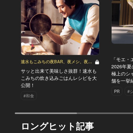
「モエ・
速水もこみちの夜BAR、夜メシ、夜レ
2026年
シピ Vol.20
サッと出来て美味しさ抜群！速水も
極上のシ
こみちの炊き込みごはんレシピを大
舗を一挙
公開！
PR
#
#和食
ロングヒット記事