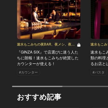
速水もこみちの夜BAR、夜メシ、夜レ
速水もこみ
シピ Vol.31
シピ Vol.29
『GINZA SIX』で店選びに迷う人た
速水もこ
ちに朗報！速水もこみちが絶賛した
類の料理
カウンターが使える！
るお店とは
#カウンター
#パスタ
おすすめ記事