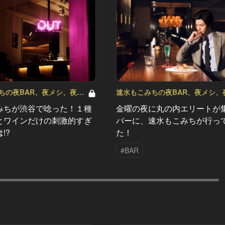
ちの夜BAR、夜メシ、夜レ
速水もこみちの夜BAR、夜メシ、
シピ Vol.28
みちが渋谷で唸った！１種
金曜の夜に丸の内エリートが
とワインだけの刺激的すぎ
バーに、速水もこみちが行っ
!?
た！
#BAR