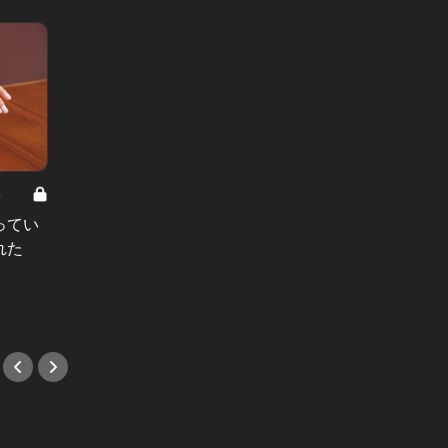
8
男と女の答えあわせ【A】 Vol.308
ってい
結婚願望ゼロだった27歳男性が、交
れた
際2年で突然プロポーズ。彼の心が
変わった“理由”とは
#小説