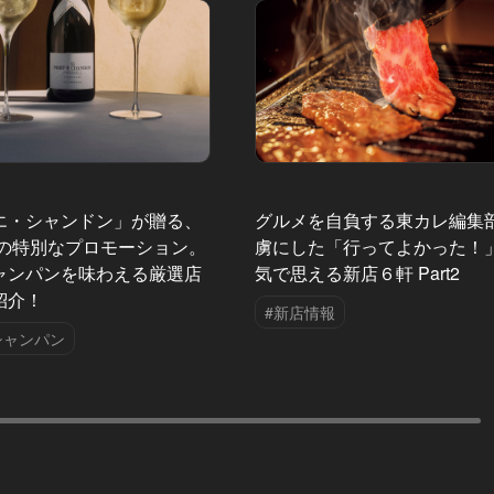
エ・シャンドン」が贈る、
グルメを自負する東カレ編集
夏の特別なプロモーション。
虜にした「行ってよかった！
ャンパンを味わえる厳選店
気で思える新店６軒 Part2
紹介！
#新店情報
シャンパン