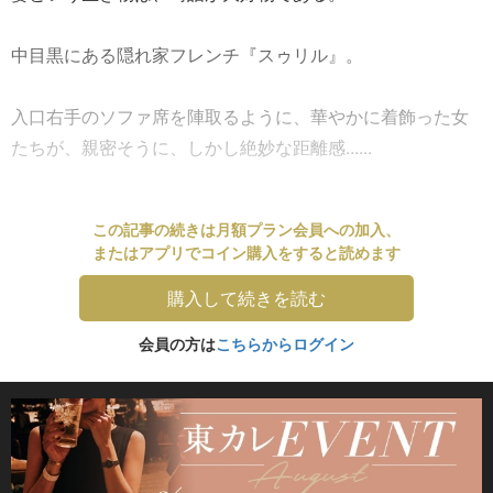
中目黒にある隠れ家フレンチ『スゥリル』。
入口右手のソファ席を陣取るように、華やかに着飾った女
たちが、親密そうに、しかし絶妙な距離感......
この記事の続きは月額プラン会員への加入、
またはアプリでコイン購入をすると読めます
購入して続きを読む
会員の方は
こちらからログイン