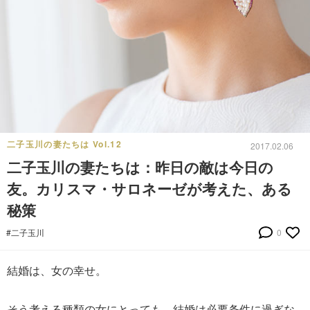
二子玉川の妻たちは Vol.12
2017.02.06
二子玉川の妻たちは：昨日の敵は今日の
友。カリスマ・サロネーゼが考えた、ある
秘策
#二子玉川
0
結婚は、女の幸せ。
そう考える種類の女にとっても、結婚は必要条件に過ぎな