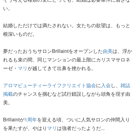
い。
結婚しただけでは満たされない。女たちの欲望は、もっと
根深いものだ。
夢だったおうちサロンBrillaintをオープンした
由美
は、浮か
れるも束の間、同じマンションの最上階にカリスマサロネ
ーゼ・
マリ
が越してきて出鼻を挫かれる。
アロマビューティーライフクリエイト協会
に
入会
し、
雑誌
掲載
のチャンスを掴むなど試行錯誤しながら頭角を現す由
美。
Brillaintが
1周年
を迎える頃、ついに人気サロンの仲間入り
を果たすが、やはり
マリ
は強者だったようだ...