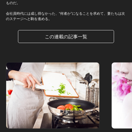
ものだ。
会社員時代には成し得なかった、“何者か”になることを求めて、妻たちは次
のステージへと駒を進める。
この連載の記事一覧