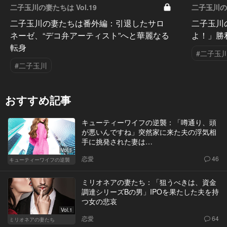
二子玉川の妻たちは Vol.19
二子玉川の妻
二子玉川の妻たちは番外編：引退したサロ
二子玉川
ネーゼ、“デコ弁アーティスト”へと華麗なる
よ！」勝
転身
#二子玉
#二子玉川
おすすめ記事
キューティーワイフの逆襲：「噂通り、頭
が悪いんですね」突然家に来た夫の浮気相
手に挑発された妻は…
Vol.1
恋愛
46
キューティーワイフの逆襲
ミリオネアの妻たち：「狙うべきは、資金
調達シリーズBの男」IPOを果たした夫を持
つ女の悲哀
Vol.1
恋愛
64
ミリオネアの妻たち