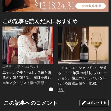
この記事を読んだ人におすすめ
二子玉川の妻たちは Vol.11
「モエ・エ・シャンドン」が贈
二子玉川の妻たちは：見栄を張
る、2026年夏の特別なプロモー
るのもほどほどに。家計を蝕む
ション。極上のシャンパンを味
自称スタイリスト妻の実態。
わえる厳選店舗を一挙紹介！
PR
この記事へのコメント
コメントする