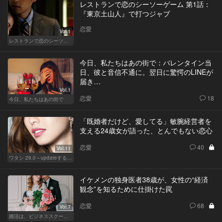
レストランで恋のシーソーゲーム 第1話：
『東京土山人』で打つジャブ
恋愛
Vol.1
レストランで恋のシーソーゲーム（MAN）
今日、私たちはあの街で：バレンタイン当
日、彼と音信不通に。翌日に驚愕のLINEが
届き…
Vol.1
恋愛
18
今日、私たちはあの街で
「既婚者だけど、愛してる」敏腕経営者を
支える24歳女が語った、とんでもない恋心
恋愛
40
Vol.11
ワタシ 29.0～updateする女～
イケメンの独身医者38歳が、女性の“経済
観念”を知るために仕掛けた罠
恋愛
68
Vol.7
婚活は、ビジネススクールで！？