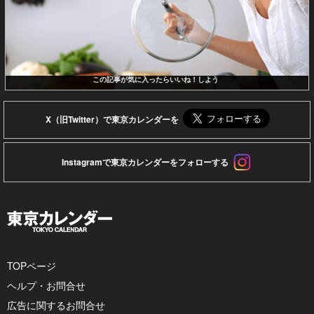
この記事が気に入ったらいいね！しよう
X（旧Twitter）で東京カレンダーを
Instagramで東京カレンダーをフォローする
TOPページ
ヘルプ・お問合せ
広告に関するお問合せ