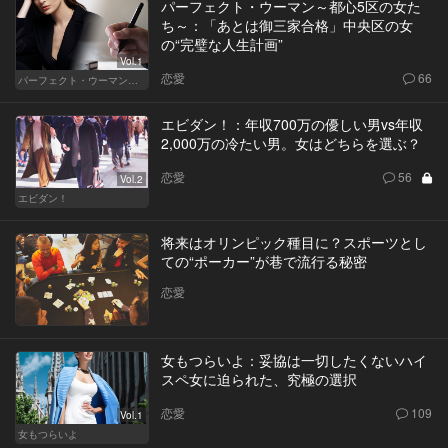
パーフェクト・ウーマン～都心5区の女た
ち～：「あとは御三家合格」中央区の女
の“完璧な人生計画”
Vol.1
恋愛
66
パーフェクト・ウーマン～都心5区の女たち～
エビダン！：年収700万の優しい男vs年収
2,000万の冷たい男。女はどちらを選ぶ？
恋愛
56
Vol.2
エビダン！
将来はオリンピック種目に？スポーツとし
ての“ポーカー”が巷で流行る秘密
恋愛
女もつらいよ：妥協は一切したくないハイ
スペ女に迫られた、究極の選択
恋愛
109
Vol.1
女もつらいよ