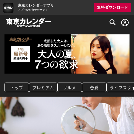
東京カレンダーアプリ
無料ダウンロード
アプリなら超サクサク！
グルメ情報・プレミアムレストラン予約サイト
トップ
プレミアム
グルメ
恋愛
ライフスタ