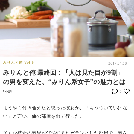
みりんと俺 Vol.9
2017.01.08
みりんと俺 最終回：「人は見た目が9割」
の男を変えた、“みりん系女子”の魅力とは
#小説
0
ようやく付き合えたと思った彼女が、「もうついていけな
い」と言い、俺の部屋を出て行った。
そんな彼女の気配が98%消えたガランとした部屋で、気を