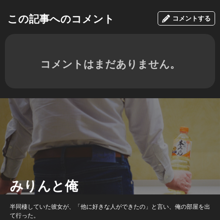
この記事へのコメント
コメントする
コメントはまだありません。
みりんと俺
半同棲していた彼女が、「他に好きな人ができたの」と言い、俺の部屋を出
て行った。