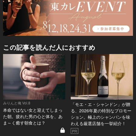
この記事を読んだ人におすすめ
みりんと俺 Vol.8
「モエ・エ・シャンドン」が贈
本命ではない女と迎えてしまっ
る、2026年夏の特別なプロモー
た朝。疲れた男の心と体を、あ
ション。極上のシャンパンを味
ま～く癒す朝食とは？
わえる厳選店舗を一挙紹介！
PR