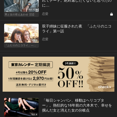
れてデート。絶対逃したくないと思ったの
に…
Vol.128
恋愛
男と女の答えあわせ【Q】
双子姉妹に征服された夜 「ふたりのニコ
ライ」第一話
恋愛
Vol.1
「ふたりのニコライ」―作家・柴崎竜人の恋愛ストーリー
「毎日シャンパン、移動はヘリコプタ
ー」。熱狂的な16年前の六本木で、幸せを
掴んだ女と消えた女の分岐点
Vol.4