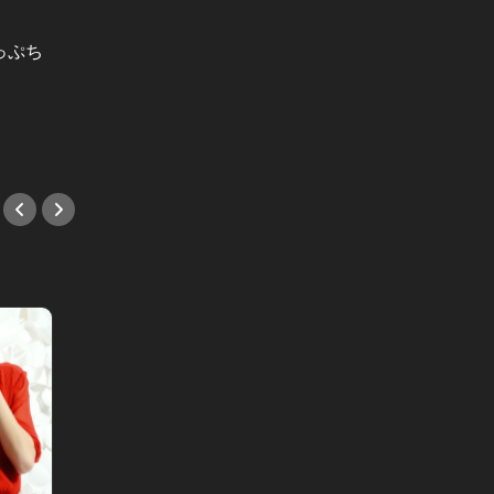
崖っぷち結婚相談所 Vol.21
崖っぷち結
っぷち
崖っぷち結婚相談所：激しい恋愛感
崖っぷ
情よりも、「しっくり」がベスト？
ト美女
最後の男は...
イの不
#キャリア
#キャ