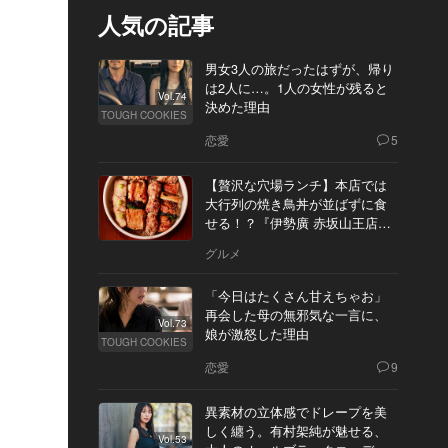
人気の記事
男女3人の旅だったはずが、帰り
は2人に…。1人の女性が残ると
Vol.74
決めた理由
TOUGH COOKIES
恋愛
5
【贅沢な穴場ランチ】本店では
大行列の焼き鳥丼が並ばずに食
せる！？『伊勢廣 赤坂山王店』
へ
グルメ
「今日はたくさん甘えちゃお」
再会した母の無邪気な一言に、
Vol.73
娘が激怒した理由
TOUGH COOKIES
恋愛
9
異素材の立体感でドレープを美
しく纏う。有村架純が魅せる、
Vol.53