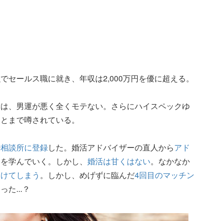
。
でセールス職に就き、年収は2,000万円を優に超える。
女は、男運が悪く全くモテない。さらにハイスペックゆ
ンとまで噂されている。
婚相談所に登録
した。婚活アドバイザーの直人から
アド
ウを学んでいく。しかし、
婚活は甘くはない
。なかなか
受けてしまう
。しかし、めげずに臨んだ
4回目のマッチン
た...？