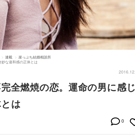
連載
崖っぷち結婚相談所
奇妙な違和感の正体とは
2016.12
不完全燃焼の恋。運命の男に感
体とは
0