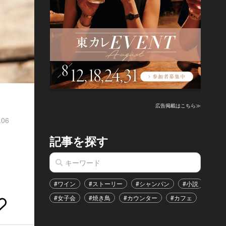
広告掲載はこちら≫
.06
記事を探す
じ
#ワイン
#ストーリー
#シャンパン
#小説
#家
#女子会
#焼き鳥
#カウンター
#カフェ
#イベ