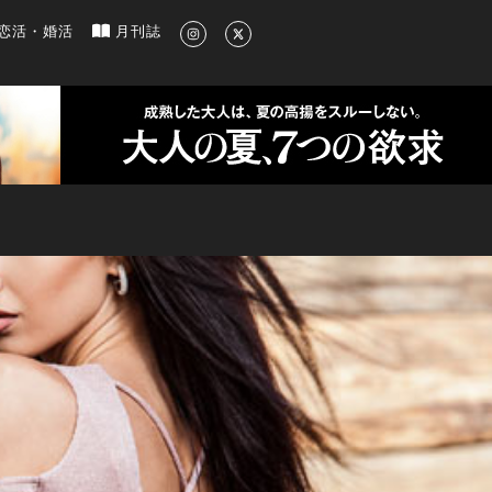
新のグルメ、洗練されたライフスタイル情報
恋活・婚活
月刊誌