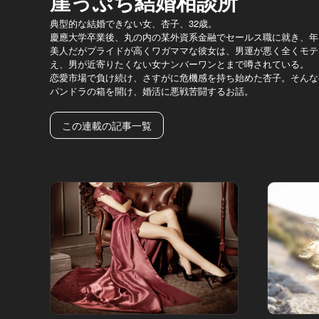
崖っぷち結婚相談所
典型的な結婚できない女、杏子、32歳。
慶應大学卒業後、丸の内の某外資系金融でセールス職に就き、年収
美人だがプライドが高くワガママな彼女は、男運が悪く全くモテ
え、男が近寄りたくない女ナンバーワンとまで噂されている。
恋愛市場で負け続け、さすがに危機感を持ち始めた杏子。そんな
パンドラの箱を開け、婚活に悪戦苦闘するお話。
この連載の記事一覧