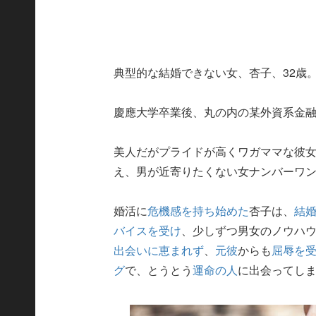
典型的な結婚できない女、杏子、32歳
慶應大学卒業後、丸の内の某外資系金融
美人だがプライドが高くワガママな彼
え、男が近寄りたくない女ナンバーワ
婚活に
危機感を持ち始めた
杏子は、
結
バイスを受け
、少しずつ男女のノウハ
出会いに恵まれず
、
元彼
からも
屈辱を
グ
で、とうとう
運命の人
に出会ってしまっ