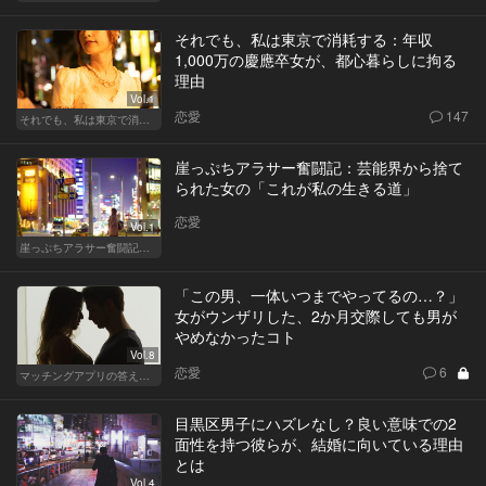
それでも、私は東京で消耗する：年収
1,000万の慶應卒女が、都心暮らしに拘る
理由
Vol.1
恋愛
147
それでも、私は東京で消耗する
崖っぷちアラサー奮闘記：芸能界から捨て
られた女の「これが私の生きる道」
恋愛
Vol.1
崖っぷちアラサー奮闘記 written by 内埜さくら
「この男、一体いつまでやってるの…？」
女がウンザリした、2か月交際しても男が
やめなかったコト
Vol.8
恋愛
6
マッチングアプリの答えあわせ【A】
目黒区男子にハズレなし？良い意味での2
面性を持つ彼らが、結婚に向いている理由
とは
Vol.4