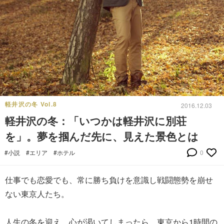
軽井沢の冬 Vol.8
2016.12.03
軽井沢の冬：「いつかは軽井沢に別荘
を」。夢を掴んだ先に、見えた景色とは
#小説
#エリア
#ホテル
0
仕事でも恋愛でも、常に勝ち負けを意識し戦闘態勢を崩せ
ない東京人たち。
人生の冬を迎え、心が渇いてしまったら、東京から1時間の