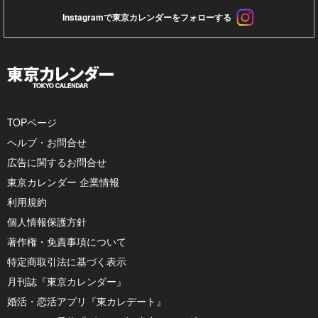
Instagramで東京カレンダーをフォローする
TOPページ
ヘルプ・お問合せ
広告に関するお問合せ
東京カレンダー 企業情報
利用規約
個人情報保護方針
著作権・免責事項について
特定商取引法に基づく表示
月刊誌『東京カレンダー』
婚活・恋活アプリ『東カレデート』