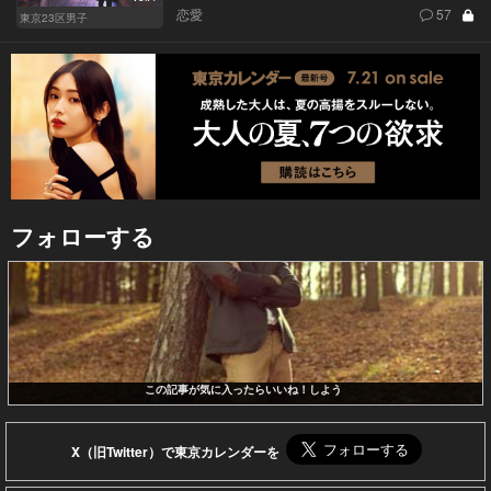
恋愛
57
東京23区男子
フォローする
この記事が気に入ったらいいね！しよう
X（旧Twitter）で東京カレンダーを