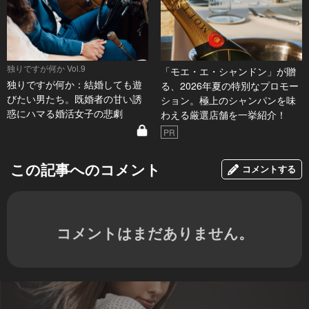
独りですが何か Vol.9
「モエ・エ・シャンドン」が贈
独りですが何か：結婚しても遊
る、2026年夏の特別なプロモー
びたい男たち。既婚者の甘い誘
ション。極上のシャンパンを味
惑にハマる婚活女子の悲劇
わえる厳選店舗を一挙紹介！
PR
この記事へのコメント
コメントする
コメントはまだありません。