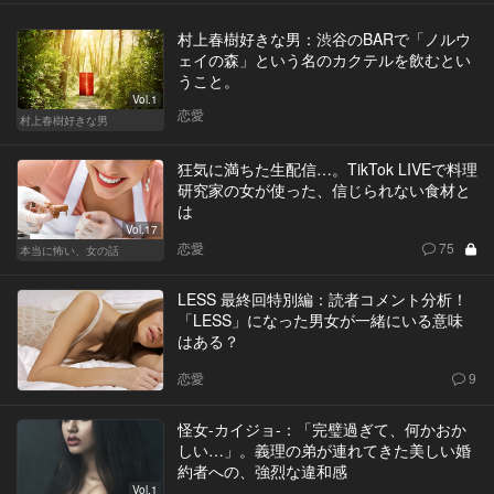
村上春樹好きな男：渋谷のBARで「ノルウ
ェイの森」という名のカクテルを飲むとい
うこと。
Vol.1
恋愛
村上春樹好きな男
狂気に満ちた生配信…。TikTok LIVEで料理
研究家の女が使った、信じられない食材と
は
Vol.17
恋愛
75
本当に怖い、女の話
LESS 最終回特別編：読者コメント分析！
「LESS」になった男女が一緒にいる意味
はある？
恋愛
9
怪女-カイジョ-：「完璧過ぎて、何かおか
しい…」。義理の弟が連れてきた美しい婚
約者への、強烈な違和感
Vol.1