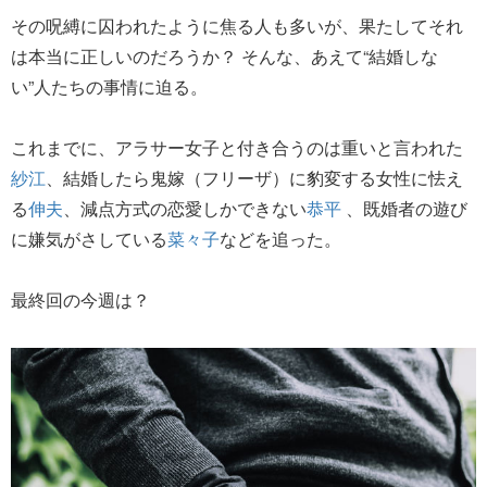
その呪縛に囚われたように焦る人も多いが、果たしてそれ
は本当に正しいのだろうか？ そんな、あえて“結婚しな
い”人たちの事情に迫る。
これまでに、アラサー女子と付き合うのは重いと言われた
紗江
、結婚したら鬼嫁（フリーザ）に豹変する女性に怯え
る
伸夫
、減点方式の恋愛しかできない
恭平
、既婚者の遊び
に嫌気がさしている
菜々子
などを追った。
最終回の今週は？