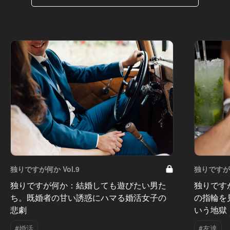
独りですが何か Vol.9
独りですが何
独りですが何か：結婚しても遊びたい男た
独りです
ち。既婚者の甘い誘惑にハマる婚活女子の
の指輪を
悲劇
いう地獄
#婚活
#友達