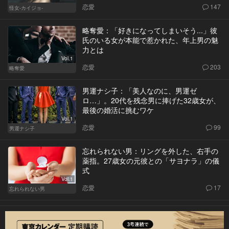
恋愛
147
怪女-カイジョ-
略奪愛：「好きになってしまいそう...」彼
氏のいる女が本能で惹かれた、年上男の魅
力とは
Vol.1
恋愛
203
略奪愛
男運ナシ子：「美人なのに、男運ゼ
ロ…」。20代を残念男に捧げた32歳女が、
最後の婚活に挑むワケ
Vol.1
恋愛
99
男運ナシ子
忘れられない男：リングを外した、右手の
薬指。27歳女の元彼との「サヨナラ」の儀
式
Vol.1
恋愛
17
忘れられない男