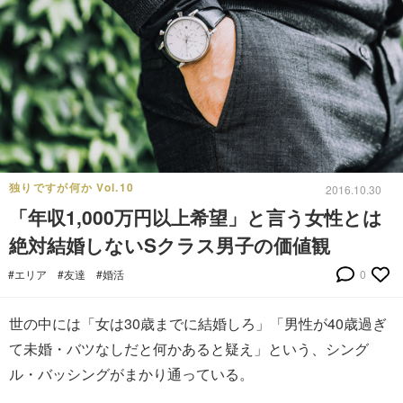
独りですが何か Vol.10
2016.10.30
「年収1,000万円以上希望」と言う女性とは
絶対結婚しないSクラス男子の価値観
#エリア
#友達
#婚活
0
世の中には「女は30歳までに結婚しろ」「男性が40歳過ぎ
て未婚・バツなしだと何かあると疑え」という、シング
ル・バッシングがまかり通っている。