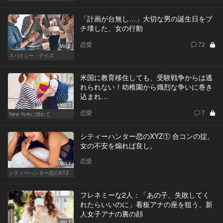
「計画が台無し…」大切な男の誕生日をブ
チ壊した、女の行動
恋愛
72
Vol.2
スパイシー・デイズ
米国に教育移住しても、受験戦争からは逃
れられない！幼稚園から熾烈な争いに巻き
込まれ…
Vol.7
恋愛
7
New Yorkに憧れて
シティーハンター恋のXYZ① 合コンの掟。
女の不安を煽れば良し。
恋愛
Vol.1
シティーハンター恋のXYZ
フレネミーな2人：「あの子、失敗してく
れたらいいのに」看板アナの座を狙う、新
人女子アナの裏の顔
Vol.1