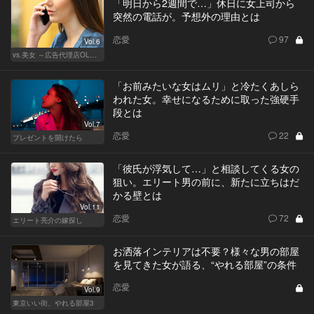
「明日から2週間で…」休日に女上司から
突然の電話が。予想外の理由とは
恋愛
97
Vol.6
vs.美女 ～広告代理店OLの挑戦～
「お前みたいな女はムリ」と冷たくあしら
われた女。幸せになるために取った強硬手
段とは
Vol.7
恋愛
22
プレゼントを開けたら
「彼氏が浮気して…」と相談してくる女の
狙い。エリート男の前に、新たに立ちはだ
かる壁とは
Vol.11
恋愛
72
エリート亮介の嫁探し
お洒落インテリアは不要？様々な男の部屋
を見てきた女が語る、“やれる部屋”の条件
恋愛
Vol.9
東京いい街、やれる部屋3