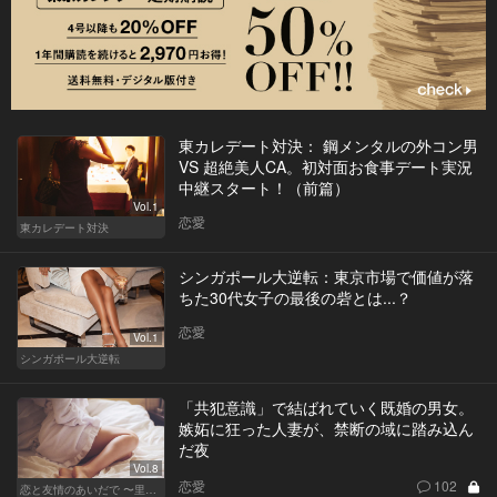
東カレデート対決： 鋼メンタルの外コン男
VS 超絶美人CA。初対面お食事デート実況
中継スタート！（前篇）
Vol.1
恋愛
東カレデート対決
シンガポール大逆転：東京市場で価値が落
ちた30代女子の最後の砦とは...？
恋愛
Vol.1
シンガポール大逆転
「共犯意識」で結ばれていく既婚の男女。
嫉妬に狂った人妻が、禁断の域に踏み込ん
だ夜
Vol.8
恋愛
102
恋と友情のあいだで 〜里奈 Ver.〜