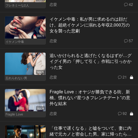
恋愛
42
フレネミーな2人
イケメン中毒：私が男に求めるのは顔だ
け。超絶イケメンに溺れる年収2,000万の
女を襲った悲劇
Vol.1
恋愛
57
イケメン中毒
追いかけられると逃げたくなるはずが…グ
イグイ男の「押して引く」作戦に引っかか
った女
Vol.5
恋愛
21
忘れられない男
Fragile Love：オヤジが勝負できる街、新
橋。慣れない“星つきフレンチデート”の意
外な結末
Vol.4
恋愛
92
Fragile Love
「仕事で遅くなる」と嘘をついて、妻に内
緒で元カノと密会した男。家に帰ったら…