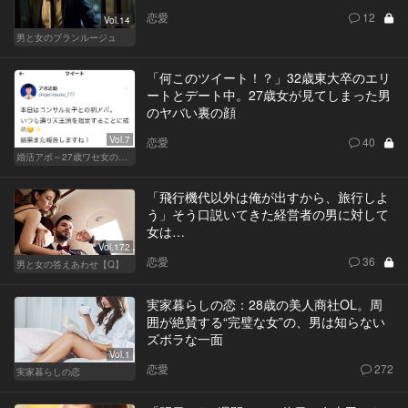
恋愛
12
Vol.14
男と女のブランルージュ
「何このツイート！？」32歳東大卒のエリ
ートとデート中。27歳女が見てしまった男
のヤバい裏の顔
Vol.7
恋愛
40
婚活アポ～27歳ワセ女の場合～
「飛行機代以外は俺が出すから、旅行しよ
う」そう口説いてきた経営者の男に対して
女は…
Vol.172
恋愛
36
男と女の答えあわせ【Q】
実家暮らしの恋：28歳の美人商社OL。周
囲が絶賛する“完璧な女”の、男は知らない
ズボラな一面
Vol.1
恋愛
272
実家暮らしの恋