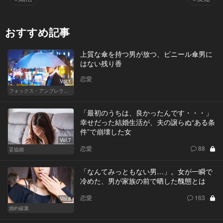
おすすめ記事
上質な傘を持つ男が放つ、ビニール傘男に
はない残り香
恋愛
Vol.1
フォックス・アンブレラの男
「最初のうちは、良かったんです・・・」
幸せだった結婚生活が、夫の譲らぬ“ある条
件”で崩壊した女
Vol.7
恋愛
88
妥協婚
「なんてみっともない男…」。女が一瞬で
冷めた、男が家族の前で晒した醜態とは
恋愛
163
Vol.8
婚約破棄