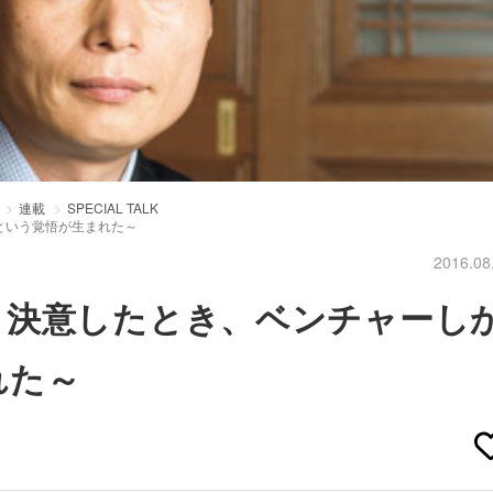
連載
SPECIAL TALK
という覚悟が生まれた～
2016.08
と決意したとき、ベンチャーし
れた～