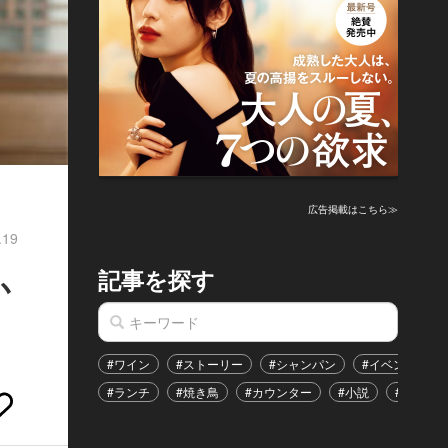
広告掲載はこちら≫
.19
記事を探す
か
#ワイン
#ストーリー
#シャンパン
#イベント
#ランチ
#焼き鳥
#カウンター
#小説
#恋愛