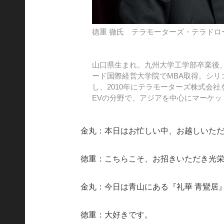
徳重 徹氏 テラモーターズ・テラドロ
山口県生まれ。九州大学工学部卒業後、
ード国際経営大学院でMBA取得。シ
し、2010年にテラモーターズ株式会
EVの分野で、アジアを中心にマーケッ
金丸：本日はお忙しい中、お越しいた
徳重：こちらこそ、お招きいただき光
金丸：今日は青山にある『礼華 青鸞居
徳重：大好きです。