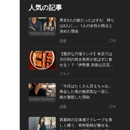
人気の記事
男女3人の旅だったはずが、帰り
は2人に…。1人の女性が残ると
Vol.74
決めた理由
TOUGH COOKIES
恋愛
5
【贅沢な穴場ランチ】本店では
大行列の焼き鳥丼が並ばずに食
せる！？『伊勢廣 赤坂山王店』
へ
グルメ
「今日はたくさん甘えちゃお」
再会した母の無邪気な一言に、
Vol.73
娘が激怒した理由
TOUGH COOKIES
恋愛
9
異素材の立体感でドレープを美
しく纏う。有村架純が魅せる、
Vol.53