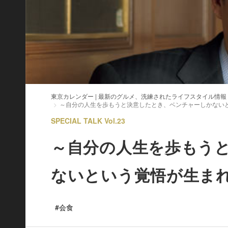
東京カレンダー | 最新のグルメ、洗練されたライフスタイル情報
～自分の人生を歩もうと決意したとき、ベンチャーしかない
SPECIAL TALK Vol.23
～自分の人生を歩もう
ないという覚悟が生ま
#会食