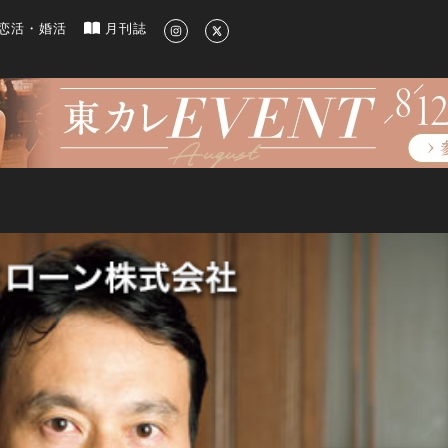
新のグルメ、洗練されたライフスタイル情報
恋活・婚活
月刊誌