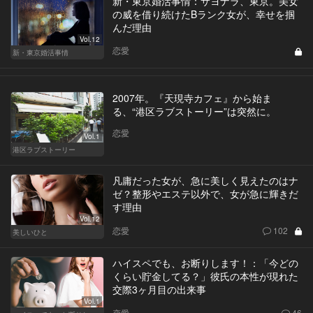
新・東京婚活事情：サヨナラ、東京。美女
の威を借り続けたBランク女が、幸せを掴
んだ理由
Vol.12
恋愛
新・東京婚活事情
2007年。『天現寺カフェ』から始ま
る、“港区ラブストーリー”は突然に。
恋愛
Vol.1
港区ラブストーリー
凡庸だった女が、急に美しく見えたのはナ
ゼ？整形やエステ以外で、女が急に輝きだ
す理由
Vol.12
恋愛
102
美しいひと
ハイスペでも、お断りします！：「今どの
くらい貯金してる？」彼氏の本性が現れた
交際3ヶ月目の出来事
Vol.1
恋愛
46