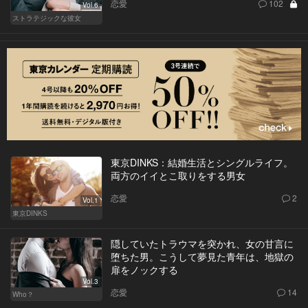
恋愛
102
Vol.6
ストラテジックな彼女
東京DINKS：結婚生活とシングルライフ。
両方のイイとこ取りをする男女
恋愛
2
Vol.1
東京DINKS
隠していたトラウマを突かれ、女の甘言に
堕ちた男。こうして夢見た青年は、地獄の
扉をノックする
Vol.3
恋愛
14
Who？