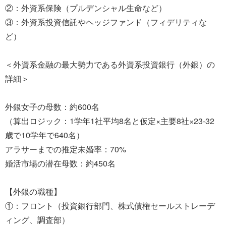
②：外資系保険（プルデンシャル生命など）
③：外資系投資信託やヘッジファンド（フィデリティな
ど）
＜外資系金融の最大勢力である外資系投資銀行（外銀）の
詳細＞
外銀女子の母数：約600名
（算出ロジック：1学年1社平均8名と仮定×主要8社×23-32
歳で10学年で640名）
アラサーまでの推定未婚率：70%
婚活市場の潜在母数：約450名
【外銀の職種】
①：フロント（投資銀行部門、株式債権セールストレーデ
ィング、調査部）