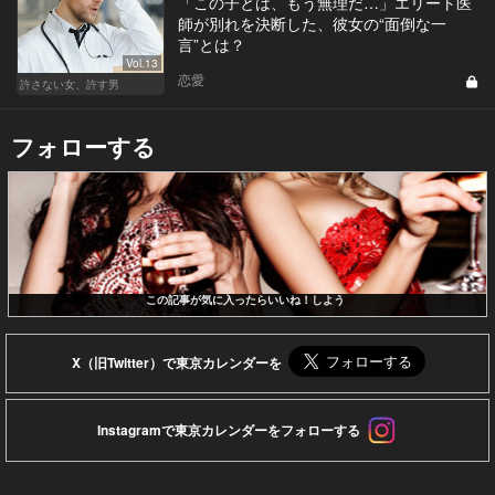
「この子とは、もう無理だ…」エリート医
師が別れを決断した、彼女の“面倒な一
言”とは？
Vol.13
恋愛
許さない女、許す男
フォローする
この記事が気に入ったらいいね！しよう
X（旧Twitter）で東京カレンダーを
Instagramで東京カレンダーをフォローする