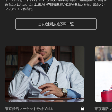
めることにした。これは東カレWEB編集部の叡智を集結させた、完全ノン
フィクション作品だ。
この連載の記事一覧
東京婚活マーケット分析 Vol.6
東京婚活マー