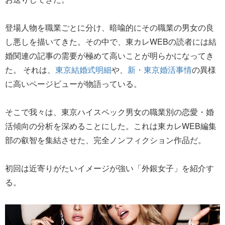
登場人物を職業ごとに分け、暗喩的にその職業の男女の良
し悪しを描いてきた。その中で、東カレWEBの読者には結
婚関連の記事の需要が極めて高いことが明らかになってき
た。 それは、
東京結婚式明細
や、
新・東京婚活事情
の異様
に高いページビューが物語っている。
そこで我々は、東京ハイスペック男女の職業別の恋愛・婚
活傾向の分析を深めることにした。これは東カレWEB編集
部の叡智を集結させた、完全ノンフィクション作品だ。
初回は近寄りがたいイメージが強い「外銀女子」を紹介す
る。