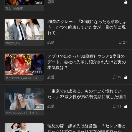
恋愛
Vol.3
花より高級車
29歳のグレー：「30歳になったら結婚しよ
う」かつて約束していた女が、目の前に現
れて…
Vol.1
恋愛
27
29歳のグレー
アプリで出会った32歳商社マンと2度目の
デート。会社の先輩に紹介されたけど男の
本気度は？
Vol.211
恋愛
19
男と女の答えあわせ【Q】
「東京での成功に、ものすごく憧れてい
た…」27歳女性が男の苦労話に涙した理由
恋愛
11
Vol.5
アオハルなんて甘すぎる
理想の嫁：嫁ぎ先は経営難！？セレブ妻と
なったはずの元キャリア女が嗅ぎ取った、