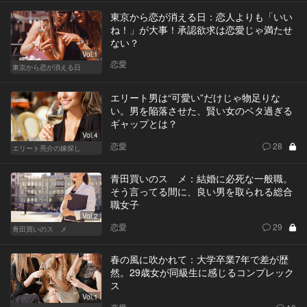
東京から恋が消える日：恋人よりも「いい
ね！」が大事！承認欲求は恋愛じゃ満たせ
ない？
Vol.1
恋愛
東京から恋が消える日
エリート男は“可愛い”だけじゃ物足りな
い。男を陥落させた、賢い女のベタ過ぎる
ギャップとは？
Vol.4
恋愛
28
エリート亮介の嫁探し
青田買いのスゝメ：結婚に必死な一般職。
そう言ってる間に、良い男を取られる総合
職女子
Vol.2
恋愛
29
青田買いのスゝメ
春の風に吹かれて：大学卒業7年で差が歴
然。29歳女が同級生に感じるコンプレック
ス
Vol.1