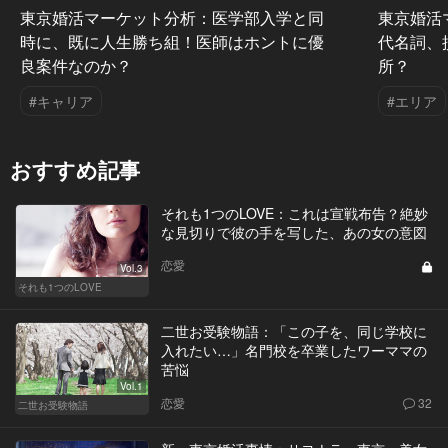
東京婚活マーケット分析：医学部入学と同
東京婚活
時に、既に人生勝ち組！医師はホントに優
代名詞、
良案件なのか？
所？
#キャリア
#エリア
おすすめ記事
それも1つのLOVE：これは宣戦布告？絶妙
な見切りで彼の手を写した、あの女の意図
恋愛
Vol.3
それも1つのLOVE
二世お受験物語：「この子を、同じ学校に
入れたい…」名門校を卒業したワーママの
苦悩
Vol.1
恋愛
32
二世お受験物語