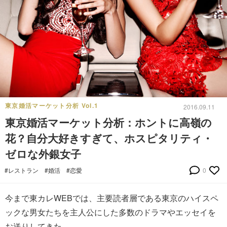
東京婚活マーケット分析 Vol.1
2016.09.11
東京婚活マーケット分析：ホントに高嶺の
花？自分大好きすぎて、ホスピタリティ・
ゼロな外銀女子
#レストラン
#婚活
#恋愛
0
今まで東カレWEBでは、主要読者層である東京のハイスペ
ックな男女たちを主人公にした多数のドラマやエッセイを
お送りしてきた。