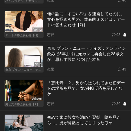
ハイスぺでも、お断りします！
俺の話に「すごい♡」を連発してたのに。
女心を掴めぬ男の、致命的ミスとは：デー
トの答えあわせ【Q】
Vol.12
恋愛
98
デートの答えあわせ【Q】
東京 ブラン・ニュー・デイズ：オンライン
飲みで5年ぶりに元カレに再会した28歳女
が、思わず彼にぶつけた本音
Vol.1
恋愛
43
東京 ブラン・ニュー・デイズ
「恵比寿…？」男から送られてきた初デー
トの場所を見て、女がNG反応を示したワ
ケ
Vol.298
恋愛
39
男と女の答えあわせ【A】
初めて家に彼女を泊めた翌朝、隣を見た
ら…。男が愕然としてしまったワケ