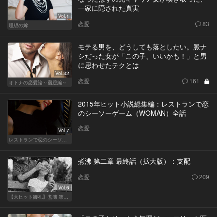
一家に隠された真実
Vol.1
恋愛
83
理想の嫁
モテる男を、どうしても落としたい。脈ナ
シだった女が「この子、いいかも！」と男
に思わせたテクとは
Vol.32
恋愛
161
オトナの恋愛論～宿題編～
2015年ヒット小説総集編：レストランで恋
のシーソーゲーム（WOMAN）全話
恋愛
Vol.7
レストランで恋のシーソーゲーム（WOMAN）
煮沸 第二章 最終話（拡大版）：支配
恋愛
209
Vol.6
【大ヒット御礼】煮沸 第二章