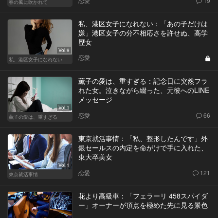
恋愛
19
春の風に吹かれて
私、港区女子になれない：「あの子だけは
嫌」港区女子の分不相応さを許せぬ、高学
歴女
Vol.9
恋愛
私、港区女子になれない
薫子の愛は、重すぎる：記念日に突然フラ
れた女。泣きながら綴った、元彼へのLINE
メッセージ
Vol.1
恋愛
66
薫子の愛は、重すぎる
東京就活事情：「私、整形したんです」外
銀セールスの内定を命がけで手に入れた、
東大卒美女
Vol.1
恋愛
121
東京就活事情
花より高級車：「フェラーリ 458スパイダ
ー」オーナーが頂点を極めた先に見る景色