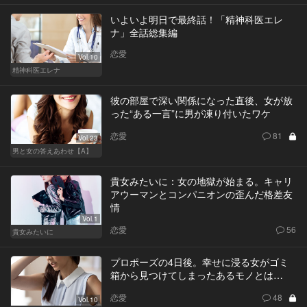
いよいよ明日で最終話！「精神科医エレ
ナ」全話総集編
恋愛
Vol.10
精神科医エレナ
彼の部屋で深い関係になった直後、女が放
った“ある一言”に男が凍り付いたワケ
恋愛
81
Vol.23
男と女の答えあわせ【A】
貴女みたいに：女の地獄が始まる。キャリ
アウーマンとコンパニオンの歪んだ格差友
情
Vol.1
恋愛
56
貴女みたいに
プロポーズの4日後。幸せに浸る女がゴミ
箱から見つけてしまったあるモノとは…
恋愛
48
Vol.10