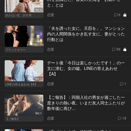
と」とは
Vol.3
恋愛
6
許さない女、許す男
「夫を誘った女に、天罰を」。マンション
内の人間関係をかき乱す女に、妻がとった
行動とは
Vol.13
恋愛
99
ブラックタワー
デート後「今日は楽しかったです！」の一
文に潜む、女の嘘。LINEの答えあわせ
【A】
Vol.1
恋愛
1
LINEの答えあわせ【A】
【ご報告】：同期入社の男女が過ごした一
度きりの熱い夜。いまだ友人同士ふたりが
数年後に再び…
Vol.1
恋愛
18
【ご報告】