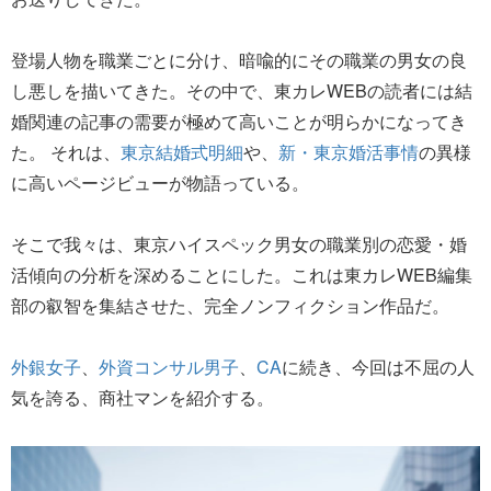
登場人物を職業ごとに分け、暗喩的にその職業の男女の良
し悪しを描いてきた。その中で、東カレWEBの読者には結
婚関連の記事の需要が極めて高いことが明らかになってき
た。 それは、
東京結婚式明細
や、
新・東京婚活事情
の異様
に高いページビューが物語っている。
そこで我々は、東京ハイスペック男女の職業別の恋愛・婚
活傾向の分析を深めることにした。これは東カレWEB編集
部の叡智を集結させた、完全ノンフィクション作品だ。
外銀女子
、
外資コンサル男子
、
CA
に続き、今回は不屈の人
気を誇る、商社マンを紹介する。