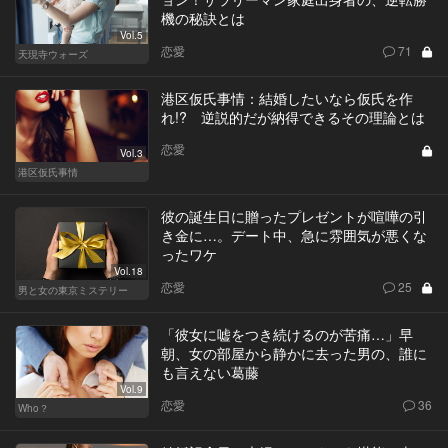
機の秘訣とは
Vol.5
恋愛
71
天現寺ウォーズ
港区仮氏事情：結婚したいなら仮氏を作
れ!? 逆説的だが納得できるその理論とは
恋愛
Vol.3
港区仮氏事情
彼の誕生日に贈ったプレゼントが喧嘩の引
き金に…。デート中、急に雰囲気が悪くな
ったワケ
Vol.18
恋愛
25
男と女の東京ミステリー
「彼女に嘘をつき続けるのが苦痛…」早
朝、女の部屋から静かに去った男の、誰に
も言えない葛藤
Vol.9
恋愛
36
Who？