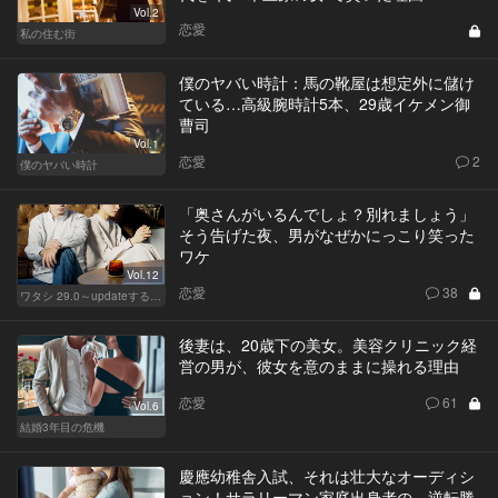
Vol.2
恋愛
私の住む街
僕のヤバい時計：馬の靴屋は想定外に儲け
ている…高級腕時計5本、29歳イケメン御
曹司
Vol.1
恋愛
2
僕のヤバい時計
「奥さんがいるんでしょ？別れましょう」
そう告げた夜、男がなぜかにっこり笑った
ワケ
Vol.12
恋愛
38
ワタシ 29.0～updateする女～
後妻は、20歳下の美女。美容クリニック経
営の男が、彼女を意のままに操れる理由
恋愛
61
Vol.6
結婚3年目の危機
慶應幼稚舎入試、それは壮大なオーディシ
ョン！サラリーマン家庭出身者の、逆転勝