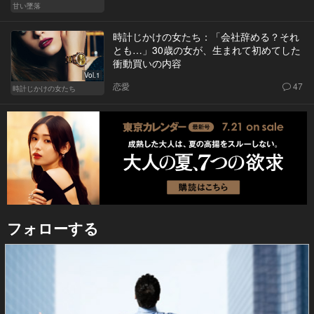
甘い墜落
時計じかけの女たち：「会社辞める？それ
とも…」30歳の女が、生まれて初めてした
衝動買いの内容
Vol.1
恋愛
47
時計じかけの女たち
フォローする