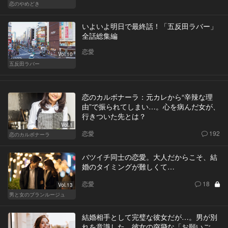
恋のやめどき
いよいよ明日で最終話！「五反田ラバー」
全話総集編
恋愛
Vol.10
五反田ラバー
恋のカルボナーラ：元カレから“辛辣な理
由”で振られてしまい…。心を病んだ女が、
行きついた先とは？
Vol.1
恋愛
192
恋のカルボナーラ
バツイチ同士の恋愛。大人だからこそ、結
婚のタイミングが難しくて…
恋愛
18
Vol.13
男と女のブランルージュ
結婚相手として完璧な彼女だが…。男が別
れを意識した、彼女の突飛な「お願いご