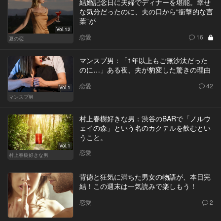
結婚記念日に夫婦でディナーを堪能。幸せ
な気分だったのに、夫の口から“衝撃的な言
葉”が
Vol.12
恋愛
16
夏の恋
マンスプ男：「1年以上もご無沙汰だった
のに…」ある夜、夫が豹変した驚きの理由
恋愛
42
Vol.1
マンスプ男
村上春樹好きな男：渋谷のBARで「ノルウ
ェイの森」という名のカクテルを飲むとい
うこと。
Vol.1
恋愛
村上春樹好きな男
背徳と狂気に満ちた男女の物語が、本日完
結！この週末は一気読みで楽しもう！
恋愛
2