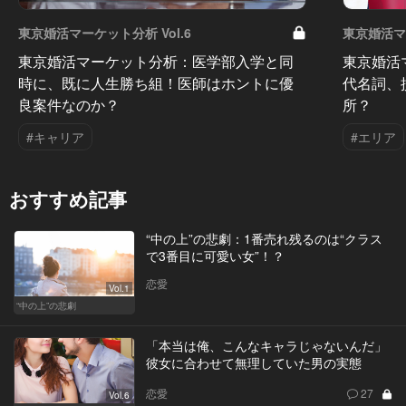
東京婚活マーケット分析 Vol.6
東京婚活マー
東京婚活マーケット分析：医学部入学と同
東京婚活
時に、既に人生勝ち組！医師はホントに優
代名詞、
良案件なのか？
所？
#キャリア
#エリア
おすすめ記事
“中の上”の悲劇：1番売れ残るのは“クラス
で3番目に可愛い女”！？
恋愛
Vol.1
“中の上”の悲劇
「本当は俺、こんなキャラじゃないんだ」
彼女に合わせて無理していた男の実態
恋愛
27
Vol.6