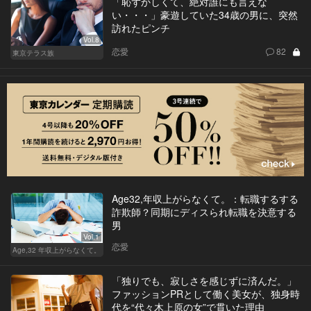
「恥ずかしくて、絶対誰にも言えな
い・・・」豪遊していた34歳の男に、突然
訪れたピンチ
Vol.8
恋愛
82
東京テラス族
Age32,年収上がらなくて。：転職するする
詐欺師？同期にディスられ転職を決意する
男
Vol.1
恋愛
Age,32 年収上がらなくて。
「独りでも、寂しさを感じずに済んだ。」
ファッションPRとして働く美女が、独身時
代を“代々木上原の女”で貫いた理由