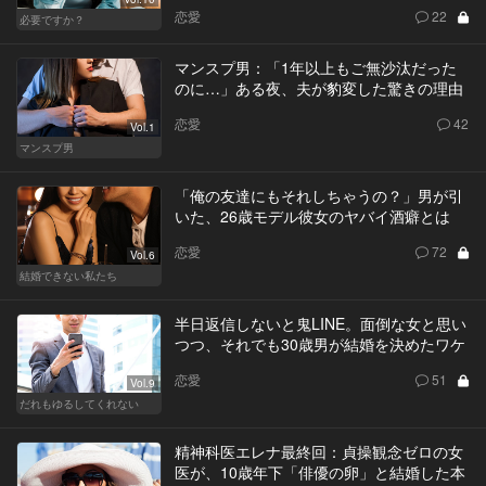
恋愛
22
必要ですか？
マンスプ男：「1年以上もご無沙汰だった
のに…」ある夜、夫が豹変した驚きの理由
恋愛
42
Vol.1
マンスプ男
「俺の友達にもそれしちゃうの？」男が引
いた、26歳モデル彼女のヤバイ酒癖とは
恋愛
72
Vol.6
結婚できない私たち
半日返信しないと鬼LINE。面倒な女と思い
つつ、それでも30歳男が結婚を決めたワケ
恋愛
51
Vol.9
だれもゆるしてくれない
精神科医エレナ最終回：貞操観念ゼロの女
医が、10歳年下「俳優の卵」と結婚した本