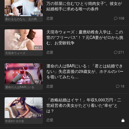
万の部屋に住む“ひとり焼肉女子”。彼女が
結婚相手に求める唯一の条件
Vol.1
恋愛
108
乗れるものなら、玉の輿
天現寺ウォーズ：慶應幼稚舎入学は、この
世の“フリーパス”！？元CA妻がゼロから挑
む、お受験戦争
Vol.1
恋愛
271
天現寺ウォーズ
運命の人はBARにいる：「君とは結婚でき
ない」失恋直後の29歳女が、ホテルのバー
を覗いてみたら…
Vol.1
恋愛
18
運命の人はBARにいる
「政略結婚はイヤ！」年収5,000万円・二
世経営者の美女がたどり着いた“幸せ”と
は？
Vol.14
恋愛
年収8ケタの女