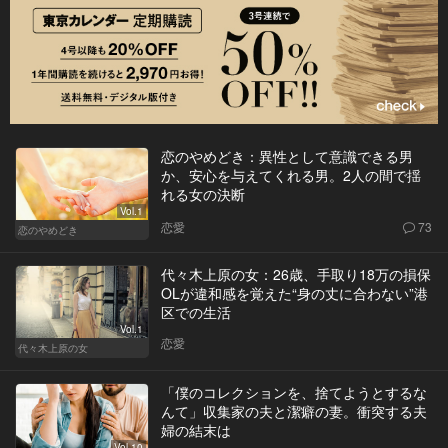
恋のやめどき：異性として意識できる男
か、安心を与えてくれる男。2人の間で揺
れる女の決断
Vol.1
恋愛
73
恋のやめどき
代々木上原の女：26歳、手取り18万の損保
OLが違和感を覚えた“身の丈に合わない”港
区での生活
Vol.1
恋愛
代々木上原の女
「僕のコレクションを、捨てようとするな
んて」収集家の夫と潔癖の妻。衝突する夫
婦の結末は
Vol.10