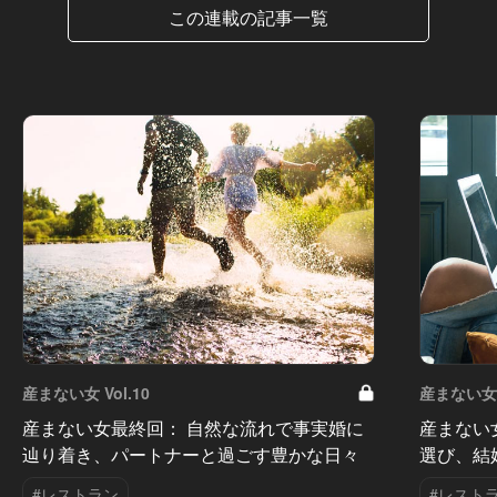
この連載の記事一覧
産まない女 Vol.10
産まない女 V
産まない女最終回： 自然な流れで事実婚に
産まない
辿り着き、パートナーと過ごす豊かな日々
選び、結
#レストラン
#レスト