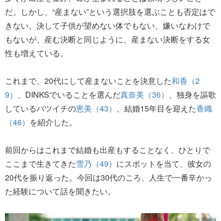
だ。しかし、“産まない”という選択肢を選ぶことも否定はで
きない。決して子供が望めない体でもない、嫌いなわけで
もないが、産む決断と同じように、産まない決断をする女
性も増えている。
これまで、20代にして産まないことを決意した
和香（2
9）
、DINKSでいることを選んだ
真奈美（36）
、独身を謳歌
しているバツイチの
恵美（43）
、結婚15年目を迎えた
香織
（46）
を紹介した。
前回からはこれまで結婚も出産もすることなく、ひとりで
ここまで生きてきた
雪乃（49）
にスポットを当て、彼女の
20代を振り返った。今回は30代のころ、人生で一番辛かっ
た経験について話を聞きたい。