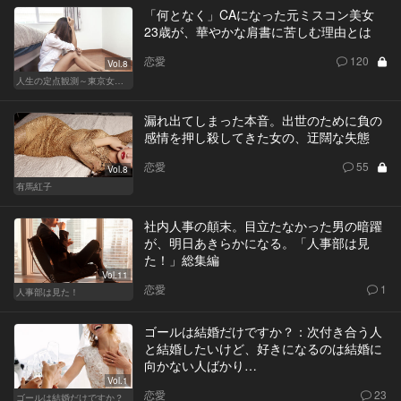
「何となく」CAになった元ミスコン美女
23歳が、華やかな肩書に苦しむ理由とは
恋愛
120
Vol.8
人生の定点観測～東京女の就活事情～
漏れ出てしまった本音。出世のために負の
感情を押し殺してきた女の、迂闊な失態
恋愛
55
Vol.8
有馬紅子
社内人事の顛末。目立たなかった男の暗躍
が、明日あきらかになる。「人事部は見
た！」総集編
Vol.11
恋愛
1
人事部は見た！
ゴールは結婚だけですか？：次付き合う人
と結婚したいけど、好きになるのは結婚に
向かない人ばかり…
Vol.1
恋愛
23
ゴールは結婚だけですか？