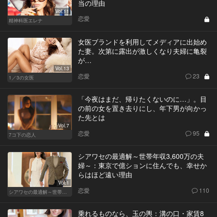
当の理由
Vol.11
恋愛
精神科医エレナ
女医ブランドを利用してメディアに出始め
た妻。次第に露出が激しくなり夫婦に亀裂
が…
Vol.13
恋愛
23
1／3の女医
「今夜はまだ、帰りたくないのに…」。目
の前の女を置き去りにし、年下男が向かっ
た先とは
Vol.7
恋愛
95
7コ下の恋人
シアワセの最適解～世帯年収3,600万の夫
婦～：東京で億ションに住んでも、幸せか
らはほど遠い理由
Vol.1
恋愛
110
シアワセの最適解～世帯年収3,600万の夫婦～
乗れるものなら、玉の輿：溝の口・家賃8