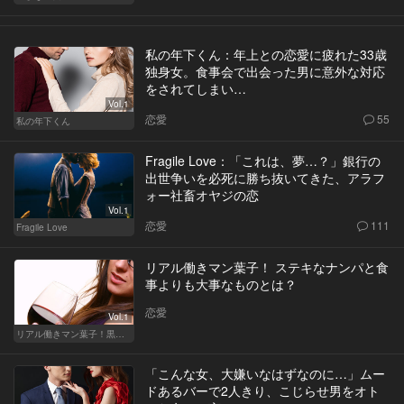
私の年下くん：年上との恋愛に疲れた33歳
独身女。食事会で出会った男に意外な対応
をされてしまい…
Vol.1
恋愛
55
私の年下くん
Fragile Love：「これは、夢…？」銀行の
出世争いを必死に勝ち抜いてきた、アラフ
ォー社畜オヤジの恋
Vol.1
恋愛
111
Fragile Love
リアル働きマン葉子！ ステキなナンパと食
事よりも大事なものとは？
恋愛
Vol.1
リアル働きマン葉子！黒革の編集手帳 written by 内埜さくら
「こんな女、大嫌いなはずなのに…」ムー
ドあるバーで2人きり、こじらせ男をオト