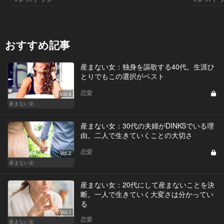
おすすめ記事
産まない女：独身を謳歌する40代。生涯ひ
とりでもこの選択がベスト
恋愛
Vol.3
産まない女
産まない女：30代の夫婦がDINKSでいる理
由。二人で生きていくことの大切さ
恋愛
Vol.2
産まない女
産まない女：20代にして産まないことを決
断。一人で生きていく大変さは分かってい
る
Vol.1
恋愛
産まない女