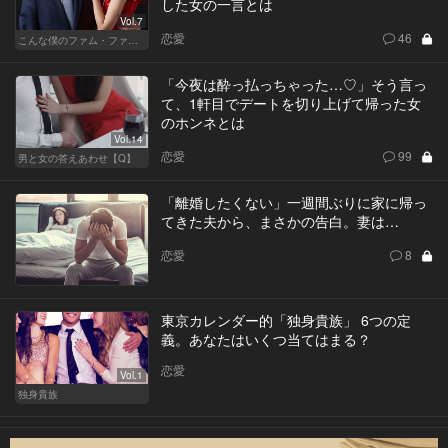
した女の一言とは
Vol.7
恋愛
46
こんな僕のファム・ファタル
「今夜は酔っ払っちゃった…♡」そう言っ
て、1軒目でデートを切り上げて帰った女
のホンネとは
Vol.14
恋愛
99
男と女の答えあわせ【Q】
「離婚したくない」一週間ぶりに家に帰っ
てきた夫から、まさかの告白。妻は…
恋愛
8
東京カレンダー的「独身貴族」 6つの定
義。あなたはいくつ当てはまる？
恋愛
Vol.1
独身貴族