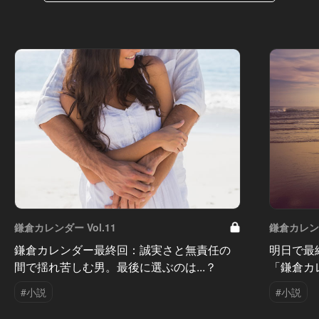
鎌倉カレンダー Vol.11
鎌倉カレンダ
鎌倉カレンダー最終回：誠実さと無責任の
明日で最
間で揺れ苦しむ男。最後に選ぶのは...？
「鎌倉カ
#小説
#小説