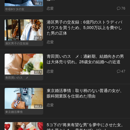
Vol.1
恋愛
76
年収8ケタの女
港区男子の交友録：6億円のストラディバ
リウスを買うため、5,000万以上を費やし
た男の正体
Vol.1
恋愛
港区男子の交友録
青田買いのスゝメ：適齢期、結婚向きの男
は大体売り切れ。28歳女の結婚への近道
恋愛
47
Vol.1
青田買いのスゝメ
東京婚活事情：取り柄のない普通の女が、
眼科開業医を仕留めた理由
恋愛
Vol.1
東京婚活事情
5コ下の“将来有望な男”を夢中にさせた女。
彼を落とした、意外なプレゼント