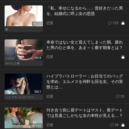
「私、幸せになるから…」昔好きだった男
を、結婚式に呼ぶ女の思惑
恋愛
102
Vol.12
嘘
本命ではない女と迎えてしまった朝。疲れ
た男の心と体を、あま～く癒す朝食とは？
恋愛
Vol.8
みりんと俺
ハイブラパトローラー：お目当てのバッグ
を求め、エルメスを何軒も回る女。その実
態とは…
Vol.1
恋愛
33
ハイブラパトローラー
付き合う前に昼デートはマスト。夜デート
では見過ごしがちな女の本性が見える…？
恋愛
39
Vol.269