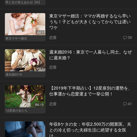
男と女の答えあわせ【A】
東京マザー婚活：ママが再婚するなら早い
うち！子どもが大きくなってからでは遅い
ワケ
Vol.1
恋愛
36
東京マザー婚活
週末婚2016：東京で一人暮らし同士。なぜ
に週末婚？
恋愛
Vol.1
週末婚2016
【2019年下半期占い】12星座別の運勢を、
仕事運から恋愛運まで一挙公開！
恋愛
41
Vol.13
12星座の女たち
年収8ケタの女：年収2,500万の開業医。夫
との冷え切った夫婦生活に絶望する女医
は…