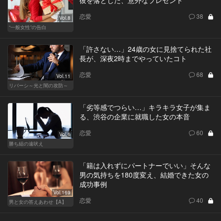
恋愛
38
Vol.8
“一般女性”の告白
「許さない…」24歳の女に見捨てられた社
長が、深夜2時までやっていたコト
恋愛
68
Vol.11
リバーシ～光と闇の攻防～
「劣等感でつらい…」キラキラ女子が集ま
る、渋谷の企業に就職した女の本音
恋愛
60
Vol.6
勝ち組の遠吠え
「籍は入れずにパートナーでいい」そんな
男の気持ちを180度変え、結婚できた女の
成功事例
Vol.169
恋愛
40
男と女の答えあわせ【A】