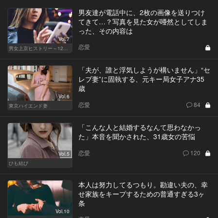
男友達が電話中に、2枚の画像を送りつけ
てきて…？写真を見た女が唖然としてしま
った、その内容は
Vol.7
恋愛
男女上京ヒストリー～12年目の悲哀～
「夫が、誰と浮気しようが構いません」“セ
レブ妻”に固執する、元キー局女子アナ35
歳
Vol.6
恋愛
84
東京ハイエンド妻
「こんな人と結婚するなんて思わなかっ
た」本音を聞かされた、31歳女の苦悩
恋愛
120
Vol.5
ひも結び
本人は努力してるつもり。勘違い夫の、幸
せ家族をキープするための普通すぎる3ヶ
条
Vol.10