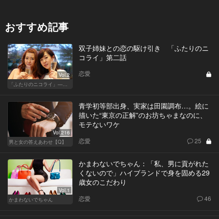
おすすめ記事
双子姉妹との恋の駆け引き 「ふたりのニ
コライ」第二話
恋愛
Vol.2
「ふたりのニコライ」―作家・柴崎竜人の恋愛ストーリー
青学初等部出身、実家は田園調布…。絵に
描いた“東京の正解”のお坊ちゃまなのに、
モテないワケ
Vol.216
恋愛
25
男と女の答えあわせ【Q】
かまわないでちゃん：「私、男に貢がれた
くないので」ハイブランドで身を固める29
歳女のこだわり
Vol.1
恋愛
46
かまわないでちゃん