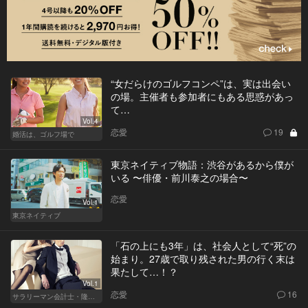
“女だらけのゴルフコンペ”は、実は出会い
の場。主催者も参加者にもある思惑があっ
て…
Vol.4
恋愛
19
婚活は、ゴルフ場で
東京ネイティブ物語：渋谷があるから僕が
いる 〜俳優・前川泰之の場合〜
恋愛
Vol.1
東京ネイティブ
「石の上にも3年」は、社会人として“死”の
始まり。27歳で取り残された男の行く末は
果たして…！？
Vol.1
恋愛
16
サラリーマン会計士・隆一の迷い