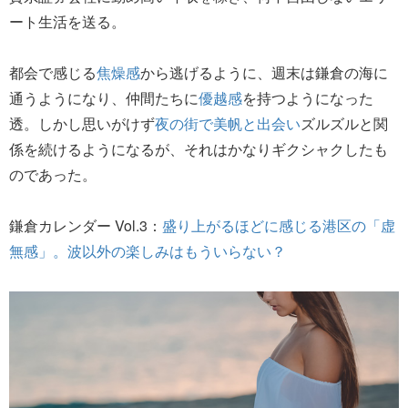
ート生活を送る。
都会で感じる
焦燥感
から逃げるように、週末は鎌倉の海に
通うようになり、仲間たちに
優越感
を持つようになった
透。しかし思いがけず
夜の街で美帆と出会い
ズルズルと関
係を続けるようになるが、それはかなりギクシャクしたも
のであった。
鎌倉カレンダー Vol.3：
盛り上がるほどに感じる港区の「虚
無感」。波以外の楽しみはもういらない？