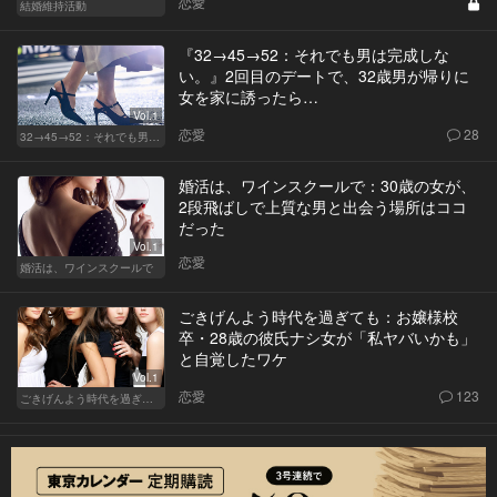
恋愛
結婚維持活動
『32→45→52：それでも男は完成しな
い。』2回目のデートで、32歳男が帰りに
女を家に誘ったら…
Vol.1
恋愛
28
32→45→52：それでも男は完成しない。
婚活は、ワインスクールで：30歳の女が、
2段飛ばしで上質な男と出会う場所はココ
だった
Vol.1
恋愛
婚活は、ワインスクールで
ごきげんよう時代を過ぎても：お嬢様校
卒・28歳の彼氏ナシ女が「私ヤバいかも」
と自覚したワケ
Vol.1
恋愛
123
ごきげんよう時代を過ぎても