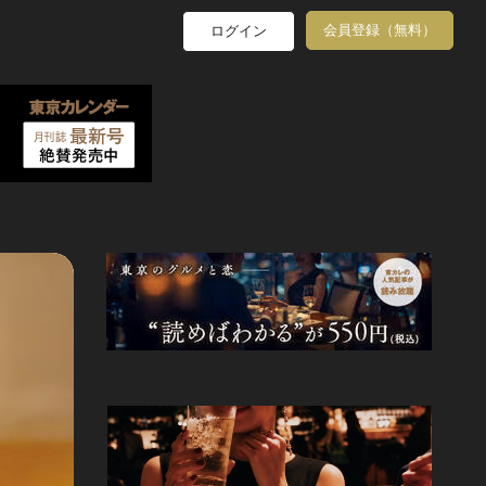
会員登録（無料）
ログイン