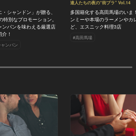
達人たちの夜の“街ブラ” Vol.14
エ・シャンドン」が贈る、
多国籍化する高田馬場のいま
夏の特別なプロモーション。
ンミーや本場のラーメンやカ
ャンパンを味わえる厳選店
ど、エスニック料理3店
紹介！
#高田馬場
シャンパン