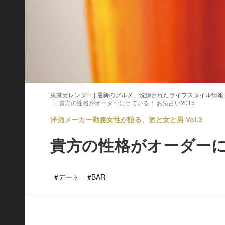
東京カレンダー | 最新のグルメ、洗練されたライフスタイル情報
貴方の性格がオーダーに出ている！ お酒占い2015
洋酒メーカー勤務女性が語る、酒と女と男 Vol.3
貴方の性格がオーダーに出
#デート
#BAR