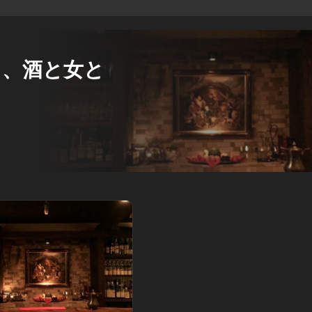
る、酒と女と