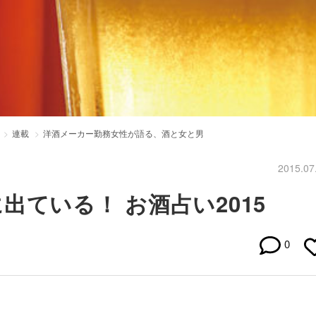
連載
洋酒メーカー勤務女性が語る、酒と女と男
2015.07
ている！ お酒占い2015
0