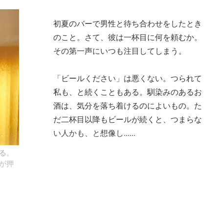
初夏のバーで男性と待ち合わせをしたとき
のこと。さて、彼は一杯目に何を頼むか。
その第一声にいつも注目してしまう。
「ビールください」は悪くない。つられて
私も、と続くこともある。馴染みのあるお
酒は、気分を落ち着けるのによいもの。た
だ二杯目以降もビールが続くと、つまらな
い人かも、と想像し......
る。
が押