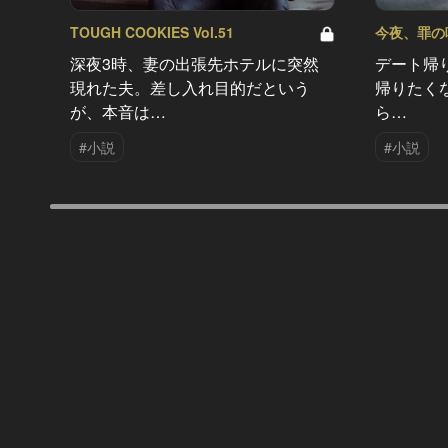
TOUGH COOKIES Vol.51
今夜、罪の味を
深夜3時、妻の出張先ホテルに突然
デート帰
現れた夫。差し入れ目的だという
帰りたく
が、本音は…
ら…
#小説
#小説