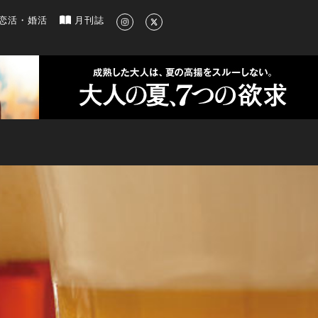
新のグルメ、洗練されたライフスタイル情報
恋活・婚活
月刊誌