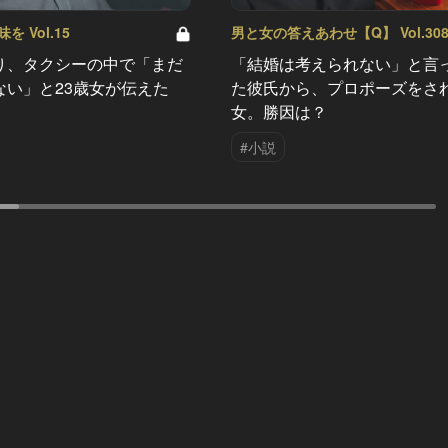
 Vol.15
男と女の答えあわせ【Q】 Vol.30
り、タクシーの中で「まだ
「結婚は考えられない」と言
ない」と23歳女が伝えた
た彼氏から、プロポーズをさ
女。勝因は？
#小説