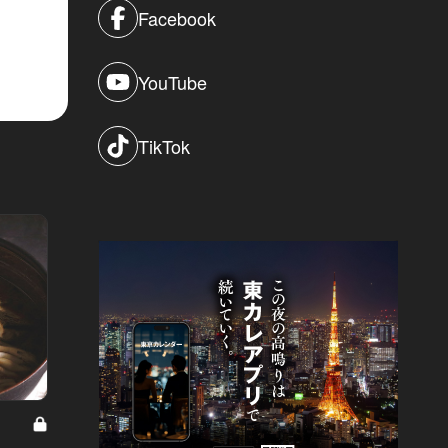
Facebook
YouTube
TikTok
マルサンの男 Vol.7
U-29男