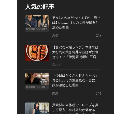
人気の記事
男女3人の旅だったはずが、帰り
は2人に…。1人の女性が残ると
Vol.74
決めた理由
TOUGH COOKIES
恋愛
5
【贅沢な穴場ランチ】本店では
大行列の焼き鳥丼が並ばずに食
せる！？『伊勢廣 赤坂山王店』
へ
グルメ
「今日はたくさん甘えちゃお」
再会した母の無邪気な一言に、
Vol.73
娘が激怒した理由
TOUGH COOKIES
恋愛
9
異素材の立体感でドレープを美
しく纏う。有村架純が魅せる、
Vol.53