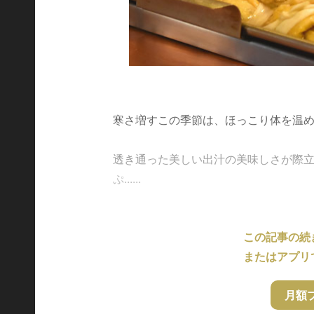
寒さ増すこの季節は、ほっこり体を温め
透き通った美しい出汁の美味しさが際立
ぷ......
この記事の続
またはアプリ
月額