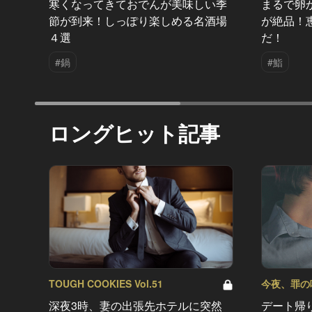
寒くなってきておでんが美味しい季
まるで卵
節が到来！しっぽり楽しめる名酒場
が絶品！
４選
だ！
#鍋
#鮨
ロングヒット記事
TOUGH COOKIES Vol.51
今夜、罪の味を
深夜3時、妻の出張先ホテルに突然
デート帰