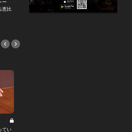
ャー
「彼、物足りなかったの…」たった
「初デ
る恵比
2年で離婚を決めた夫婦。女が、他
ど…」
の男に走った本当の理由とは
変した
#小説
#小説
8
男と女の答えあわせ【A】 Vol.308
ってい
結婚願望ゼロだった27歳男性が、交