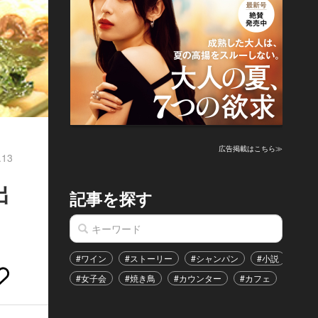
広告掲載はこちら≫
.13
出
記事を探す
#ワイン
#ストーリー
#シャンパン
#小説
#家
#女子会
#焼き鳥
#カウンター
#カフェ
#イベ