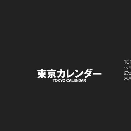
TO
ヘ
広
東