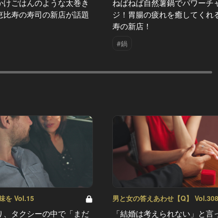
かけごはんのような太巻き
ねばねば自然薯鍋でパワーチ
恵比寿の寿司の新店が話題
ジ！胃腸の疲れを癒してくれ
寿の新店！
#鍋
 Vol.15
男と女の答えあわせ【Q】 Vol.30
り、タクシーの中で「まだ
「結婚は考えられない」と言