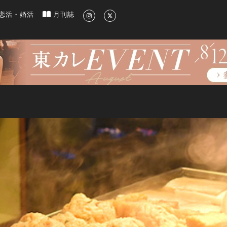
新のグルメ、洗練されたライフスタイル情報
恋活・婚活
月刊誌