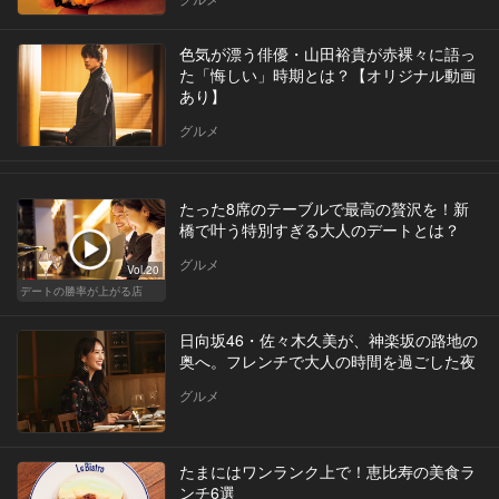
色気が漂う俳優・山田裕貴が赤裸々に語っ
た「悔しい」時期とは？【オリジナル動画
あり】
グルメ
たった8席のテーブルで最高の贅沢を！新
橋で叶う特別すぎる大人のデートとは？
グルメ
Vol.20
デートの勝率が上がる店
日向坂46・佐々木久美が、神楽坂の路地の
奥へ。フレンチで大人の時間を過ごした夜
グルメ
たまにはワンランク上で！恵比寿の美食ラ
ンチ6選