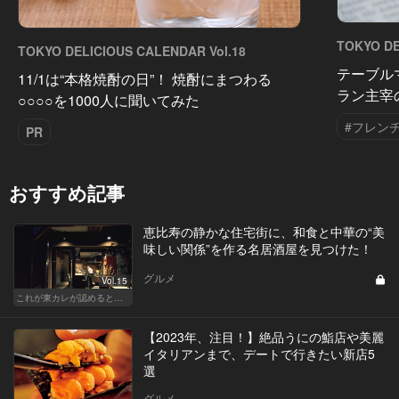
TOKYO DE
TOKYO DELICIOUS CALENDAR Vol.18
テーブル
11/1は“本格焼酎の日”！ 焼酎にまつわる
ラン主宰
○○○○を1000人に聞いてみた
#フレン
PR
おすすめ記事
恵比寿の静かな住宅街に、和食と中華の“美
味しい関係”を作る名居酒屋を見つけた！
グルメ
Vol.15
これが東カレが認めるとっておきの和食店
【2023年、注目！】絶品うにの鮨店や美麗
イタリアンまで、デートで行きたい新店5
選
グルメ