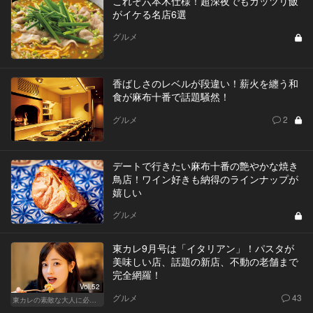
これぞ六本木仕様！超深夜でもガッツリ飯
がイケる名店6選
グルメ
香ばしさのレベルが段違い！薪火を纏う和
食が麻布十番で話題騒然！
グルメ
2
デートで行きたい麻布十番の艶やかな焼き
鳥店！ワイン好きも納得のラインナップが
嬉しい
グルメ
東カレ9月号は「イタリアン」！パスタが
美味しい店、話題の新店、不動の老舗まで
完全網羅！
Vol.52
グルメ
43
東カレの素敵な大人に必要なこと