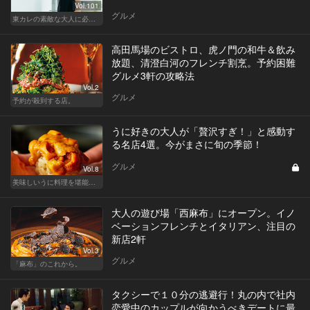
Vol.101
グルメ
東カレの素敵な大人に必要なこと
高田馬場のビストロ、虎ノ門の和牛＆飲み
放題、清澄白河のフレンチ割烹。予約困難
グルメ3軒の攻略法
Vol.2
グルメ
予約が殺到する店。
うに好きの大人が「贅沢すぎ！」と感動す
る名店4選。今がまさに旬の季節！
グルメ
Vol.8
美味しいうに料理を堪能できる東京の名店
大人の遊び場「西麻布」にオープン。イノ
ベーションフレンチとイタリアン、注目の
新店2軒
Vol.3
グルメ
「麻布」のこれから。
タクシーで１０分の逃避行！丸の内で社内
恋愛中のカップルが向かうべきデートに最