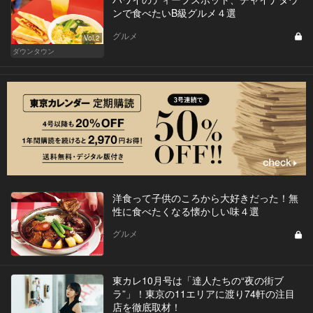
ンで食べたいB級グルメ４選
グルメ
Vol.2
ダウンタウン
洋食って子供のころから大好きだった！無
性に食べたくなる懐かしい味４選
グルメ
東カレ10月号は「達人たちの“夜の街ブ
ラ”」！東京の11エリアに渡り74軒の注目
店を徹底取材！