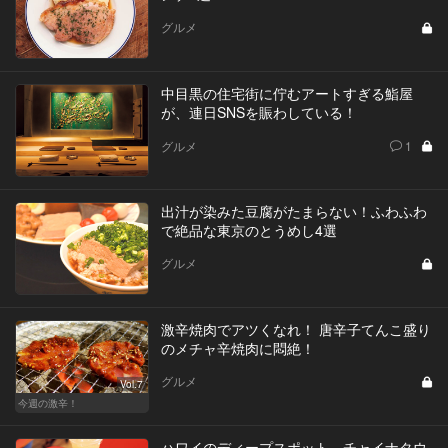
グルメ
中目黒の住宅街に佇むアートすぎる鮨屋
が、連日SNSを賑わしている！
グルメ
1
出汁が染みた豆腐がたまらない！ふわふわ
で絶品な東京のとうめし4選
グルメ
激辛焼肉でアツくなれ！ 唐辛子てんこ盛り
のメチャ辛焼肉に悶絶！
グルメ
Vol.7
今週の激辛！
ハワイのディープスポット、チャイナタウ