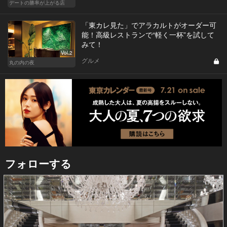
デートの勝率が上がる店
「東カレ見た」でアラカルトがオーダー可
能！高級レストランで“軽く一杯”を試して
みて！
Vol.2
グルメ
丸の内の夜
フォローする