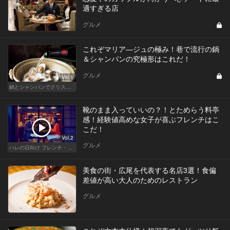
適すぎる店
グルメ
これぞマリア―ジュの極み！巷で流行の鍋
＆シャンパンの究極形はこれだ！
グルメ
Vol.1
鍋とシャンパンでクリスマス鍋！鍋シャンが最高に旨い店はここだ
靴のまま入っていいの？！とためらう料亭
感！経験値高めな女子が喜ぶフレンチはこ
こだ！
Vol.2
グルメ
ハレの日向け フレンチ・高級店
美食の街・広尾を代表する名店3選！食偏
差値が高い大人のためのレストラン
グルメ