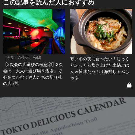
この記事を読んだ人におすすめ
「会食」の極意。 Vol.8
寒い冬の夜に食べたい！じっく
【2次会の店選びの極意②】2次
りふっくら炊き上げた土鍋ごは
会は「大人の遊び場＆酒場」で
ん＆旨味たっぷり海鮮しゃぶし
心をつかむ！達人たちの切り札
ゃぶ
の店5選