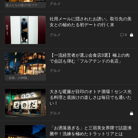
グルメ
達人たちの夜の“街ブラ”
社用メールに隠されたお誘い。取引先の美
女との秘めたる初デートの行く末
グルメ
4
【一流経営者が選ぶ会食店3選】極上の肉
で会話も弾む「フルアテンドの名店」
グルメ
Vol.10
「会食」の神髄。
大きな暖簾が目印のオトナ酒場！センス光
る料理と底抜けの楽しさは毎日でも通いた
い！
グルメ
「お洒落過ぎる」と三宿美女界隈で話題沸
騰中！洗練を極めたトラットリアとは