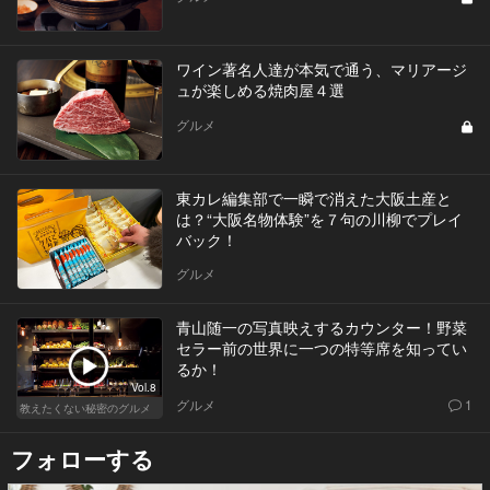
ワイン著名人達が本気で通う、マリアージ
ュが楽しめる焼肉屋４選
グルメ
東カレ編集部で一瞬で消えた大阪土産と
は？“大阪名物体験”を７句の川柳でプレイ
バック！
グルメ
青山随一の写真映えするカウンター！野菜
セラー前の世界に一つの特等席を知ってい
るか！
Vol.8
グルメ
1
教えたくない秘密のグルメ
フォローする