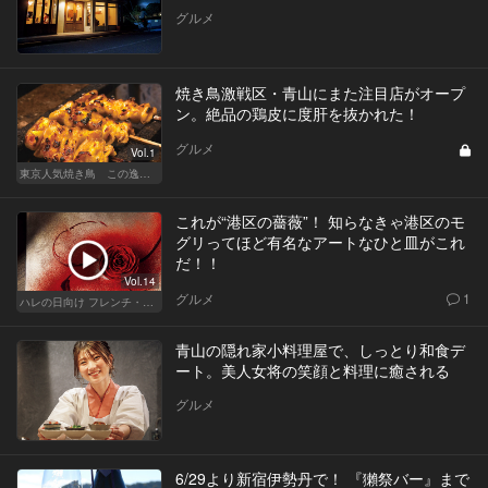
グルメ
焼き鳥激戦区・青山にまた注目店がオープ
ン。絶品の鶏皮に度肝を抜かれた！
グルメ
Vol.1
東京人気焼き鳥 この逸品を食べに行きたい
これが“港区の薔薇”！ 知らなきゃ港区のモ
グリってほど有名なアートなひと皿がこれ
だ！！
Vol.14
グルメ
1
ハレの日向け フレンチ・高級店
青山の隠れ家小料理屋で、しっとり和食デ
ート。美人女将の笑顔と料理に癒される
グルメ
6/29より新宿伊勢丹で！ 『獺祭バー』まで