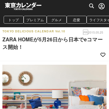
グルメ情報・プレミアムレストラン予約サイト
トップ
プレミアム
グルメ
恋愛
ライフスタ
TOKYO DELICIOUS CALENDAR Vol.10
PR
2015.05.25
ZARA HOMEが5月26日から日本でeコマー
ス開始！