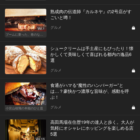
熟成肉の伝道師『カルネヤ』の2号店がす
ごいと噂！
グルメ
Vol.1
ブームに乗った、巷のなんちゃってに喝！ 真実の熟成肉しか食べたくない！
シュークリームは手土産にもぴったり！懐
かしくて美味しくて喜ばれる都内の逸品6
選
グルメ
食通がハマる“魔性のハンバーガー”と
は…？豪快かつ濃厚な旨味が、感動を呼
ぶ！
Vol.22
グルメ
小宮山雄飛の本能のひと皿
高田馬場在住歴19年の達人と歩く。大人が
気軽にオシャレにホッピングを楽しめる店
5選
Vol.13