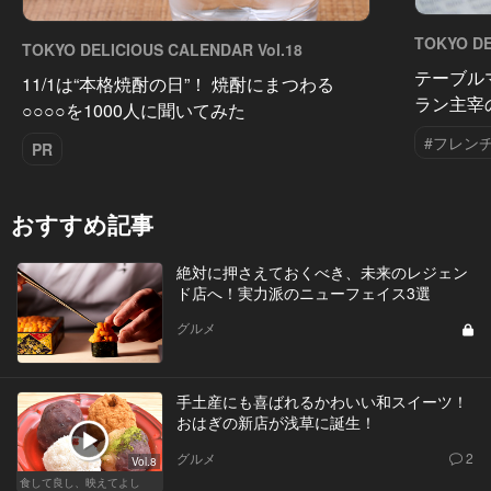
TOKYO DE
TOKYO DELICIOUS CALENDAR Vol.18
テーブル
11/1は“本格焼酎の日”！ 焼酎にまつわる
ラン主宰
○○○○を1000人に聞いてみた
#フレン
PR
おすすめ記事
絶対に押さえておくべき、未来のレジェン
ド店へ！実力派のニューフェイス3選
グルメ
手土産にも喜ばれるかわいい和スイーツ！
おはぎの新店が浅草に誕生！
グルメ
2
Vol.8
食して良し、映えてよし