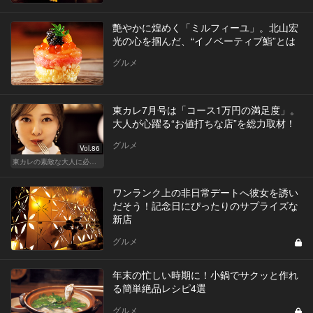
艶やかに煌めく「ミルフィーユ」。北山宏
光の心を掴んだ、“イノベーティブ鮨”とは
グルメ
東カレ7月号は「コース1万円の満足度」。
大人が心躍る“お値打ちな店”を総力取材！
グルメ
Vol.86
東カレの素敵な大人に必要なこと
ワンランク上の非日常デートへ彼女を誘い
だそう！記念日にぴったりのサプライズな
新店
グルメ
年末の忙しい時期に！小鍋でサクッと作れ
る簡単絶品レシピ4選
グルメ