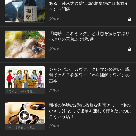
ある、純米大吟醸150銘柄集結の日本酒イ
ベント開催
グルメ
「嗚呼、これぞフグ」と吐息を漏らすぷり
っぷりの天然ふぐ鍋3選
グルメ
シャンパン、カヴァ、クレマンの違い、説
明できる？必須ワードから紐解くワインの
基本
Vol.4
グルメ
「ワイン」がある夜。
新橋の路地の2階に抜群な割烹アリ！ “俺の
いきつけ”として後輩を連れて行きたいのは
こういう店！
Vol.7
グルメ
「今日は和食」な気分