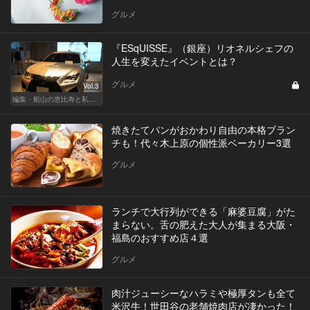
グルメ
『ESqUISSE』（銀座）リオネルシェフの
人生を変えたイベントとは？
グルメ
Vol.3
編集・船山の恵比寿と私、ときどきルノアール
焼きたてパンがおかわり自由の本格ブラン
チも！代々木上原の個性派ベーカリー3選
グルメ
ランチで大行列ができる「麻婆豆腐」がた
まらない。舌の肥えた大人が集まる大阪・
福島のおすすめ店４選
グルメ
肉汁ジューシーなハラミや極厚タンも全て
米沢牛！世田谷の老舗焼肉店が凄かった！