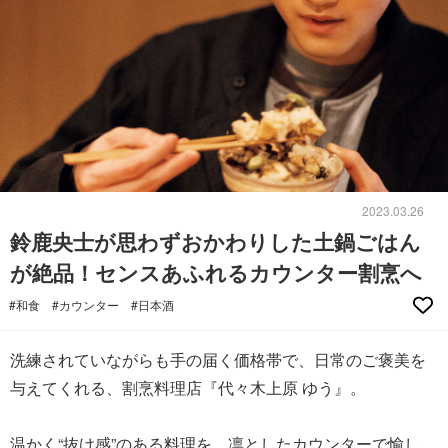
2023.03.26
鈴鹿央士が思わずおかわりした土鍋ごはん
が絶品！センスあふれるカウンター割烹へ
#和食
#カウンター
#日本酒
洗練されていながらも手の届く価格帯で、日常のご褒美を
与えてくれる、割烹料理店『代々木上原 ゆう』。
温かく“抜け感”のある料理を、凛としたカウンターで愉し