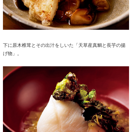
下に原木椎茸とその出汁をしいた「天草産真鯛と長芋の揚
げ物」。