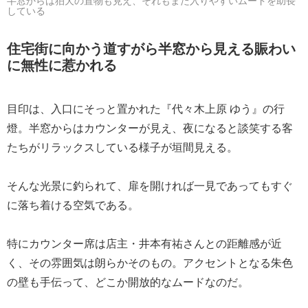
半窓からは狛犬の置物も見え、それもまた入りやすいムードを助長
している
住宅街に向かう道すがら半窓から見える賑わい
に無性に惹かれる
目印は、入口にそっと置かれた『代々木上原 ゆう』の行
燈。半窓からはカウンターが見え、夜になると談笑する客
たちがリラックスしている様子が垣間見える。
そんな光景に釣られて、扉を開ければ一見であってもすぐ
に落ち着ける空気である。
特にカウンター席は店主・井本有祐さんとの距離感が近
く、その雰囲気は朗らかそのもの。アクセントとなる朱色
の壁も手伝って、どこか開放的なムードなのだ。