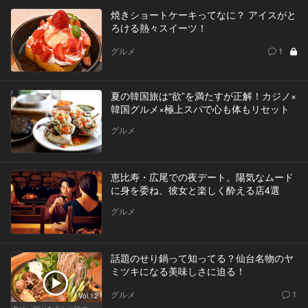
焼きショートケーキってなに？ アイスがと
ろける熱々スイーツ！
グルメ
1
夏の韓国旅は“欲”を満たすが正解！カジノ×
韓国グルメ×極上スパで心も体もリセット
グルメ
恵比寿・広尾での夜デート。陽気なムード
に身を委ね、彼女と楽しく酔える店4選
グルメ
話題のせり鍋って知ってる？仙台名物のヤ
ミツキになる美味しさに迫る！
グルメ
1
Vol.12