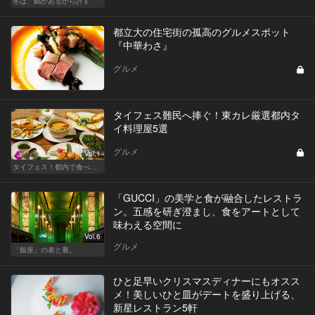
冬は、鍋があるから許す
都立大の住宅街の孤高のグルメスポット
『中華わさ』
グルメ
タイフェス難民へ捧ぐ！東カレ厳選都内タ
イ料理屋5選
グルメ
Vol.1
タイフェス！都内で食べれる至極のタイ料理まとめ
「GUCCI」の美学と食が融合したレストラ
ン。五感を研ぎ澄まし、食をアートとして
味わえる空間に
Vol.6
グルメ
「銀座」の表と裏。
ひと足早いクリスマスディナーにもオスス
メ！美しいひと皿がデートを盛り上げる、
新星レストラン5軒