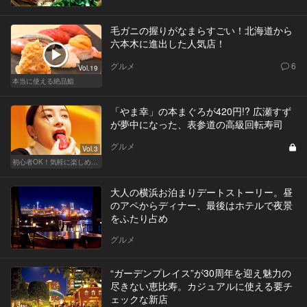
毛ガニの握りがなまらすごい！北海道から
六本木に進出した人気店！
グルメ
6
Vol.19
本当に使える絶品鮨
「やま幸」の本まぐろが420円!? 広瀬すず
が夢中になった、表参道の高級回転寿司
グルメ
Vol.3
初心者OK！気軽に楽しめる鮨の人気店
大人の横浜お泊まりデートストーリー。昼
のアペからディナー、最後はホテルで夜景
をふたり占め
グルメ
“ガーデンプレイス”が30周年を迎え魅力の
尽きない恵比寿。カジュアルに使える要チ
ェックな新店