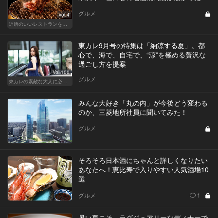
グルメ
Vol.4
近所のいいレストランを知りたい！東横、目黒線、世田谷などを深堀！
東カレ9月号の特集は「納涼する夏」。都
心で、海で、自宅で、“涼”を極める贅沢な
過ごし方を提案
Vol.100
グルメ
東カレの素敵な大人に必要なこと
みんな大好き「丸の内」が今後どう変わる
のか、三菱地所社員に聞いてみた！
グルメ
そろそろ日本酒にちゃんと詳しくなりたい
あなたへ！恵比寿で入りやすい人気酒場10
選
グルメ
1
暑い夏こそ、ラグジュアリーなディナーで