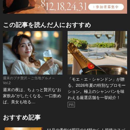
この記事を読んだ人におすすめ
週末のプチ贅沢～ご当地グルメ～
「モエ・エ・シャンドン」が贈
Vol.2
る、2026年夏の特別なプロモー
週末の夜は、ちょっと贅沢な“お
ション。極上のシャンパンを味
家飲み”がしたくなる。一口飲め
わえる厳選店舗を一挙紹介！
ば、美女も唸る…
PR
おすすめ記事
11月の予約は明日の14時から！超絶コスパ