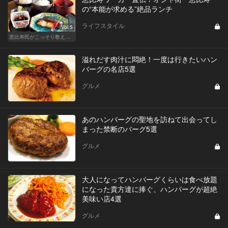
の“本能が求める”絶品ランチ
ライフスタイル
Vol.5
恵比寿民がこっそり教える、 “俺の恵比寿”
溢れだす肉汁に悶絶！一度は行きたいハン
バーグの名店5選
グルメ
あのハンバーグの聖地を訪ねて出会ってし
まった禁断のバーグ5選
グルメ
大人になってハンバーグくらいは食べ放題
になった貴方達に捧ぐ、ハンバーグが超絶
美味い店4選
グルメ