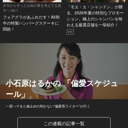
夕方からずっとお肉の事を考えてる貴
「モエ・エ・シャンドン」が贈
方へ Vol.1
る、2026年夏の特別なプロモー
フォアグラがあふれだす！A5和
ション。極上のシャンパンを味
牛の特製ハンバーグステーキに
わえる厳選店舗を一挙紹介！
悶絶！
PR
小石原はるかの 「偏愛スケジュ
ール」
一度ハマると歯止めの利かない“偏愛系ライター”が行く
この連載の記事一覧