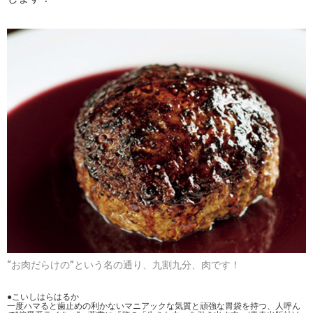
“お肉だらけの”という名の通り、九割九分、肉です！
●こいしはらはるか
一度ハマると歯止めの利かないマニアックな気質と頑強な胃袋を持つ、人呼ん