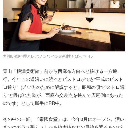
力強い肉料理とレバノンワインの相性もばっちり♪
青山「根津美術館」前から西麻布方向へと抜ける一方通
行。今年この道沿いに続々とビストロができ“平成のビスト
ロ通り”（若い方のために解説すると、昭和の頃“ビストロ通
り”と呼ばれた道が、西麻布交差点を挟んで広尾側にあった
のです）として勝手にPR中。
その中の一軒、『帝國食堂』は、今年3月にオープン。潔い
までのガラス張り（しかも植木鉢などの目線を遮るものが