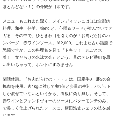
ほとんどない！）の外観が目印です。
メニューもこれまた潔く、メインディッシュはほぼ全部肉
料理。和牛、仔羊、鴨etc.と、心躍るワードが並んでいてア
ガる！その中で、ひときわ目を引くのが「お肉だらけのハ
ンバーグ 赤ワインソース」￥2,000。これまた古い話題で
恐縮ですが、この料理名を見て『ドキッ！ 丸ごと水
着！ 女だらけの水泳大会』という、昔のテレビ番組を思
い出いちゃって、ホントにすみません！
閑話休題。『お肉だらけの・・・』は、国産牛8：豚2の合
挽肉を使用。肉1kgに対して卵1個と少量の牛乳、バゲット
しか混ぜていないというから、看板に偽り無し。そして、
赤ワインとフォンドヴォーのソースにバターモンテのみ、
で美しく仕上げられたソースに、横田浩丈シェフの技を感
じます！