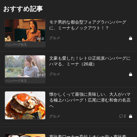
おすすめ記事
モテ男的な都会型フォアグラハンバーグ
に、ミーナもノックアウト！？
グルメ
Vol.3
ハンバーグ女王
文豪も愛した！レトロ正統派ハンバーグに
ハマる、ミーナ（26歳）
グルメ
Vol.2
ハンバーグ女王
懐かしくって最強に美味しい、大人がハマ
る極上ハンバーグ！広尾に潜む和食の名店
へ
グルメ
2
恵比寿ワーカー直伝！オシャ街・恵比寿