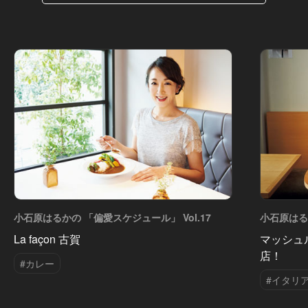
小石原はるかの 「偏愛スケジュール」 Vol.17
小石原はるか
La façon 古賀
マッシュ
店！
#カレー
#イタリ