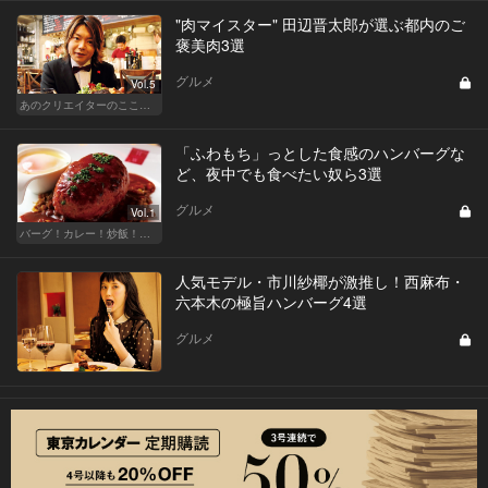
"肉マイスター" 田辺晋太郎が選ぶ都内のご
褒美肉3選
グルメ
Vol.5
あのクリエイターのここぞのチカラ飯
「ふわもち」っとした食感のハンバーグな
ど、夜中でも食べたい奴ら3選
グルメ
Vol.1
バーグ！カレー！炒飯！我慢ならぬ深夜のフードテロ
人気モデル・市川紗椰が激推し！西麻布・
六本木の極旨ハンバーグ4選
グルメ