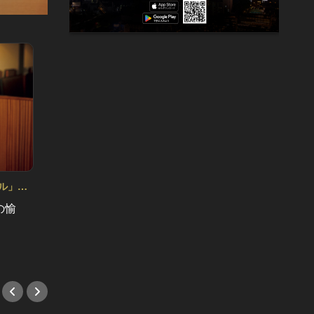
ル」
小石原はるかの 「偏愛スケジュール」
小石原は
Vol.12
Vol.11
の愉
Mardi Gras
骨太な
#ハンバーガー
#ハン