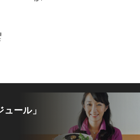
書
な
ジュール」