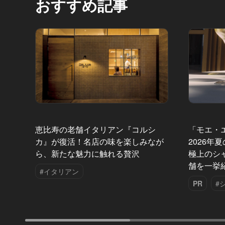
おすすめ記事
恵比寿の老舗イタリアン『コルシ
「モエ・
カ』が復活！名店の味を楽しみなが
2026年
ら、新たな魅力に触れる贅沢
極上のシ
舗を一挙
#イタリアン
PR
#