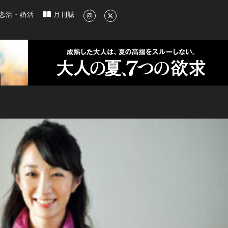
新のグルメ、洗練されたライフスタイル情報
恋活・婚活
月刊誌