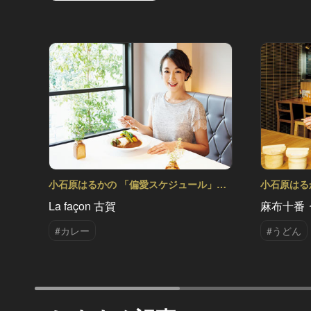
小石原はるかの 「偏愛スケジュール」
小石原はる
Vol.17
Vol.14
La façon 古賀
麻布十番 
#カレー
#うどん