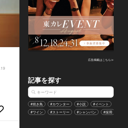
広告掲載はこちら≫
.19
記事を探す
#焼き鳥
#カウンター
#小説
#イベント
#港区
#ワイン
#ストーリー
#シャンパン
#採用
#恋