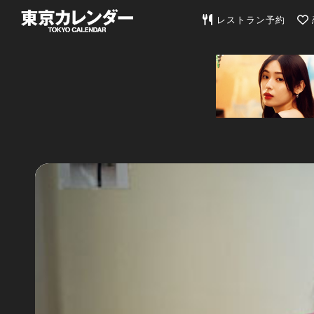
東京カレンダー | 最
レストラン予約