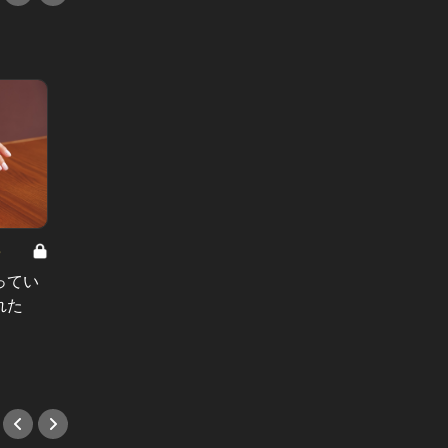
8
男と女の答えあわせ【A】 Vol.308
ってい
結婚願望ゼロだった27歳男性が、交
れた
際2年で突然プロポーズ。彼の心が
変わった“理由”とは
#小説