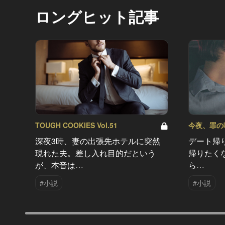
ロングヒット記事
TOUGH COOKIES Vol.51
今夜、罪の味を
深夜3時、妻の出張先ホテルに突然
デート帰
現れた夫。差し入れ目的だという
帰りたく
が、本音は…
ら…
#小説
#小説