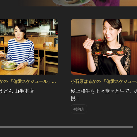
かの 「偏愛スケジュール」
小石原はるかの 「偏愛スケジュー
Vol.13
うどん 山半本店
極上和牛を正々堂々と生で、
悦！
#焼肉