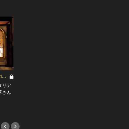
の美
とろけ
タリア
やっぱりプロのパスタは一味違う！
の絶品
落さん
東麻布の隠れ家トラットリアがテイ
の“抜け
クアウトを開始！
#イタ
#イタリアン