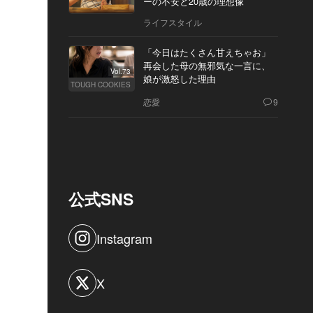
ーの不安と20歳の理想像
ライフスタイル
「今日はたくさん甘えちゃお」
再会した母の無邪気な一言に、
Vol.73
娘が激怒した理由
TOUGH COOKIES
恋愛
9
公式SNS
Instagram
X