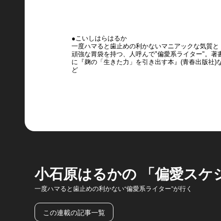
●こいしはらはるか
一度ハマると歯止めの利かないマニアックな気質と
頑強な胃袋を持つ、人呼んで"偏愛系ライター"。著
に『麹の「生きた力」を引き出す本』(青春出版社)
ど
小石原はるかの 「偏愛スケ
一度ハマると歯止めの利かない“偏愛系ライター”が行く
この連載の記事一覧