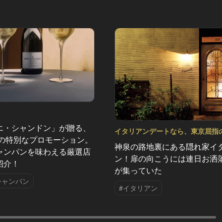
エ・シャンドン」が贈る、
イタリアンデートなら、東京屈指
夏の特別なプロモーション。
味しい人気店へ Vol.1
神泉の路地裏にある隠れ家イ
ャンパンを味わえる厳選店
ン！扉の向こうには連日お洒
紹介！
が集っていた
シャンパン
#イタリアン