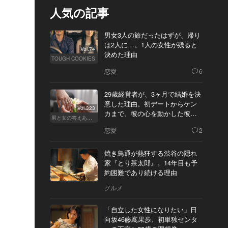
人気の記事
男女3人の旅だったはずが、帰り
は2人に…。1人の女性が残ると
Vol.74
決めた理由
TOUGH COOKIES
恋愛
6
29歳経営者が、3ヶ月で結婚を決
意した理由。初デートからケン
Vol.323
カまで、彼の心を動かした彼女
男と女の答えあわせ【Q】
の態度とは
恋愛
2
焼き鳥通が熱狂する渋谷の隠れ
家『とり茶太郎』。14年目も予
約困難であり続ける理由
グルメ
「自立した女性になりたい」日
向坂46藤嶌果歩、初単独センタ