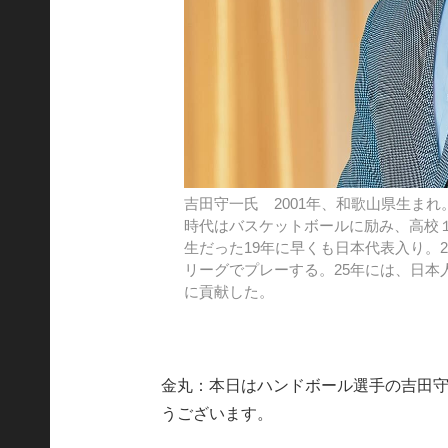
吉田守一氏 2001年、和歌山県生ま
時代はバスケットボールに励み、高校１
生だった19年に早くも日本代表入り。
リーグでプレーする。25年には、日本
に貢献した。
金丸：本日はハンドボール選手の吉田
うございます。