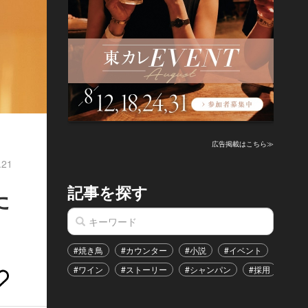
広告掲載はこちら≫
.21
記事を探す
た
#焼き鳥
#カウンター
#小説
#イベント
#港区
#ワイン
#ストーリー
#シャンパン
#採用
#恋