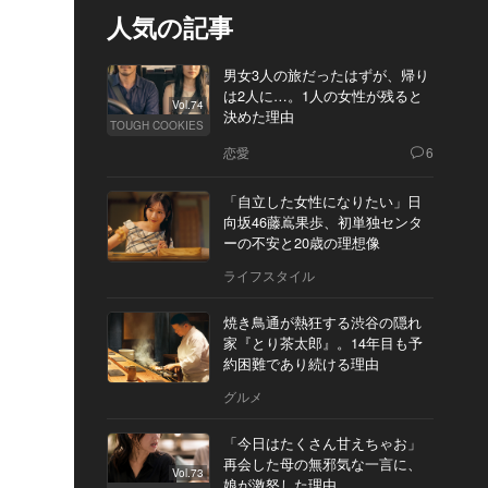
人気の記事
男女3人の旅だったはずが、帰り
は2人に…。1人の女性が残ると
Vol.74
決めた理由
TOUGH COOKIES
恋愛
6
「自立した女性になりたい」日
向坂46藤嶌果歩、初単独センタ
ーの不安と20歳の理想像
ライフスタイル
焼き鳥通が熱狂する渋谷の隠れ
家『とり茶太郎』。14年目も予
約困難であり続ける理由
グルメ
「今日はたくさん甘えちゃお」
再会した母の無邪気な一言に、
Vol.73
娘が激怒した理由