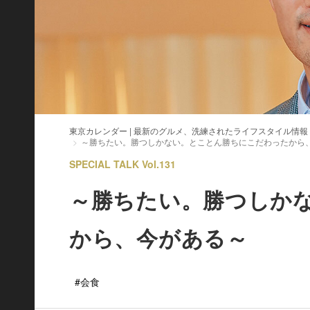
東京カレンダー | 最新のグルメ、洗練されたライフスタイル情報
～勝ちたい。勝つしかない。とことん勝ちにこだわったから
SPECIAL TALK Vol.131
～勝ちたい。勝つしか
から、今がある～
#会食