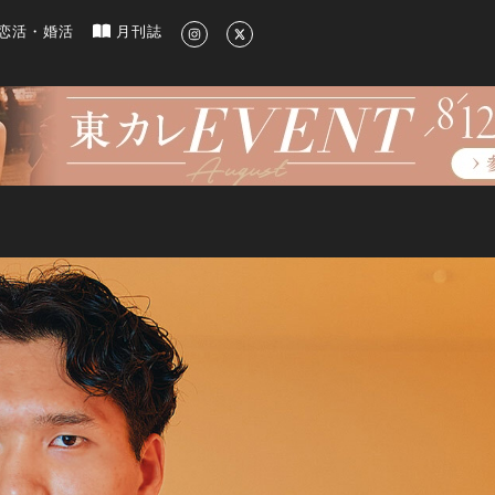
新のグルメ、洗練されたライフスタイル情報
恋活・婚活
月刊誌