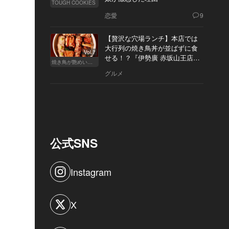
TOUGH COOKIES
恋愛
9
【贅沢な穴場ランチ】本店では
大行列の焼き鳥丼が並ばずに食
Vol.7
せる！？『伊勢廣 赤坂山王店』
焼き鳥が艶めいてきた
へ
グルメ
公式SNS
Instagram
X