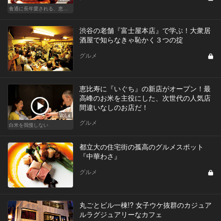
食通に長年愛される、恵比寿の名店
渋谷の老舗『富士屋本店』で学ぶ！大衆居
酒屋で知らなきゃ恥かく３つの掟
グルメ
恵比寿に『いぐち』の新店がオープン！最
高峰のお米を主役にした、次世代の人気店
間違いなしのお店だ！
Vol.4
グルメ
白米を我慢しない
都立大の住宅街の孤高のグルメスポット
『中華わさ』
グルメ
丸ごとビル一棟!? 女子ウケ抜群のカジュア
ルラグジュアリーなカフェ