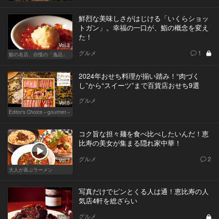
鮮烈な美味しさがはじける「いくらショッ
トガン」。幸福の一口が、鮨の概念を変え
た！
Vol.3
グルメ
1
鮨の名店、自慢の「逸品」
2024年おせち料理が揃い踏み！“肉づく
し”から“スイーツ”まで百貨店おせち9選
グルメ
Vol.5
Editor's Choice～gourmet～
コク旨な担々麺を食べ比べしたいんだ！恵
比寿の美女が集まる隠れ家中華！
グルメ
2
Vol.7
大人が喜ぶラーメン
写真だけでピンとくる人は通！恵比寿の人
気店4軒を総ざらい
グルメ
Vol.2