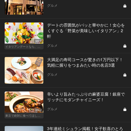
グルメ
デートの雰囲気がパッと華やかに！女心を
くすぐる「野菜が美味しいイタリアン」2
軒
Vol.7
グルメ
イタリアンデートなら、東京屈指の美味しい人気店へ
大満足の寿司コースが驚きの1万円以下！
気軽に握りをつまみたい時の名店3選
グルメ
辛いより旨みたっぷりの麻婆豆腐！銀座で
リッチにモダンチャイニーズ！
グルメ
Vol.2
東京で絶対に食べてほしい麻婆豆腐！痺れる辛さがクセになる
3年連続ミシュラン掲載！女子歓喜のとろ