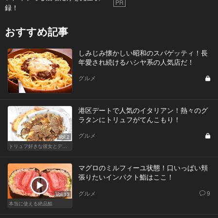
PR
録！
おすすめ記事
しみじみ懐かしい昭和のスパゲッティ！長
年愛され続けるハシヤ系の人気店だ！
グルメ
港区デートで人気のイタリアン！熱々のグ
ラタンにトリュフがてんこもり！
グルメ
Vol.2
トリュフ好きな彼女とデートにおすすめ！東京の人気店
マグロのミルフィーユ状態！口いっぱい頬
張りたいインパクト鮨はここ！
グルメ
9
Vol.13
本当に使える絶品鮨