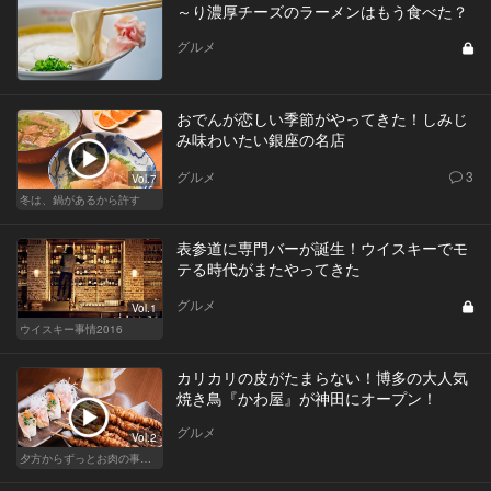
～り濃厚チーズのラーメンはもう食べた？
グルメ
おでんが恋しい季節がやってきた！しみじ
み味わいたい銀座の名店
グルメ
3
Vol.7
冬は、鍋があるから許す
表参道に専門バーが誕生！ウイスキーでモ
テる時代がまたやってきた
グルメ
Vol.1
ウイスキー事情2016
カリカリの皮がたまらない！博多の大人気
焼き鳥『かわ屋』が神田にオープン！
グルメ
Vol.2
夕方からずっとお肉の事を考えてる貴方へ