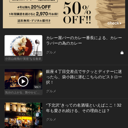
カレー屋バーのカレー番長による、カレー
ラバーの為のカレー
グルメ
Vol.6
小宮山雄飛の“英世”なる食卓
銀座４丁目交差点でサクッとディナーに迷
ったら、袋小路に潜むこちらのビストロ一
択！
Vol.1
グルメ
気分の上がる、艶やかビストロ
“下北沢”きっての名酒場といえばここ！32
年も愛され続ける、その理由とは？
グルメ