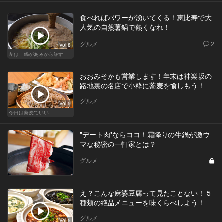
食べればパワーが湧いてくる！恵比寿で大
人気の自然薯鍋で熱くなれ！
グルメ
2
Vol.8
冬は、鍋があるから許す
おおみそかも営業します！年末は神楽坂の
路地裏の名店で小粋に蕎麦を愉しもう！
グルメ
Vol.5
今日は蕎麦でいい
"デート肉"ならココ！霜降りの牛鍋が激ウ
マな秘密の一軒家とは？
グルメ
え？こんな麻婆豆腐って見たことない！ 5
種類の絶品メニューを味くらべしよう！
グルメ
Vol.5