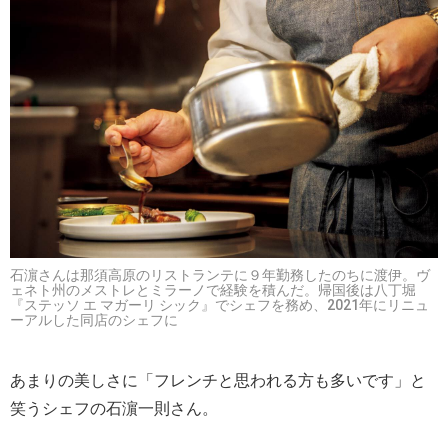
石濵さんは那須高原のリストランテに９年勤務したのちに渡伊。ヴ
ェネト州のメストレとミラーノで経験を積んだ。帰国後は八丁堀
『ステッソ エ マガーリ シック』でシェフを務め、2021年にリニュ
ーアルした同店のシェフに
あまりの美しさに「フレンチと思われる方も多いです」と
笑うシェフの石濵一則さん。