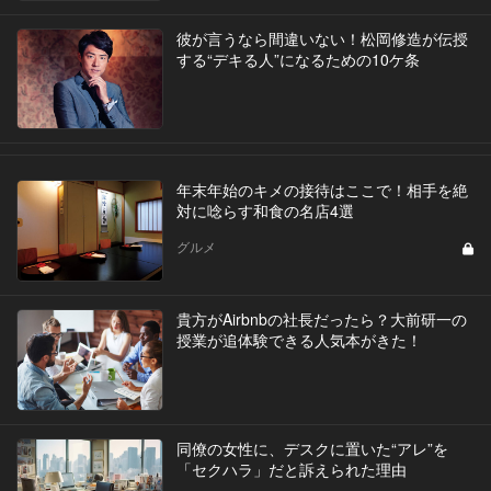
彼が言うなら間違いない！松岡修造が伝授
する“デキる人”になるための10ケ条
年末年始のキメの接待はここで！相手を絶
対に唸らす和食の名店4選
グルメ
貴方がAirbnbの社長だったら？大前研一の
授業が追体験できる人気本がきた！
同僚の女性に、デスクに置いた“アレ”を
「セクハラ」だと訴えられた理由