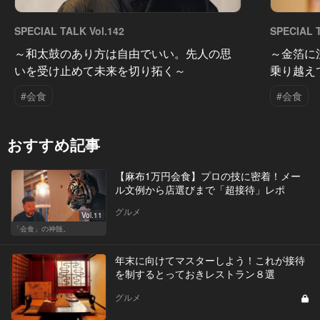
SPECIAL TALK Vol.142
SPECIAL T
～和太鼓のあり方は自由でいい。先人の思
～金箔に
いを受け止めて未来を切り拓く～
乗り越え
#会食
#会食
おすすめ記事
【麻布1万円会食】プロの技に密着！メー
ル文例から店選びまで「超接待」レポ
グルメ
Vol.11
「会食」の神髄。
年末に向けてマスターしよう！これが接待
を制するとっておきレストラン８選
グルメ