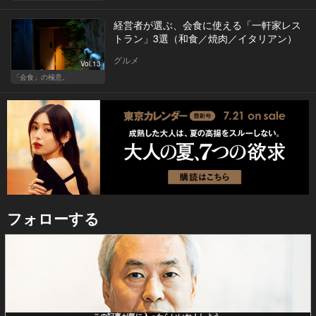
経営者が選ぶ、会食に使える「一軒家レス
トラン」3選（和食／焼肉／イタリアン）
グルメ
Vol.13
「会食」の極意。
フォローする
この記事が気に入ったらいいね！しよう