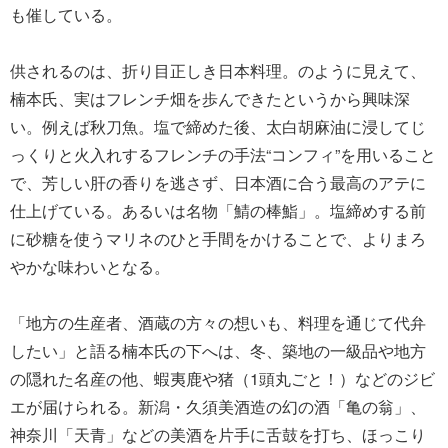
も催している。
供されるのは、折り目正しき日本料理。のように見えて、
楠本氏、実はフレンチ畑を歩んできたというから興味深
い。例えば秋刀魚。塩で締めた後、太白胡麻油に浸してじ
っくりと火入れするフレンチの手法“コンフィ”を用いること
で、芳しい肝の香りを逃さず、日本酒に合う最高のアテに
仕上げている。あるいは名物「鯖の棒鮨」。塩締めする前
に砂糖を使うマリネのひと手間をかけることで、よりまろ
やかな味わいとなる。
「地方の生産者、酒蔵の方々の想いも、料理を通じて代弁
したい」と語る楠本氏の下へは、冬、築地の一級品や地方
の隠れた名産の他、蝦夷鹿や猪（1頭丸ごと！）などのジビ
エが届けられる。新潟・久須美酒造の幻の酒「亀の翁」、
神奈川「天青」などの美酒を片手に舌鼓を打ち、ほっこり