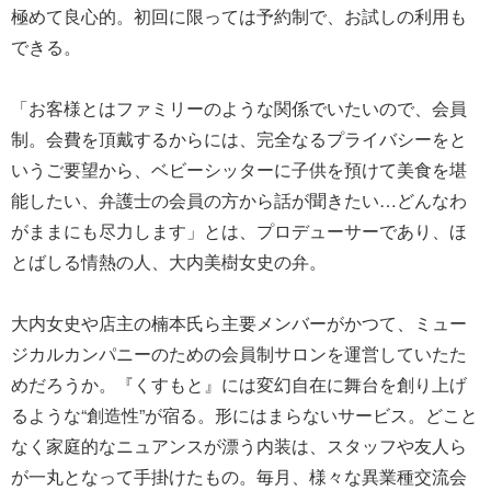
極めて良心的。初回に限っては予約制で、お試しの利用も
できる。
「お客様とはファミリーのような関係でいたいので、会員
制。会費を頂戴するからには、完全なるプライバシーをと
いうご要望から、ベビーシッターに子供を預けて美食を堪
能したい、弁護士の会員の方から話が聞きたい…どんなわ
がままにも尽力します」とは、プロデューサーであり、ほ
とばしる情熱の人、大内美樹女史の弁。
大内女史や店主の楠本氏ら主要メンバーがかつて、ミュー
ジカルカンパニーのための会員制サロンを運営していたた
めだろうか。『くすもと』には変幻自在に舞台を創り上げ
るような“創造性”が宿る。形にはまらないサービス。どこと
なく家庭的なニュアンスが漂う内装は、スタッフや友人ら
が一丸となって手掛けたもの。毎月、様々な異業種交流会