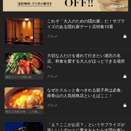
これぞ「大人のための隠れ家」だ！サプラ
イズのある隠れ家デート店特集10選
グルメ
大切な人だけを連れて行きたい港区の名
店。和食を愛する大人がほっとできる場所
へ
Vol.1
グルメ
港区エリアの隠れ家
なぜかスルッと食べきれる親子丼は必食。
南青山の人気焼鳥店といえばここ！
グルメ
Vol.6
東京人気焼き鳥 この逸品を食べに行きたい
「え？ここがお店？」というサプライズが
楽しい！デートに驚きをもたらす隠れ家レ