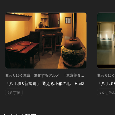
変わりゆく東京、進化するグルメ 「東京美食エ
変わりゆ
リアガイド」 Vol.17
リアガイド」 
『八丁堀&新富町』 通える小箱の地 Part2
『八丁堀&
#八丁堀
#立ち飲