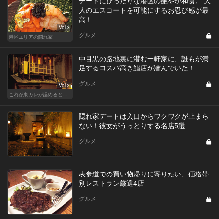
デートにぴったりな港区の艶やか和食。 大
人のエスコートを可能にするお忍び感が最
高！
Vol.3
グルメ
港区エリアの隠れ家
中目黒の路地裏に潜む一軒家に、誰もが満
足するコスパ高き鮨店が潜んでいた！
グルメ
Vol.2
これが東カレが認めるとっておきの隠れ家
隠れ家デートは入口からワクワクが止まら
ない！彼女がうっとりする名店5選
グルメ
表参道での買い物帰りに寄りたい、価格帯
別レストラン厳選4店
グルメ