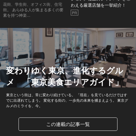
花街、学生街、オフィス街、住宅
わえる厳選店舗を一挙紹介！
街。 あらゆる人が集まる多くの要
PR
素を持つ神楽...
変わりゆく東京、進化するグル
メ 「東京美食エリアガイド」
東京という街は、常に変わり続けている。 「現在」を見ているだけではす
でに出遅れてしまう。 変化する街の、一歩先の未来を捕まえよう。 東京グ
ルメのミライを、今。
この連載の記事一覧