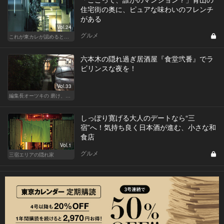
住宅街の奥に、ピュアな味わいのフレンチ
がある
Vol.24
グルメ
これが東カレが認めるとっておきの隠れ家
六本木の隠れ過ぎ居酒屋『食堂弐番』でラ
ビリンスな夜を！
Vol.33
編集長オーツキの 磨け、バカ舌！ 学べ、オトナの遊び
しっぽり寛げる大人のデートなら“三
宿”へ！気持ち良く日本酒が進む、小さな和
食店
Vol.1
グルメ
三宿エリアの隠れ家