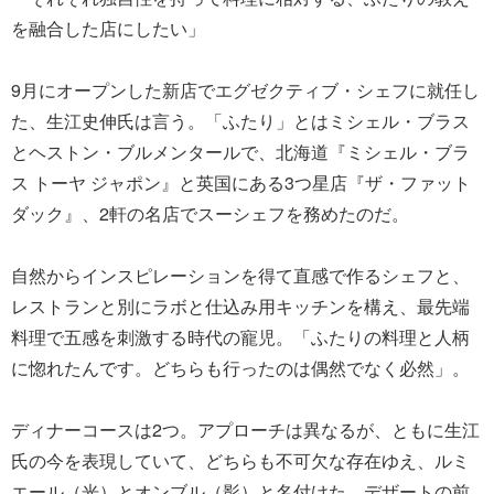
を融合した店にしたい」
9月にオープンした新店でエグゼクティブ・シェフに就任し
た、生江史伸氏は言う。「ふたり」とはミシェル・ブラス
とヘストン・ブルメンタールで、北海道『ミシェル・ブラ
ス トーヤ ジャポン』と英国にある3つ星店『ザ・ファット
ダック』、2軒の名店でスーシェフを務めたのだ。
自然からインスピレーションを得て直感で作るシェフと、
レストランと別にラボと仕込み用キッチンを構え、最先端
料理で五感を刺激する時代の寵児。「ふたりの料理と人柄
に惚れたんです。どちらも行ったのは偶然でなく必然」。
ディナーコースは2つ。アプローチは異なるが、ともに生江
氏の今を表現していて、どちらも不可欠な存在ゆえ、ルミ
エール（光）とオンブル（影）と名付けた。デザートの前