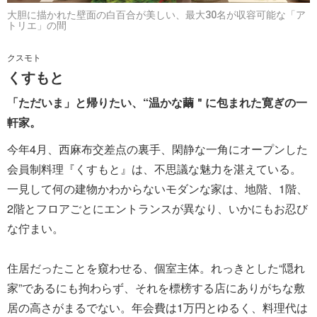
大胆に描かれた壁面の白百合が美しい、最大30名が収容可能な「ア
トリエ」の間
クスモト
くすもと
「ただいま」と帰りたい、“温かな繭＂に包まれた寛ぎの一
軒家。
今年4月、西麻布交差点の裏手、閑静な一角にオープンした
会員制料理『くすもと』は、不思議な魅力を湛えている。
一見して何の建物かわからないモダンな家は、地階、1階、
2階とフロアごとにエントランスが異なり、いかにもお忍び
な佇まい。
住居だったことを窺わせる、個室主体。れっきとした“隠れ
家”であるにも拘わらず、それを標榜する店にありがちな敷
居の高さがまるでない。年会費は1万円とゆるく、料理代は