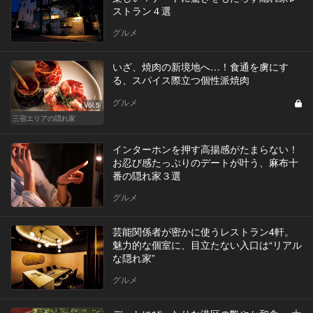
ストラン４選
グルメ
いざ、焼肉の新境地へ…！食通を虜にす
る、スパイス際立つ個性派焼肉
グルメ
Vol.5
三宿エリアの隠れ家
インターホンを押す高揚感がたまらない！
お忍び感たっぷりのデートが叶う、麻布十
番の隠れ家３選
グルメ
芸能関係者が密かに使うレストラン4軒。
魅力的な個室に、目立たない入口は“リアル
な隠れ家”
グルメ