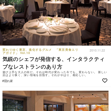
変わりゆく東京、進化するグルメ 「東京美食エリ
2010.11.22
アガイド」 Vol.10
気鋭のシェフが発信する、インタラクティ
ブなレストランのあり方
遊び上手な大人の街だ。それは時代が変わった今でも、変わらない。 新しい
店はより狭く、深い領域を目指す。それがやはり、相応しい。
#隠れ家