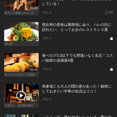
している！
Vol.48
グルメ
53
東カレの素敵な大人に必要なこと
恵比寿の美食は裏路地にあり。ハレの日に
訪れたい、とっておきのレストラン３選
グルメ
Vol.1
隠れ家
食べログ3.2以下でも間違いなく名店！コス
パ抜群の居酒屋4選
グルメ
Vol.13
食べログ3.2以下でも間違いなく名店！
表参道にも大人の隠れ家があった！秘密に
しておきたい中華の名店はココ！
グルメ
Vol.1
大衆以上、超高級未満の絶品中華
「ここって、誰かのマンション？」青山の