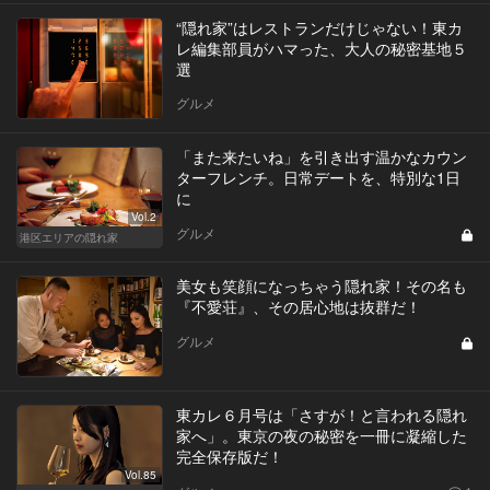
“隠れ家”はレストランだけじゃない！東カ
レ編集部員がハマった、大人の秘密基地５
選
グルメ
「また来たいね」を引き出す温かなカウン
ターフレンチ。日常デートを、特別な1日
に
Vol.2
グルメ
港区エリアの隠れ家
美女も笑顔になっちゃう隠れ家！その名も
『不愛荘』、その居心地は抜群だ！
グルメ
東カレ６月号は「さすが！と言われる隠れ
家へ」。東京の夜の秘密を一冊に凝縮した
完全保存版だ！
Vol.85