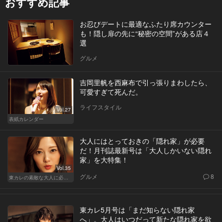
おすすめ記事
お忍びデートに最適なふたり席カウンター
も！隠し扉の先に“秘密の空間”がある店４
選
グルメ
吉岡里帆を西麻布で引っ張りまわしたら、
可愛すぎて死んだ。
ライフスタイル
Vol.27
表紙カレンダー
大人にはとっておきの「隠れ家」が必要
だ！月刊誌最新号は「大人しかいない隠れ
家」を大特集！
Vol.35
グルメ
8
東カレの素敵な大人に必要なこと
東カレ5月号は「まだ知らない隠れ家
へ」。大人はいつだって新たな隠れ家を欲