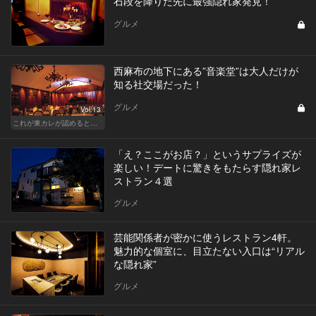
石段を降りた先に最強隠れ家発見！
グルメ
西麻布の地下にある”音楽堂”は大人だけが
知る社交場だった！
グルメ
Vol.13
これが東カレが認めるとっておきの隠れ家
「え？ここがお店？」というサプライズが
楽しい！デートに驚きをもたらす隠れ家レ
ストラン４選
グルメ
芸能関係者が密かに使うレストラン4軒。
魅力的な個室に、目立たない入口は“リアル
な隠れ家”
グルメ