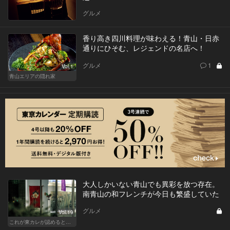
グルメ
香り高き四川料理が味わえる！青山・日赤
通りにひそむ、レジェンドの名店へ！
グルメ
1
Vol.1
青山エリアの隠れ家
大人しかいない青山でも異彩を放つ存在。
南青山の和フレンチが今日も繁盛していた
グルメ
Vol.19
これが東カレが認めるとっておきの隠れ家