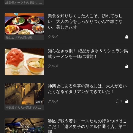
編集長オーツキの 磨け、バカ舌！ 学べ、オトナの遊び
美食を知り尽くした人こそ、訪れて欲し
い！大人の心をしっかりつかんで離さな
い、美しき八寸
Vol.4
グルメ
青山エリアの隠れ家
知らなきゃ損！ 絶品かき氷＆ミシュラン掲
載ラーメンを一緒に堪能！
グルメ
神楽坂にある料亭の跡地には、大人が通い
たくなるイタリアンができていた！
グルメ
1
Vol.4
神楽坂で大人が満足できる、おしゃれデート！
港区で戦う若手エースたちの行きつけはこ
こだ！「港区男子のリアルに通う店」第二
弾！