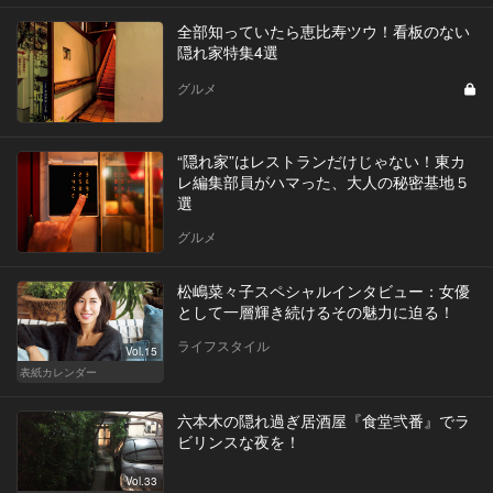
全部知っていたら恵比寿ツウ！看板のない
隠れ家特集4選
グルメ
“隠れ家”はレストランだけじゃない！東カ
レ編集部員がハマった、大人の秘密基地５
選
グルメ
松嶋菜々子スペシャルインタビュー：女優
として一層輝き続けるその魅力に迫る！
ライフスタイル
Vol.15
表紙カレンダー
六本木の隠れ過ぎ居酒屋『食堂弐番』でラ
ビリンスな夜を！
Vol.33