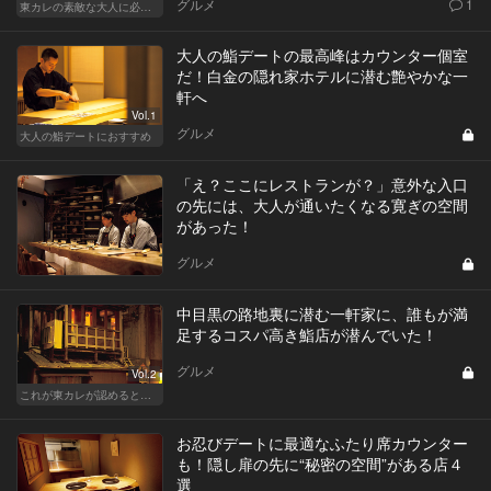
グルメ
1
東カレの素敵な大人に必要なこと
大人の鮨デートの最高峰はカウンター個室
だ！白金の隠れ家ホテルに潜む艶やかな一
軒へ
Vol.1
グルメ
大人の鮨デートにおすすめ
「え？ここにレストランが？」意外な入口
の先には、大人が通いたくなる寛ぎの空間
があった！
グルメ
中目黒の路地裏に潜む一軒家に、誰もが満
足するコスパ高き鮨店が潜んでいた！
グルメ
Vol.2
これが東カレが認めるとっておきの隠れ家
お忍びデートに最適なふたり席カウンター
も！隠し扉の先に“秘密の空間”がある店４
選