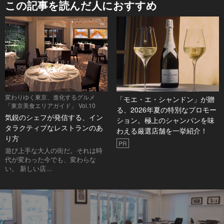
この記事を読んだ人におすすめ
変わりゆく東京、進化するグルメ
「モエ・エ・シャンドン」が贈
「東京美食エリアガイド」 Vol.10
る、2026年夏の特別なプロモー
気鋭のシェフが発信する、イン
ション。極上のシャンパンを味
タラクティブなレストランのあ
わえる厳選店舗を一挙紹介！
り方
PR
遊び上手な大人の街だ。それは時
代が変わった今でも、変わらな
い。 新しい店...