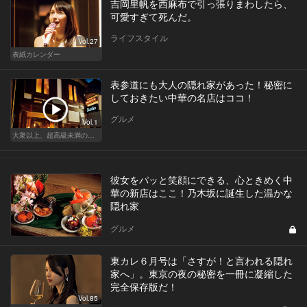
吉岡里帆を西麻布で引っ張りまわしたら、
可愛すぎて死んだ。
ライフスタイル
Vol.27
表紙カレンダー
表参道にも大人の隠れ家があった！秘密に
しておきたい中華の名店はココ！
グルメ
Vol.1
大衆以上、超高級未満の絶品中華
彼女をパッと笑顔にできる、心ときめく中
華の新店はここ！乃木坂に誕生した温かな
隠れ家
グルメ
東カレ６月号は「さすが！と言われる隠れ
家へ」。東京の夜の秘密を一冊に凝縮した
完全保存版だ！
Vol.85