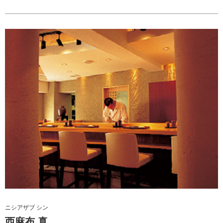
ニシアザブ シン
西麻布 真