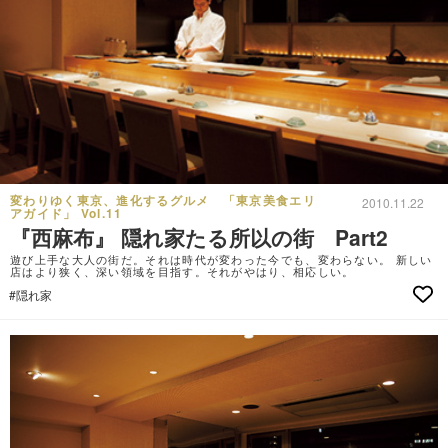
変わりゆく東京、進化するグルメ 「東京美食エリ
2010.11.22
アガイド」 Vol.11
『西麻布』 隠れ家たる所以の街 Part2
遊び上手な大人の街だ。それは時代が変わった今でも、変わらない。 新しい
店はより狭く、深い領域を目指す。それがやはり、相応しい。
#隠れ家