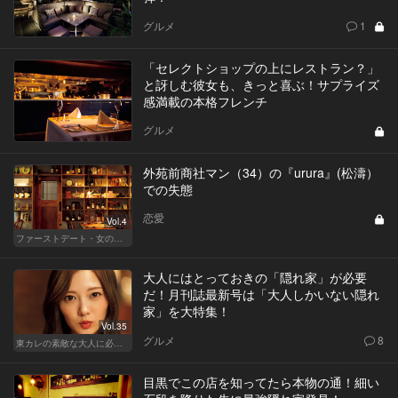
グルメ
1
「セレクトショップの上にレストラン？」
と訝しむ彼女も、きっと喜ぶ！サプライズ
感満載の本格フレンチ
グルメ
外苑前商社マン（34）の『urura』(松濤）
での失態
恋愛
Vol.4
ファーストデート・女の採点表
大人にはとっておきの「隠れ家」が必要
だ！月刊誌最新号は「大人しかいない隠れ
家」を大特集！
Vol.35
グルメ
8
東カレの素敵な大人に必要なこと
目黒でこの店を知ってたら本物の通！細い