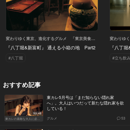
変わりゆく東京、進化するグルメ 「東京美食エ
変わりゆ
リアガイド」 Vol.17
リアガイド」 
『八丁堀&新富町』 通える小箱の地 Part2
『八丁堀&
#八丁堀
#立ち飲
おすすめ記事
東カレ5月号は「まだ知らない隠れ家
へ」。大人はいつだって新たな隠れ家を欲
している！
Vol.48
グルメ
53
東カレの素敵な大人に必要なこと