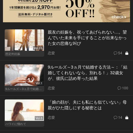
親友の妊娠を、祝ってあげられない…。望
んでいた未来を手にすることが出来なかっ
た女の悲痛な叫び
Vol.11
恋愛
54
想定外妊娠
9ルールズ～3ヵ月で結婚する方法～：「結
婚してくれないなら、別れる！」32歳女
が、彼氏に詰め寄った結果
Vol.1
恋愛
100
9ルールズ～3ヵ月で結婚する方法～
「娘の顔が、夫にも私にも似ていない」母
親がひた隠しにする秘密とは
恋愛
14
Vol.5
ハワイに憧れて