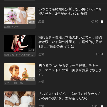
いつまでも結婚を決断しない男にハンコを
押させた、3年がかりの女の作戦
恋愛
60
Vol.7
結婚のキメテ
溺れる男～理性と本能のあいだで～：婚約
者が寝ている隣の部屋で…。理性的な男が
犯した”最低の過ち”とは
Vol.1
恋愛
54
溺れる男～理性と本能のあいだで～
初心者でもわかるテキーラ解説。テキー
ラ・マエストロの堀口美奈がお届け致しま
す。
Vol.1
恋愛
テキーラ堀口（仮）
「お泊まりはダメ…」3か月も付き合って
いる男の誘いを、女が断ったワケ
恋愛
128
Vol.2