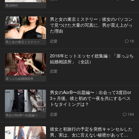
美活時代
男と女の東京ミステリー：彼女のパソコン
で見つけた大量の写真に、男が震え上がっ
た理由
Vol.1
恋愛
16
男と女の東京ミステリー
2016年ヒットエッセイ総集編：「崖っぷち
結婚相談所」（全話）
恋愛
Vol.24
崖っぷち結婚相談所
男女のAorB〜出題編〜：出会って3度目or
3ヶ月後。彼と初めて一夜を共にするベス
トなタイミングは？
Vol.1
恋愛
194
男女のAorB〜出題編〜
彼女と初旅行の予定を突然キャンセルした
男。実は、女に言えない秘密があって…