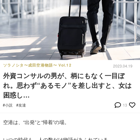
ソラノシタ〜成田空港物語〜 Vol.12
2023.04.19
外資コンサルの男が、柄にもなく一目ぼ
れ。思わず“あるモノ”を差し出すと、女は
困惑し…
#小説
#友達
13
空港は、“出発”と“帰着”の場。
いつの時代も、人の数だけ物語があふれている。