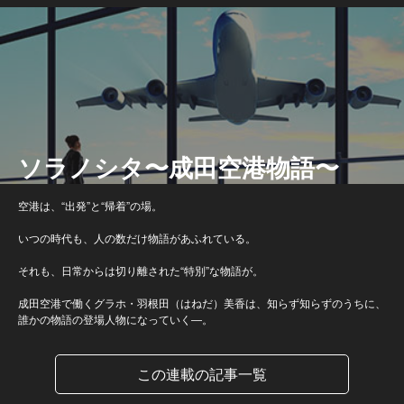
ソラノシタ〜成田空港物語〜
空港は、“出発”と“帰着”の場。
いつの時代も、人の数だけ物語があふれている。
それも、日常からは切り離された“特別”な物語が。
成田空港で働くグラホ・羽根田（はねだ）美香は、知らず知らずのうちに、
誰かの物語の登場人物になっていく―。
この連載の記事一覧