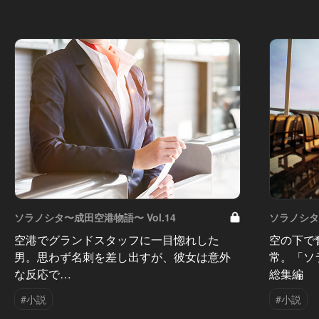
ソラノシタ〜成田空港物語〜 Vol.14
ソラノシタ〜
空港でグランドスタッフに一目惚れした
空の下で
男。思わず名刺を差し出すが、彼女は意外
常。「ソ
な反応で…
総集編
#小説
#小説