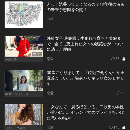
えっ！渋谷ってこうなるの？10年後の渋谷
の未来予想図を公開！
恋愛
外銀女子 最終回：生まれも育ちも美貌ま
で...全てに恵まれた女への嫉妬心が、つい
に消えた理由
Vol.13
恋愛
75
外銀女子
30歳になりまして：「時短で働く女性が正
直羨ましい…」独身バリキャリ女のモヤモ
ヤ
Vol.1
恋愛
22
30歳になりまして
「女なんて、腐るほどいる」二股男の本性
が露わに…。セカンド女のプライドをかけ
た戦いの結末
Vol.17
恋愛
145
セカンドの逆襲