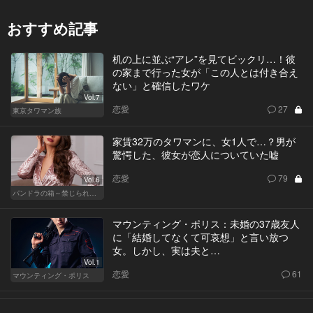
おすすめ記事
机の上に並ぶ“アレ”を見てビックリ…！彼
の家まで行った女が「この人とは付き合え
ない」と確信したワケ
Vol.7
恋愛
27
東京タワマン族
家賃32万のタワマンに、女1人で…？男が
驚愕した、彼女が恋人についていた嘘
恋愛
79
Vol.6
パンドラの箱～禁じられた一手～
マウンティング・ポリス：未婚の37歳友人
に「結婚してなくて可哀想」と言い放つ
女。しかし、実は夫と…
Vol.1
恋愛
61
マウンティング・ポリス