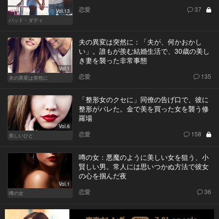
恋愛
37
Vol.13
バッド・ダディ
夫の異変は突然に：「夫が、何かおかし
い」。誰もが羨む結婚生活で、30歳の美し
き妻を襲った非常事態
Vol.1
恋愛
135
夫の異変は突然に
「整形女のクセに」同僚の告げ口で、彼に
整形がバレた。金で美を買った女を襲う修
羅場
Vol.6
恋愛
158
美しいひと
噂の女：悪魔のように美しい女を狙う、小
賢しい男。常人には思いつかぬ方法で彼女
の心を掴んだ夜
Vol.1
恋愛
36
噂の女