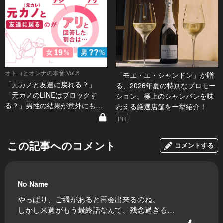
オトコとオンナの本音 Vol.6
「モエ・エ・シャンドン」が贈
「元カノと友達に戻れる？」
る、2026年夏の特別なプロモー
「元カノのLINEはブロックす
ション。極上のシャンパンを味
る？」男性の結果が意外にも…
わえる厳選店舗を一挙紹介！
PR
この記事へのコメント
コメントする
No Name
やっぱり、ご縁があると再会出来るのね。
しかし来週がもう最終話なんて、残念過ぎる…