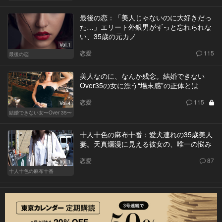
最後の恋：「美人じゃないのに大好きだっ
た…」エリート外銀男がずっと忘れられな
い、35歳の元カノ
Vol.1
恋愛
115
最後の恋
美人なのに、なんか残念。結婚できない
Over35の女に漂う“場末感”の正体とは
恋愛
115
Vol.4
結婚できない女〜Over 35〜
十人十色の麻布十番：愛犬連れの35歳美人
妻。天真爛漫に見える彼女の、唯一の悩み
恋愛
87
Vol.1
十人十色の麻布十番