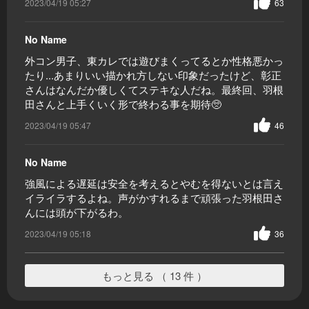
2023/04/19 05:27
63
No Name
外コン男子、東カレでは遊びまくってるとか性格悪かっ
たり...あまりいい描かれ方しない印象だったけど、彰正
さんはなんだか優しくてステキな人だね。最終回、羽根
田さんと上手くいく形で終わる事を期待🥺
2023/04/19 05:47
46
No Name
強風による遅延は安全を考えるとやむを得ないとは言え
イライラするよね。声がかすれるまで頑張った羽根田さ
んには頭が下がるわ。
2023/04/19 05:18
36
もっと見る （ 13 件 ）