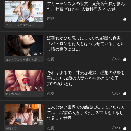
フリーランス女の収支：元美容部員が掴ん
だ、貯蓄ゼロから“人気料理家”への道
恋愛
Vol.2
フリーランス女の収支
派手女がひた隠しにしていた残酷な真実。
「パトロンを何人もはべらせている」とい
う噂の裏側には…
Vol.11
恋愛
38
ゴシップな女ー嫌われ者のカレンが死んだー
それはまるで、甘美な地獄。理想の結婚を
手にした32歳の人妻をからめとる“女子
力”の呪いとは
Vol.2
恋愛
97
女子力の呪い
こんな狭い世界での嫉妬に狂っていたなん
て…。27歳の女が、3ヶ月スマホを手放し
て見えた世界
Vol.11
恋愛
51
三茶食堂