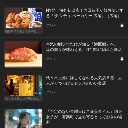
NY発、海外初出店！内田恭子が普段使いす
る『ザ シティ ベーカリー 広尾』（広尾）
グルメ
Vol.2
内田恭子がおすすめする 「秘密の広尾」
本気の鮨ツウだけが知る「港区鮨」へ。一
流の握りが味わえる、住宅街に隠れた新店
グルメ
代々木上原に詳しくなれる人気店６選！大
人がくつろげるセンスのいい良店
グルメ
Vol.8
代々木上原の"地元民"から愛される名店
「予定のない金曜日はご褒美タイム」独身
女子が、有楽町で立ち寄るとっておきの場
所
Vol.1