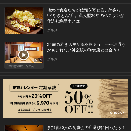
地元の食通たちが信頼を寄せる、外さな
い“やきとん”店。職人歴20年のベテランが
仕込む絶品串とは
グルメ
34歳の若き店主が腕を振るう！一生涯通う
かもしれない神楽坂の和食店と出合う！
グルメ
Vol.3
「今日は和食」な気分
参加者20人の食事会の店選びに困ったら！