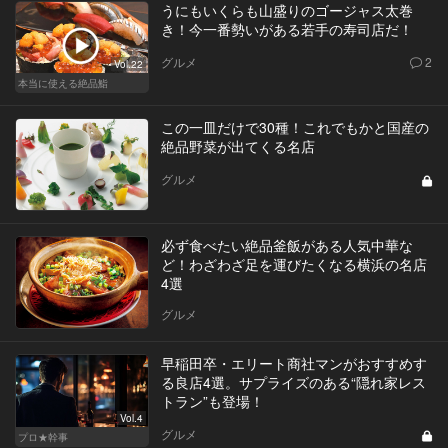
うにもいくらも山盛りのゴージャス太巻
き！今一番勢いがある若手の寿司店だ！
グルメ
2
Vol.22
本当に使える絶品鮨
この一皿だけで30種！これでもかと国産の
絶品野菜が出てくる名店
グルメ
必ず食べたい絶品釜飯がある人気中華な
ど！わざわざ足を運びたくなる横浜の名店
4選
グルメ
早稲田卒・エリート商社マンがおすすめす
る良店4選。サプライズのある“隠れ家レス
トラン”も登場！
Vol.4
グルメ
プロ★幹事