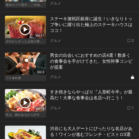
グルメ
週末のプチ贅沢～ご当地グルメ～
ステーキ激戦区銀座に誕生！いきなりトッ
プ争いに躍り出た極上のステーキハウスは
ココ！
Vol.11
グルメ
2
夕方からずっとお肉の事を考えてる貴方へ
男女の出会いにおすすめの店4選！数多く
の食事会を手がけてきた、女性幹事コンビ
が提案
Vol.3
グルメ
プロ★幹事
すき焼きならやっぱり『人形町今半』が最
高だ！大事な食事会は名店へ行こう！
グルメ
1
Vol.18
冬は、鍋があるから許す
渋谷にも大人デートにぴったりな名店があ
る！ワインが進むフレンチ・ビストロ3選