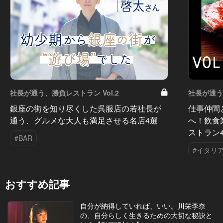
社長が通う、勝負レストラン Vol.2
社長が通う、
銀座の街を知り尽くした呉服店の若社長が
仕事仲間
通う、グルメな大人も満足させる名店4選
へ！飲食
ストラン
#BAR
#イタリ
おすすめ記事
自分が納得していれば、いい。川栄李奈
の、自分らしく生きるための大切な秘訣と