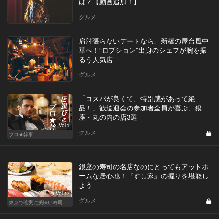
は？【動画追加！】
グルメ
肩肘張らないデートなら、新橋の屋台風中
華へ！“ロブション”出身のシェフが腕を振
るう人気店
グルメ
「コスパが良くて、特別感があって絶
品！」歓送迎会の参加者全員が喜ぶ、銀
座・丸の内の店3選
Vol.1
グルメ
プロ★幹事
銀座の寿司の名店なのにとってもアットホ
ームな居心地！『すし家』の握りを堪能し
よう
Vol.17
グルメ
東京で確実に美味い寿司はここだ！