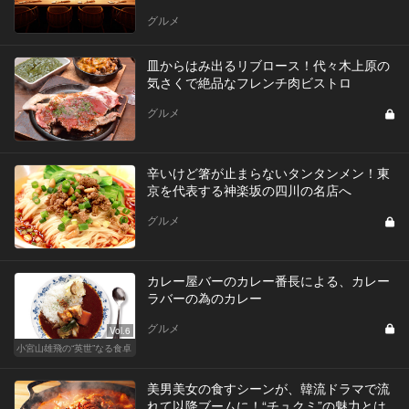
グルメ
皿からはみ出るリブロース！代々木上原の
気さくで絶品なフレンチ肉ビストロ
グルメ
辛いけど箸が止まらないタンタンメン！東
京を代表する神楽坂の四川の名店へ
グルメ
カレー屋バーのカレー番長による、カレー
ラバーの為のカレー
グルメ
Vol.6
小宮山雄飛の“英世”なる食卓
美男美女の食すシーンが、韓流ドラマで流
れて以降ブームに！“チュクミ”の魅力とは