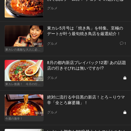
グルメ
東カレ5月号は「焼き鳥」を特集。至極の
デートが叶う最旬焼き鳥店を厳選紹介！
グルメ
1
Vol.84
東カレの素敵な大人に必要なこと
8月の都内新店プレイバック12選! あの話題
店の行きそびれは無いですか!?
グルメ
Vol.10
東カレ推薦！ 今月の行くべき店
絶対に流行る中目黒の新店！とろ～りウマ
辛「全とろ麻婆麺」！
グルメ
Vol.6
今週の激辛！