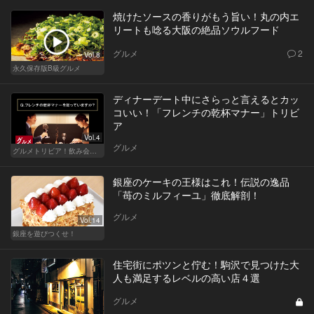
焼けたソースの香りがもう旨い！丸の内エ
リートも唸る大阪の絶品ソウルフード
グルメ
2
Vol.8
永久保存版B級グルメ
ディナーデート中にさらっと言えるとカッ
コいい！「フレンチの乾杯マナー」トリビ
ア
Vol.4
グルメ
グルメトリビア！飲み会やデートで会話のネタになるQ＆A
銀座のケーキの王様はこれ！伝説の逸品
「苺のミルフィーユ」徹底解剖！
グルメ
Vol.14
銀座を遊びつくせ！
住宅街にポツンと佇む！駒沢で見つけた大
人も満足するレベルの高い店４選
グルメ