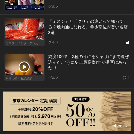
ベントを開催
グルメ
「ミスジ」と「クリ」の違いって知って
る？焼肉通になれる、希少部位が旨い名店
3選
Vol.3
グルメ
ミスジ、イチボ、タン元…焼肉は好きな部位で店を選ぶべし！
純度100％！2種のうにをシャリにまで混ぜ
込んだ、“うに史上最高傑作”が港区にあっ
た ！
Vol.16
グルメ
1
本当に使える絶品鮨