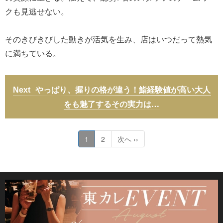
クも見逃せない。
そのきびきびした動きが活気を生み、店はいつだって熱気
に満ちている。
やっぱり、握りの格が違う！鮨経験値が高い大人
をも魅了するその実力は…
1
2
次へ ››