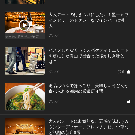
大人デートの行きつけにしたい！壁一面ワ
インセラーのセクシーなワインバーに潜
入！
Vol.3
グルメ
デートの勝率が上がる店
パスタじゃなくってスパゲティ！エリート
を虜にした青山で出合った懐かしき味と
は？
グルメ
6
絶品おつゆでほっこり！美味しいうどんが
食べられる都内の厳選店４選
グルメ
大人のデートに刺激的な、五感で味わうカ
ウンターディナー。フレンチ、鮨、中華な
ど話題の新店6選