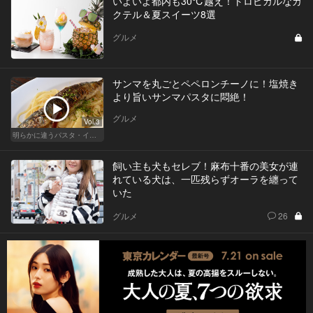
いよいよ都内も30℃越え！トロピカルなカ
クテル＆夏スイーツ8選
グルメ
サンマを丸ごとペペロンチーノに！塩焼き
より旨いサンマパスタに悶絶！
グルメ
Vol.3
明らかに違うパスタ・イタリアン
飼い主も犬もセレブ！麻布十番の美女が連
れている犬は、一匹残らずオーラを纏って
いた
グルメ
26