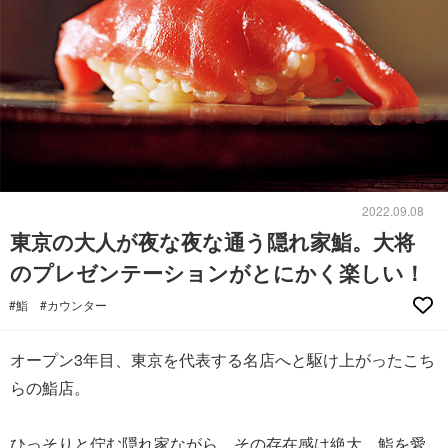
2022.09.08
東京の大人が夜な夜な通う隠れ家鮨。大将
のプレゼンテーションがとにかく楽しい！
#鮨
#カウンター
オープン3年目、東京を代表する名店へと駆け上がったこち
らの鮨店。
ひっそりと佇む隠れ家ながら、その存在感は絶大。鮨を愛