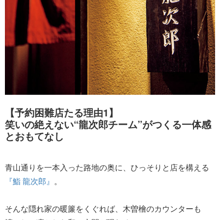
【予約困難店たる理由1】
笑いの絶えない“龍次郎チーム”がつくる一体感
とおもてなし
青山通りを一本入った路地の奥に、ひっそりと店を構える
『鮨 龍次郎』
。
そんな隠れ家の暖簾をくぐれば、木曽檜のカウンターも