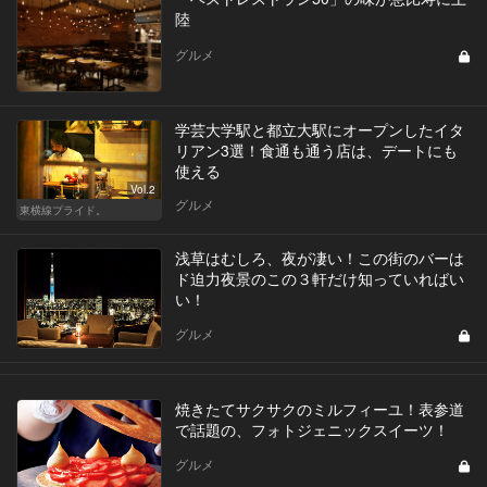
陸
グルメ
学芸大学駅と都立大駅にオープンしたイタ
リアン3選！食通も通う店は、デートにも
使える
Vol.2
グルメ
東横線プライド。
浅草はむしろ、夜が凄い！この街のバーは
ド迫力夜景のこの３軒だけ知っていればい
い！
グルメ
焼きたてサクサクのミルフィーユ！表参道
で話題の、フォトジェニックスイーツ！
グルメ