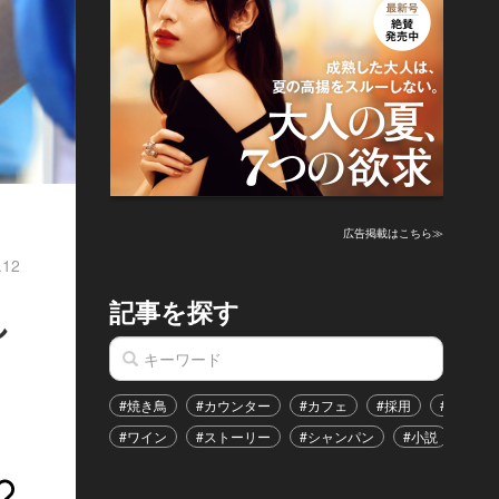
広告掲載はこちら≫
.12
記事を探す
し
#焼き鳥
#カウンター
#カフェ
#採用
#恋愛
#ワイン
#ストーリー
#シャンパン
#小説
#イ