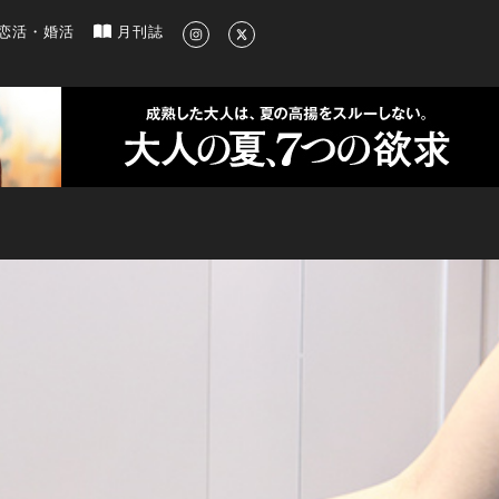
新のグルメ、洗練されたライフスタイル情報
恋活・婚活
月刊誌