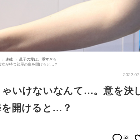
連載
薫子の愛は、重すぎる
彼女が待つ部屋の扉を開けると…？
2022.07
きゃいけないなんて…。意を決
扉を開けると…？
53