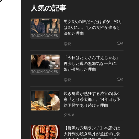
人気の記事
男女3人の旅だったはずが、帰り
は2人に…。1人の女性が残ると
Vol.74
決めた理由
TOUGH COOKIES
恋愛
6
「今日はたくさん甘えちゃお」
再会した母の無邪気な一言に、
Vol.73
娘が激怒した理由
TOUGH COOKIES
恋愛
9
焼き鳥通が熱狂する渋谷の隠れ
家『とり茶太郎』。14年目も予
約困難であり続ける理由
グルメ
【贅沢な穴場ランチ】本店では
大行列の焼き鳥丼が並ばずに食