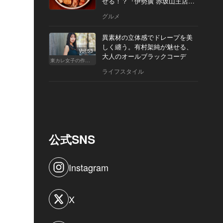
せる！？『伊勢廣 赤坂山王店』
へ
グルメ
異素材の立体感でドレープを美
しく纏う。有村架純が魅せる、
Vol.53
大人のオールブラックコーデ
東カレ女子の作り方
ライフスタイル
公式SNS
Instagram
X