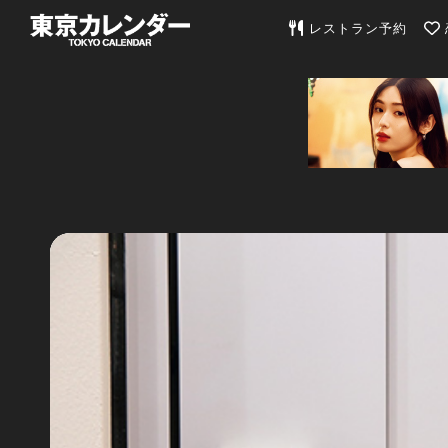
東京カレンダー | 最
レストラン予約