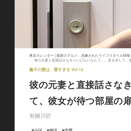
東京カレンダー | 最新のグルメ、洗練されたライフスタイル情報
彼の元妻と直接話さなきゃいけないなんて…。意を決して、
薫子の愛は、重すぎる Vol.12
彼の元妻と直接話さな
て、彼女が待つ部屋の
有栖川匠
#小説
#婚活
#恋愛