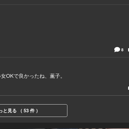
8
い女OKで良かったね、薫子。
っと見る （ 53 件 ）