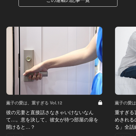
薫子の愛は、重すぎる Vol.12
薫子の愛は、
彼の元妻と直接話さなきゃいけないなん
重すぎる
て…。意を決して、彼女が待つ部屋の扉を
めきれる
開けると…？
る」全話