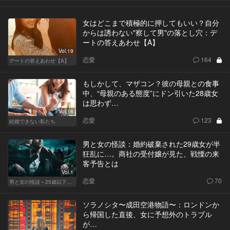
女はどこまで積極的に押してもいい？自分
からは誘わない"察して男"の落とし穴：デ
ートの答えあわせ【A】
Vol.19
恋愛
164
デートの答えあわせ【A】
もしかして、マザコン？彼の母親との食事
中、“母親のある態度”にドン引いた28歳女
は思わず…
Vol.16
恋愛
123
結婚できない私たち
男と女の怪談：婚約破棄された29歳女が半
狂乱に…。商社の受付嬢が見た、戦慄の来
客予告とは
Vol.1
恋愛
70
男と女の怪談～25歳以下閲覧禁止～
ソラノシタ〜成田空港物語〜：ロンドンか
ら帰国した直後、女に予想外のトラブル
が…