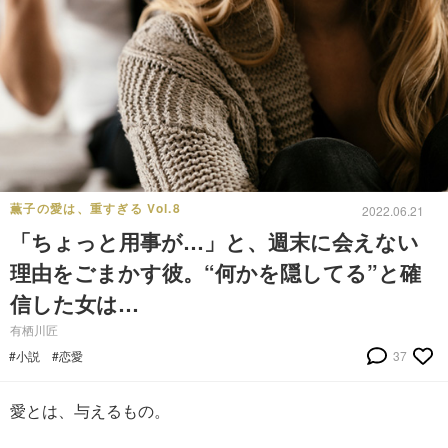
薫子の愛は、重すぎる Vol.8
2022.06.21
「ちょっと用事が…」と、週末に会えない
理由をごまかす彼。“何かを隠してる”と確
信した女は…
有栖川匠
#小説
#恋愛
37
愛とは、与えるもの。