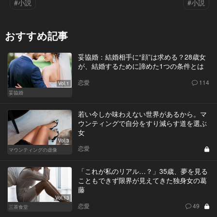
#小説
#小説
おすすめ記事
妥協婚：結婚相手に“顔”は求める？28歳女
が、結婚するために諦めた1つの条件とは
恋愛
114
Vol.1
妥協婚
若い今しか味わえない世界があるから。マ
ウンティングで自分をすり減らす道を選ぶ
女
Vol.3
恋愛
マウンティングの虚像
「これが私のリアル…？」35歳、夢を見る
こともできず限界が見えてきた独身女の葛
藤
Vol.13
恋愛
49
三茶食堂