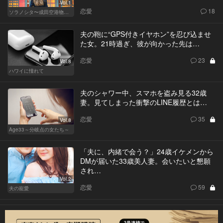
Vol.1
恋愛
18
ソラノシタ〜成田空港物語〜
夫の鞄に“GPS付きイヤホン”を忍び込ませ
た女。21時過ぎ、彼が向かった先は…
恋愛
23
Vol.8
ハワイに憧れて
夫のシャワー中、スマホを盗み見る32歳
妻。見てしまった衝撃のLINE履歴とは…
恋愛
35
Vol.8
Age33～分岐点の女たち～
「夫に、内緒で会う？」24歳イケメンから
DMが届いた33歳美人妻。会いたいと懇願
され…
Vol.2
恋愛
59
夫の寵愛