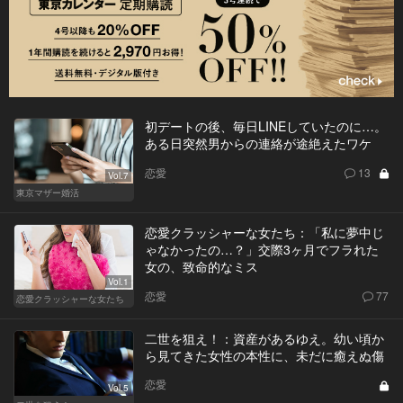
初デートの後、毎日LINEしていたのに…。
ある日突然男からの連絡が途絶えたワケ
恋愛
13
Vol.7
東京マザー婚活
恋愛クラッシャーな女たち：「私に夢中じ
ゃなかったの…？」交際3ヶ月でフラれた
女の、致命的なミス
Vol.1
恋愛
77
恋愛クラッシャーな女たち
二世を狙え！：資産があるゆえ。幼い頃か
ら見てきた女性の本性に、未だに癒えぬ傷
恋愛
Vol.5