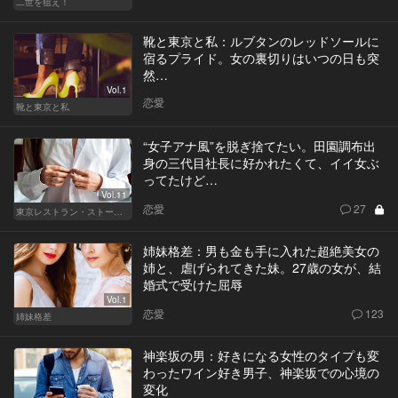
二世を狙え！
靴と東京と私：ルブタンのレッドソールに
宿るプライド。女の裏切りはいつの日も突
然…
Vol.1
恋愛
靴と東京と私
“女子アナ風”を脱ぎ捨てたい。田園調布出
身の三代目社長に好かれたくて、イイ女ぶ
ってたけど…
Vol.11
恋愛
27
東京レストラン・ストーリー
姉妹格差：男も金も手に入れた超絶美女の
姉と、虐げられてきた妹。27歳の女が、結
婚式で受けた屈辱
Vol.1
恋愛
123
姉妹格差
神楽坂の男：好きになる女性のタイプも変
わったワイン好き男子、神楽坂での心境の
変化