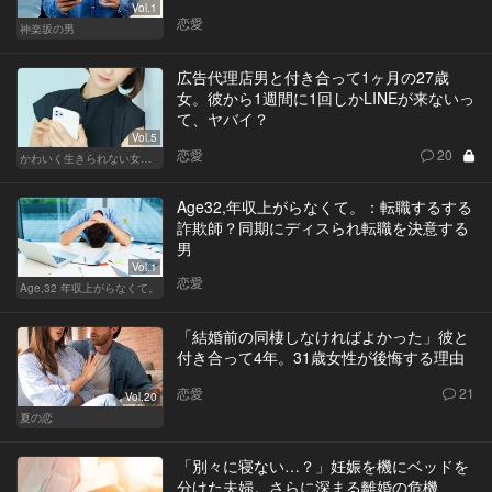
Vol.1
恋愛
神楽坂の男
広告代理店男と付き合って1ヶ月の27歳
女。彼から1週間に1回しかLINEが来ないっ
て、ヤバイ？
Vol.5
恋愛
20
かわいく生きられない女たち
Age32,年収上がらなくて。：転職するする
詐欺師？同期にディスられ転職を決意する
男
Vol.1
恋愛
Age,32 年収上がらなくて。
「結婚前の同棲しなければよかった」彼と
付き合って4年。31歳女性が後悔する理由
恋愛
21
Vol.20
夏の恋
「別々に寝ない…？」妊娠を機にベッドを
分けた夫婦。さらに深まる離婚の危機