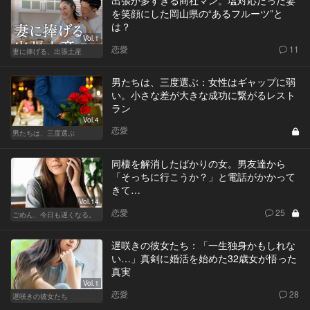
を笑顔にした岡山県の“あるフルーツ”と
は？
Vol.1
恋愛
11
妻に捧げる、出張土産
男たちは、三度選ぶ：女性はギャップに弱
い。小さな差が大きな成功に繋がるレスト
ラン
Vol.4
恋愛
男たちは、三度選ぶ
同棲を解消したばかりの女。男友達から
「そっちに行こうか？」と電話がかかって
きて…
Vol.14
恋愛
25
ごめん、今日も遅くなる。
遅咲きの彼女たち：「一生独身かもしれな
い…」真剣に婚活を始めた32歳女が悟った
真実
Vol.1
恋愛
28
遅咲きの彼女たち