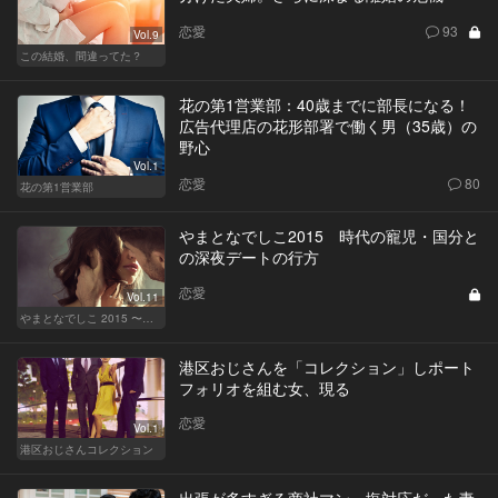
恋愛
93
Vol.9
この結婚、間違ってた？
花の第1営業部：40歳までに部長になる！
広告代理店の花形部署で働く男（35歳）の
野心
Vol.1
恋愛
80
花の第1営業部
やまとなでしこ2015 時代の寵児・国分と
の深夜デートの行方
恋愛
Vol.11
やまとなでしこ 2015 〜極上の結婚〜
港区おじさんを「コレクション」しポート
フォリオを組む女、現る
恋愛
Vol.1
港区おじさんコレクション
出張が多すぎる商社マン。塩対応だった妻